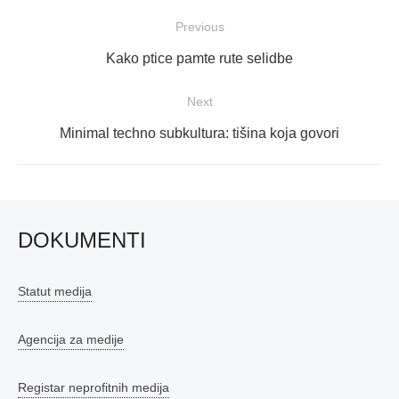
Navigacija
Previous
objava
Previous
Kako ptice pamte rute selidbe
post:
Next
Next
Minimal techno subkultura: tišina koja govori
post:
DOKUMENTI
Statut medija
Agencija za medije
Registar neprofitnih medija