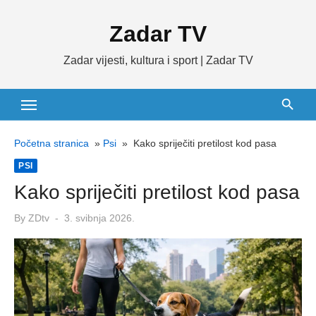
Skip
Zadar TV
to
content
Zadar vijesti, kultura i sport | Zadar TV
Početna stranica
»
Psi
»
Kako spriječiti pretilost kod pasa
PSI
Kako spriječiti pretilost kod pasa
Posted
By
ZDtv
3. svibnja 2026.
on