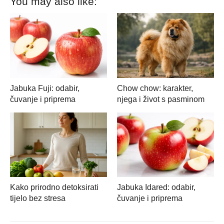
You may also like:
Jabuka Fuji: odabir,
Chow chow: karakter,
čuvanje i priprema
njega i život s pasminom
Kako prirodno detoksirati
Jabuka Idared: odabir,
tijelo bez stresa
čuvanje i priprema