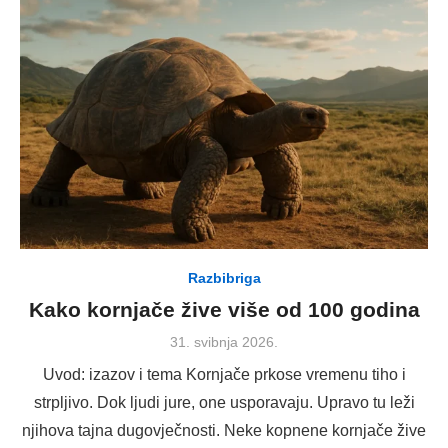
Razbibriga
Kako kornjače žive više od 100 godina
Posted
31. svibnja 2026.
on
Uvod: izazov i tema Kornjače prkose vremenu tiho i
strpljivo. Dok ljudi jure, one usporavaju. Upravo tu leži
njihova tajna dugovječnosti. Neke kopnene kornjače žive