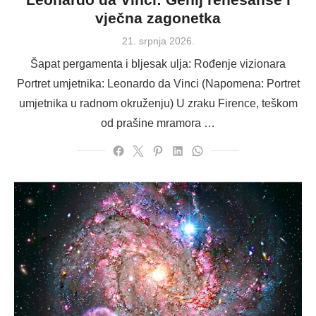
vječna zagonetka
Posted
21. srpnja 2026.
on
Šapat pergamenta i bljesak ulja: Rođenje vizionara
Portret umjetnika: Leonardo da Vinci (Napomena: Portret
umjetnika u radnom okruženju) U zraku Firence, teškom
od prašine mramora …