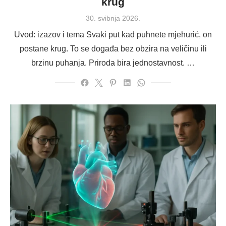
krug
Posted
30. svibnja 2026.
on
Uvod: izazov i tema Svaki put kad puhnete mjehurić, on
postane krug. To se događa bez obzira na veličinu ili
brzinu puhanja. Priroda bira jednostavnost. …