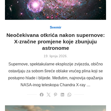
Svemir
Neočekivana otkrića nakon supernove:
X-zračne promjene koje zbunjuju
astronome
Posted
19. lipnja 2026.
on
Supernove, spektakularne eksplozije zvijezda, obično
ostavljaju za sobom šireće oblake vrućeg plina koji se
postupno hlade i blijede. Međutim, najnovija opažanja
NASA-inog teleskopa Chandra X-ray …