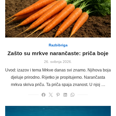
Razbibriga
Zašto su mrkve narančaste: priča boje
Posted
26. svibnja 2026.
on
Uvod: izazov i tema Mrkve danas svi znamo. Njihova boja
djeluje prirodno. Rijetko je propitujemo. Narančasta
mrkva skriva priču. Ta priča spaja znanost. U njoj …