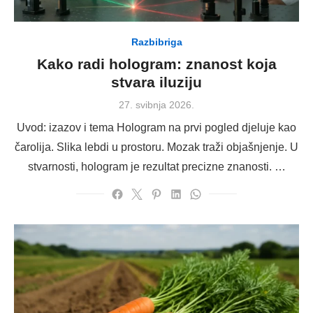
Razbibriga
Kako radi hologram: znanost koja
stvara iluziju
Posted
27. svibnja 2026.
on
Uvod: izazov i tema Hologram na prvi pogled djeluje kao
čarolija. Slika lebdi u prostoru. Mozak traži objašnjenje. U
stvarnosti, hologram je rezultat precizne znanosti. …