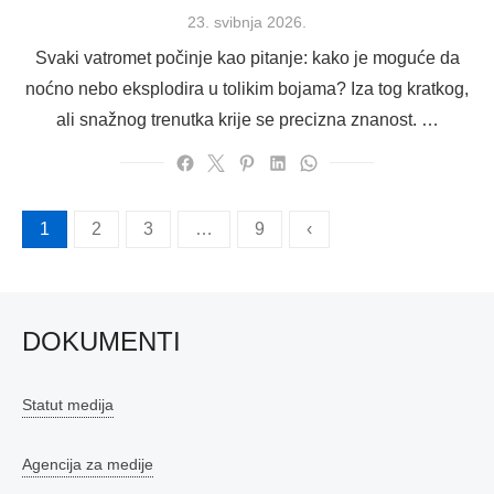
Posted
23. svibnja 2026.
on
Svaki vatromet počinje kao pitanje: kako je moguće da
noćno nebo eksplodira u tolikim bojama? Iza tog kratkog,
ali snažnog trenutka krije se precizna znanost. …
Brojevi
1
2
3
…
9
‹
stranica
objava
DOKUMENTI
Statut medija
Agencija za medije