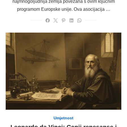
najmnogoljudnija zemlja povezana s ovim ključnim
programom Europske unije. Ova asocijacija …
Umjetnost
Leonardo da Vinci: Genij renesanse i