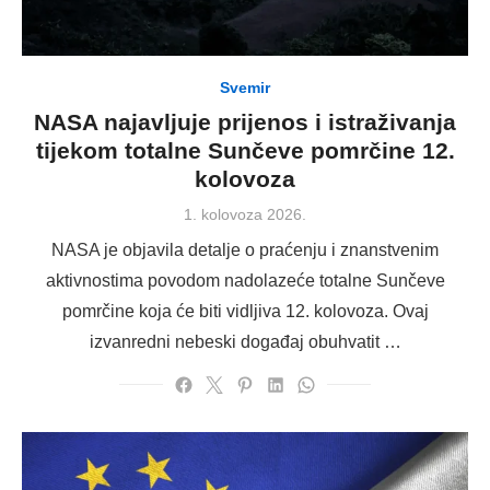
Svemir
NASA najavljuje prijenos i istraživanja
tijekom totalne Sunčeve pomrčine 12.
kolovoza
Posted
1. kolovoza 2026.
on
NASA je objavila detalje o praćenju i znanstvenim
aktivnostima povodom nadolazeće totalne Sunčeve
pomrčine koja će biti vidljiva 12. kolovoza. Ovaj
izvanredni nebeski događaj obuhvatit …