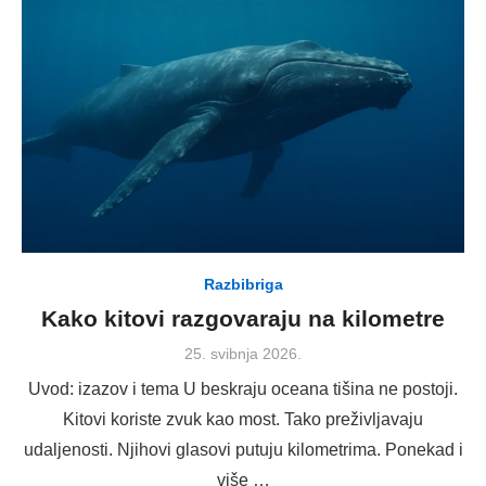
Razbibriga
Kako kitovi razgovaraju na kilometre
Posted
25. svibnja 2026.
on
Uvod: izazov i tema U beskraju oceana tišina ne postoji.
Kitovi koriste zvuk kao most. Tako preživljavaju
udaljenosti. Njihovi glasovi putuju kilometrima. Ponekad i
više …