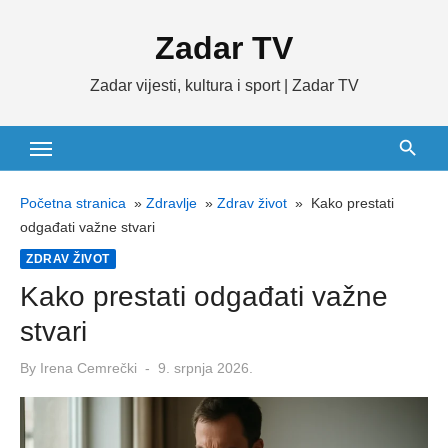
Skip
Zadar TV
to
content
Zadar vijesti, kultura i sport | Zadar TV
Početna stranica
»
Zdravlje
»
Zdrav život
»
Kako prestati
odgađati važne stvari
ZDRAV ŽIVOT
Kako prestati odgađati važne
stvari
Posted
By
Irena Cemrečki
9. srpnja 2026.
on