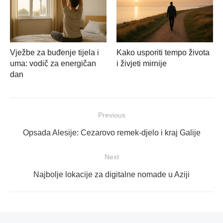
Vježbe za buđenje tijela i
Kako usporiti tempo života
uma: vodič za energičan
i živjeti mirnije
dan
Navigacija
Previous
objava
Previous
Opsada Alesije: Cezarovo remek-djelo i kraj Galije
post:
Next
Next
Najbolje lokacije za digitalne nomade u Aziji
post: