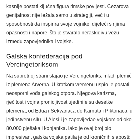
kasnije postati ključna figura rimske povijesti. Cezarova
genijalnost nije ležala samo u strategiji, već i u
sposobnosti da inspirira svoje vojnike, dijeleći s njima
opasnosti i napore, što je stvaralo neraskidivu vezu
između zapovjednika i vojske.
Galska konfederacija pod
Vercingetoriksom
Na suprotnoj strani stajao je Vercingetoriks, mladi plemić
iz plemena Arverna. U kratkom vremenu uspio je postati
neosporni vođa galskog otpora. Njegova karizma,
rječitost i vojna pronicljivost ujedinile su desetke
plemena, od Edua i Sekvanaca do Karnuta i Piktonaca, u
jedinstvenu silu. U Alesiji je zapovijedao vojskom od oko
80.000 pješaka i konjanika. Iako je ovaj broj bio
impresivan, galska vojska patila je od kroničnih slabosti: