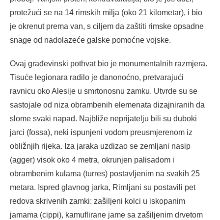
protežući se na 14 rimskih milja (oko 21 kilometar), i bio
je okrenut prema van, s ciljem da zaštiti rimske opsadne
snage od nadolazeće galske pomoćne vojske.
Ovaj građevinski pothvat bio je monumentalnih razmjera.
Tisuće legionara radilo je danonoćno, pretvarajući
ravnicu oko Alesije u smrtonosnu zamku. Utvrde su se
sastojale od niza obrambenih elemenata dizajniranih da
slome svaki napad. Najbliže neprijatelju bili su duboki
jarci (fossa), neki ispunjeni vodom preusmjerenom iz
obližnjih rijeka. Iza jaraka uzdizao se zemljani nasip
(agger) visok oko 4 metra, okrunjen palisadom i
obrambenim kulama (turres) postavljenim na svakih 25
metara. Ispred glavnog jarka, Rimljani su postavili pet
redova skrivenih zamki: zašiljeni kolci u iskopanim
jamama (cippi), kamuflirane jame sa zašiljenim drvetom