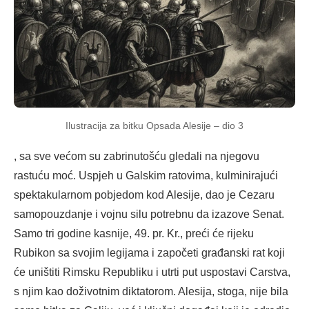
Ilustracija za bitku Opsada Alesije – dio 3
, sa sve većom su zabrinutošću gledali na njegovu
rastuću moć. Uspjeh u Galskim ratovima, kulminirajući
spektakularnom pobjedom kod Alesije, dao je Cezaru
samopouzdanje i vojnu silu potrebnu da izazove Senat.
Samo tri godine kasnije, 49. pr. Kr., preći će rijeku
Rubikon sa svojim legijama i započeti građanski rat koji
će uništiti Rimsku Republiku i utrti put uspostavi Carstva,
s njim kao doživotnim diktatorom. Alesija, stoga, nije bila