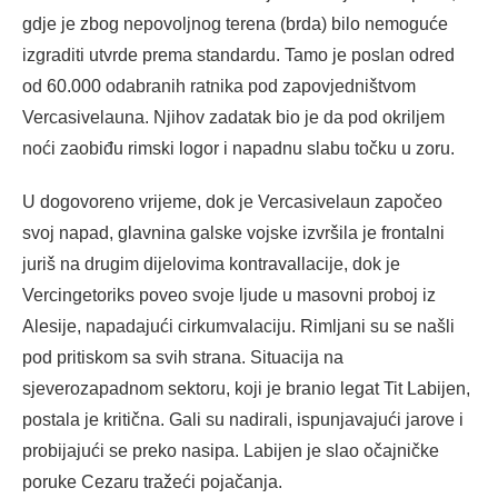
gdje je zbog nepovoljnog terena (brda) bilo nemoguće
izgraditi utvrde prema standardu. Tamo je poslan odred
od 60.000 odabranih ratnika pod zapovjedništvom
Vercasivelauna. Njihov zadatak bio je da pod okriljem
noći zaobiđu rimski logor i napadnu slabu točku u zoru.
U dogovoreno vrijeme, dok je Vercasivelaun započeo
svoj napad, glavnina galske vojske izvršila je frontalni
juriš na drugim dijelovima kontravallacije, dok je
Vercingetoriks poveo svoje ljude u masovni proboj iz
Alesije, napadajući cirkumvalaciju. Rimljani su se našli
pod pritiskom sa svih strana. Situacija na
sjeverozapadnom sektoru, koji je branio legat Tit Labijen,
postala je kritična. Gali su nadirali, ispunjavajući jarove i
probijajući se preko nasipa. Labijen je slao očajničke
poruke Cezaru tražeći pojačanja.