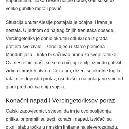
napadačima. Nakon teške noćne borbe, Gali su se uz
velike gubitke morali povući.
Situacija unutar Alesije postajala je očajna. Hrana je
nestala. U jednom od najtragičnijih trenutaka opsade,
Vercingetoriks je donio okrutnu odluku da iz grada
protjera sve civile – žene, djecu i starce plemena
Mandubijaca – kako bi sačuvao hranu za svoje ratnike.
Ovi nesretnici našli su se na ničijoj zemlji, između galskih
zidina i rimskih utvrda. Cezar im, držeći se okrutne logike
rata, nije dopustio prolaz, osudivši ih na polaganu smrt od
gladi pred očima obiju vojski.
Konačni napad i Vercingetoriksov poraz
Galski zapovjednici, svjesni da im je ovo posljednja
prilika, pripremili su treći, konačni napad. Izviđači su
otkrili slabu točku u rimskim linijama na sjeverozapadu,