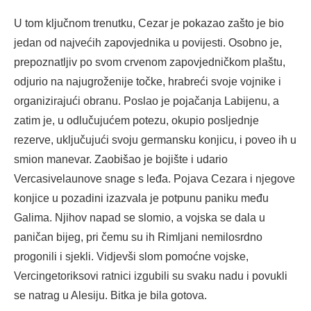
U tom ključnom trenutku, Cezar je pokazao zašto je bio
jedan od najvećih zapovjednika u povijesti. Osobno je,
prepoznatljiv po svom crvenom zapovjedničkom plaštu,
odjurio na najugroženije točke, hrabreći svoje vojnike i
organizirajući obranu. Poslao je pojačanja Labijenu, a
zatim je, u odlučujućem potezu, okupio posljednje
rezerve, uključujući svoju germansku konjicu, i poveo ih u
smion manevar. Zaobišao je bojište i udario
Vercasivelaunove snage s leđa. Pojava Cezara i njegove
konjice u pozadini izazvala je potpunu paniku među
Galima. Njihov napad se slomio, a vojska se dala u
paničan bijeg, pri čemu su ih Rimljani nemilosrdno
progonili i sjekli. Vidjevši slom pomoćne vojske,
Vercingetoriksovi ratnici izgubili su svaku nadu i povukli
se natrag u Alesiju. Bitka je bila gotova.