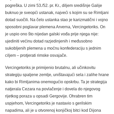
pogreška. U zimi 53./52. pr. Kr., diljem središnje Galije
buknuo je sveopći ustanak, najveći s kojim su se Rimljani
dotad suočili. Na čelo ustanka stao je karizmatični i vojno
sposobni poglavar plemena Arverna, Vercingetoriks. On
je uspio ono što nijedan galski vođa prije njega nije:
ujediniti većinu dotad razjedinjenih i međusobno
sukobljenih plemena u moćnu konfederaciju s jednim
ciljem – protjerati rimske osvajače.
Vercingetoriks je primijenio brutalnu, ali učinkovitu
strategiju spaljene zemlje, uništavajući sela i zalihe hrane
kako bi Rimljanima onemogućio opskrbu. Ta je strategija
natjerala Cezara na povlačenje i dovela do njegovog
rijetkog poraza u opsadi Gergovije. Ohrabren tim
uspjehom, Vercingetoriks je nastavio s gerilskim
napadima, ali je u otvorenoj konjičkoj bitci kod Dijona