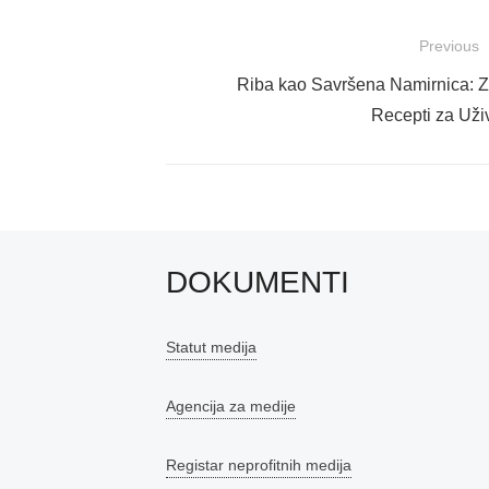
Navigacija
Previous
objava
Previous
Riba kao Savršena Namirnica: Z
post:
Recepti za Uži
DOKUMENTI
Statut medija
Agencija za medije
Registar neprofitnih medija