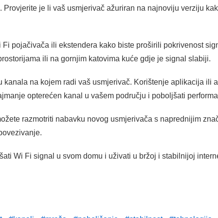
Provjerite je li vaš usmjerivač ažuriran na najnoviju verziju kak
i Fi pojačivača ili ekstendera kako biste proširili pokrivenost s
ostorijama ili na gornjim katovima kuće gdje je signal slabiji.
kanala na kojem radi vaš usmjerivač. Korištenje aplikacija ili a
manje opterećen kanal u vašem području i poboljšati perform
možete razmotriti nabavku novog usmjerivača s naprednijim zna
 povezivanje.
ati Wi Fi signal u svom domu i uživati u bržoj i stabilnijoj inte