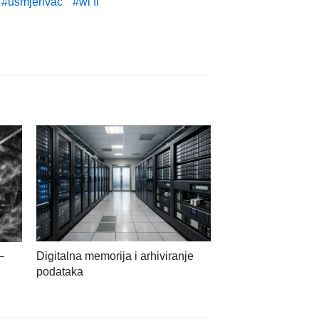
usmjerivač
wi fi
–
Digitalna memorija i arhiviranje
podataka