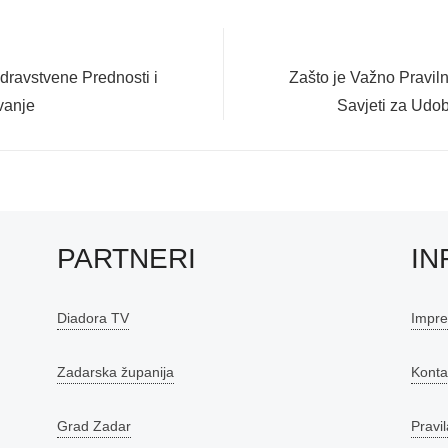
Next
dravstvene Prednosti i
Zašto je Važno Praviln
post:
vanje
Savjeti za Udob
PARTNERI
IN
Diadora TV
Impr
Zadarska županija
Konta
Grad Zadar
Pravil