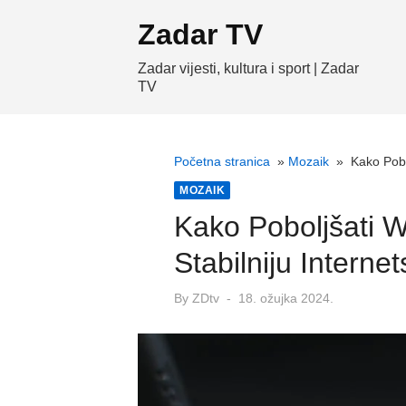
Skip
Zadar TV
to
content
Zadar vijesti, kultura i sport | Zadar
TV
Početna stranica
»
Mozaik
»
Kako Pobo
MOZAIK
Kako Poboljšati W
Stabilniju Intern
Posted
By
ZDtv
18. ožujka 2024.
on