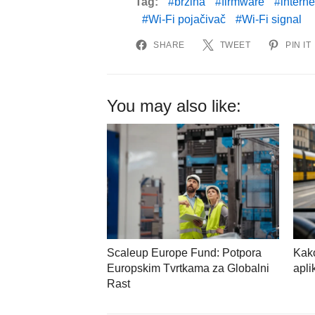
Tag:
brzina
firmware
interne
Wi-Fi pojačivač
Wi-Fi signal
SHARE
TWEET
PIN IT
You may also like:
Scaleup Europe Fund: Potpora
Kako
Europskim Tvrtkama za Globalni
apli
Rast