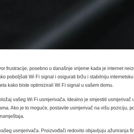
zvor frustracije, posebno u današnje vrijeme kada je internet n
ko poboljšati Wi Fi signal i osigurati bržu i stabilniju internet
jeta kako biste optimizirali Wi Fi signal u vašem domu.
i položaj vašeg Wi Fi usmjerivača. Idealno je smjestiti usmjerivač 
ma. Ako je to moguće, postavite usmjerivač na višu poziciju, pop
 namještaja.
vašeg usmjerivača. Proizvođači redovito objavljuju ažuriranja f