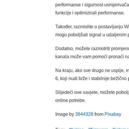
performanse i sigurnost usmjerivača. 
funkcije i optimizirali performanse.
Također, razmislite o postavljanju W
mogu poboljšati signal u udaljenim pr
Dodatno, možete razmotriti promjenu 
kanala može vam pomoći pronaći naj
Na kraju, ako sve drugo ne uspije, 
6, koji nudi brže i stabilnije bežično
Slijedeći ove savjete, možete poboljš
online potrebe.
Image by
3844328
from
Pixabay