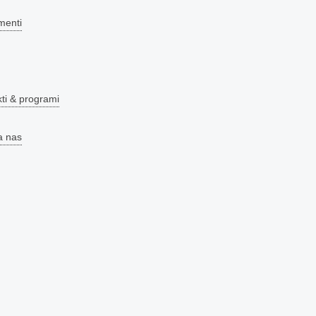
menti
kti & programi
a nas