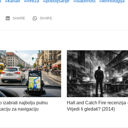
t
kanali
mreža
poboljšanje
stabilnost
tehnologija
SHARE
SHARE
 izabrati najbolju putnu
Halt and Catch Fire recenzija 
kaciju za navigaciju
Vrijedi li gledati? (2014)