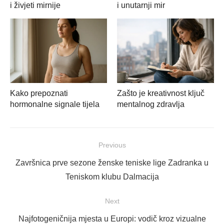
i živjeti mirnije
i unutarnji mir
Kako prepoznati
Zašto je kreativnost ključ
hormonalne signale tijela
mentalnog zdravlja
Navigacija
Previous
objava
Previous
Završnica prve sezone ženske teniske lige Zadranka u
post:
Teniskom klubu Dalmacija
Next
Next
Najfotogeničnija mjesta u Europi: vodič kroz vizualne