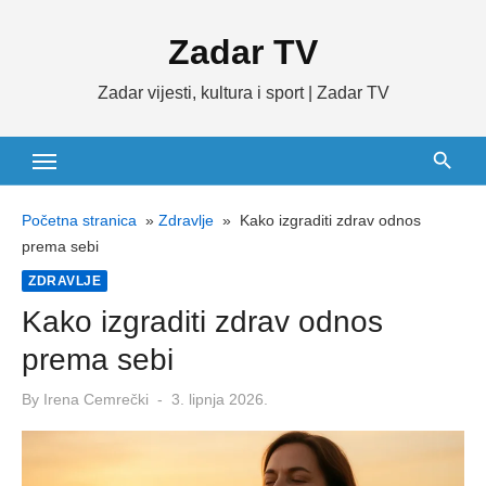
Skip
Zadar TV
to
content
Zadar vijesti, kultura i sport | Zadar TV
Početna stranica
»
Zdravlje
»
Kako izgraditi zdrav odnos
prema sebi
ZDRAVLJE
Kako izgraditi zdrav odnos
prema sebi
Posted
By
Irena Cemrečki
3. lipnja 2026.
on