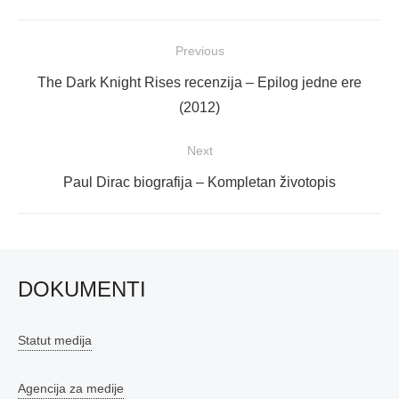
Navigacija
Previous
objava
Previous
The Dark Knight Rises recenzija – Epilog jedne ere
post:
(2012)
Next
Next
Paul Dirac biografija – Kompletan životopis
post:
DOKUMENTI
Statut medija
Agencija za medije