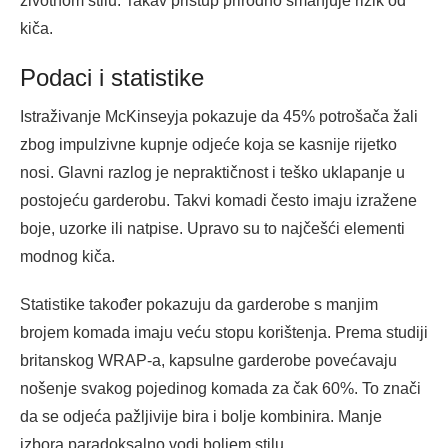
životnom stilu. Takav pristup prirodno smanjuje rizik od
kiča.
Podaci i statistike
Istraživanje McKinseyja pokazuje da 45% potrošača žali
zbog impulzivne kupnje odjeće koja se kasnije rijetko
nosi. Glavni razlog je nepraktičnost i teško uklapanje u
postojeću garderobu. Takvi komadi često imaju izražene
boje, uzorke ili natpise. Upravo su to najčešći elementi
modnog kiča.
Statistike također pokazuju da garderobe s manjim
brojem komada imaju veću stopu korištenja. Prema studiji
britanskog WRAP-a, kapsulne garderobe povećavaju
nošenje svakog pojedinog komada za čak 60%. To znači
da se odjeća pažljivije bira i bolje kombinira. Manje
izbora paradoksalno vodi boljem stilu.