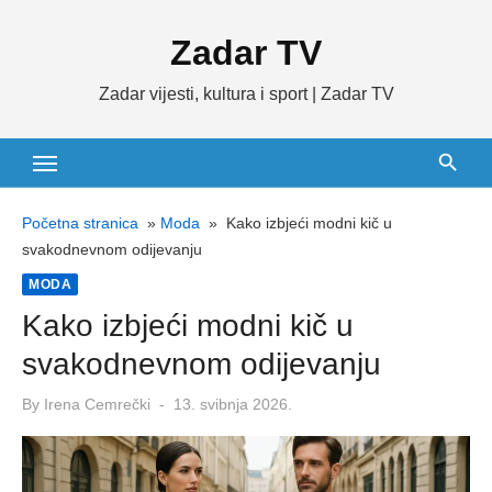
Skip
Zadar TV
to
content
Zadar vijesti, kultura i sport | Zadar TV
Početna stranica
»
Moda
»
Kako izbjeći modni kič u
svakodnevnom odijevanju
MODA
Kako izbjeći modni kič u
svakodnevnom odijevanju
Posted
By
Irena Cemrečki
13. svibnja 2026.
on