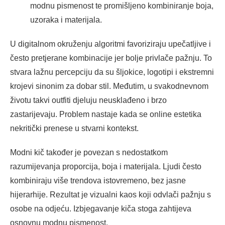
modnu pismenost te promišljeno kombiniranje boja,
uzoraka i materijala.
U digitalnom okruženju algoritmi favoriziraju upečatljive i
često pretjerane kombinacije jer bolje privlače pažnju. To
stvara lažnu percepciju da su šljokice, logotipi i ekstremni
krojevi sinonim za dobar stil. Međutim, u svakodnevnom
životu takvi outfiti djeluju neusklađeno i brzo
zastarijevaju. Problem nastaje kada se online estetika
nekritički prenese u stvarni kontekst.
Modni kič također je povezan s nedostatkom
razumijevanja proporcija, boja i materijala. Ljudi često
kombiniraju više trendova istovremeno, bez jasne
hijerarhije. Rezultat je vizualni kaos koji odvlači pažnju s
osobe na odjeću. Izbjegavanje kiča stoga zahtijeva
osnovnu modnu pismenost.