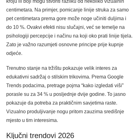
kroju ili boji mogu stvoriti razliku od nekoliko vizualnih
centimetara. Na primjer, pomicanje linije struka za samo
pet centimetara prema gore može noge učiniti duljima i
do 10 %. Ovakvi efekti nisu slučajni, već se temelje na
psihologiji percepcije i načinu na koji oko prati linije tijela.
Zato je važno razumjeti osnovne principe prije kupnje
odjeće.
Trenutno stanje na tržištu pokazuje velik interes za
edukativni sadržaj o stilskim trikovima. Prema Google
Trends podacima, pretrage pojma “kako izgledati viši”
porasle su za 34 % u posljednje dvije godine. To jasno
pokazuje da potreba za praktičnim savjetima raste.
Vizualno produljivanje nogu pritom zauzima središnje
mjesto u tim interesima.
Ključni trendovi 2026