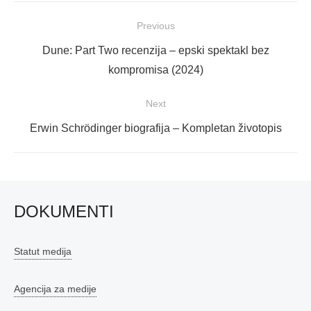
Navigacija
Previous
objava
Previous
Dune: Part Two recenzija – epski spektakl bez
post:
kompromisa (2024)
Next
Next
Erwin Schrödinger biografija – Kompletan životopis
post:
DOKUMENTI
Statut medija
Agencija za medije