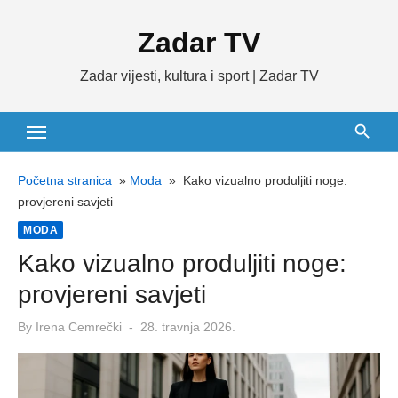
Skip
Zadar TV
to
content
Zadar vijesti, kultura i sport | Zadar TV
Početna stranica
»
Moda
»
Kako vizualno produljiti noge:
provjereni savjeti
MODA
Kako vizualno produljiti noge:
provjereni savjeti
Posted
By
Irena Cemrečki
28. travnja 2026.
on