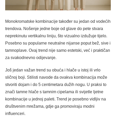
Monokromatske kombinacije također su jedan od vodećih
trendova. Nošenje jedne boje od glave do pete stvara
neprekinutu vertikalnu liniju, što vizualno izdužuje tijelo.
Posebno su popularne neutralne nijanse poput bež, sive i
tamnoplave. Ovaj trend nije samo estetski, već i praktičan
za svakodnevno odijevanje.
Još jedan važan trend su obuća i hlače u istoj ili vrlo
sličnoj boji. Stilisti navode da ovakva kombinacija može
stvoriti dojam i do 5 centimetara dužih nogu. U praksi to
znači tamne hlače s tamnim cipelama ili svijetle ljetne
kombinacije u jednoj paleti. Trend je posebno vidljiv na
društvenim mrežama, gdje ga promoviraju modni
influenceri.