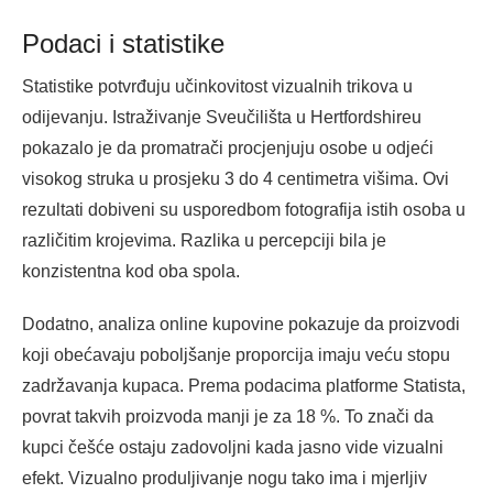
Podaci i statistike
Statistike potvrđuju učinkovitost vizualnih trikova u
odijevanju. Istraživanje Sveučilišta u Hertfordshireu
pokazalo je da promatrači procjenjuju osobe u odjeći
visokog struka u prosjeku 3 do 4 centimetra višima. Ovi
rezultati dobiveni su usporedbom fotografija istih osoba u
različitim krojevima. Razlika u percepciji bila je
konzistentna kod oba spola.
Dodatno, analiza online kupovine pokazuje da proizvodi
koji obećavaju poboljšanje proporcija imaju veću stopu
zadržavanja kupaca. Prema podacima platforme Statista,
povrat takvih proizvoda manji je za 18 %. To znači da
kupci češće ostaju zadovoljni kada jasno vide vizualni
efekt. Vizualno produljivanje nogu tako ima i mjerljiv