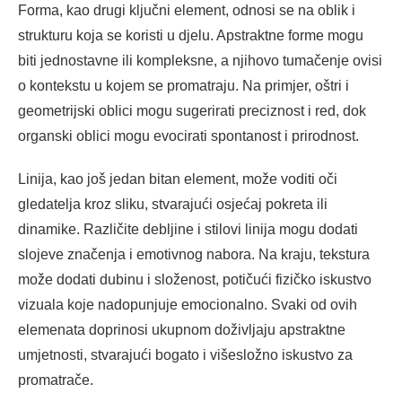
Forma, kao drugi ključni element, odnosi se na oblik i
strukturu koja se koristi u djelu. Apstraktne forme mogu
biti jednostavne ili kompleksne, a njihovo tumačenje ovisi
o kontekstu u kojem se promatraju. Na primjer, oštri i
geometrijski oblici mogu sugerirati preciznost i red, dok
organski oblici mogu evocirati spontanost i prirodnost.
Linija, kao još jedan bitan element, može voditi oči
gledatelja kroz sliku, stvarajući osjećaj pokreta ili
dinamike. Različite debljine i stilovi linija mogu dodati
slojeve značenja i emotivnog nabora. Na kraju, tekstura
može dodati dubinu i složenost, potičući fizičko iskustvo
vizuala koje nadopunjuje emocionalno. Svaki od ovih
elemenata doprinosi ukupnom doživljaju apstraktne
umjetnosti, stvarajući bogato i višesložno iskustvo za
promatrače.