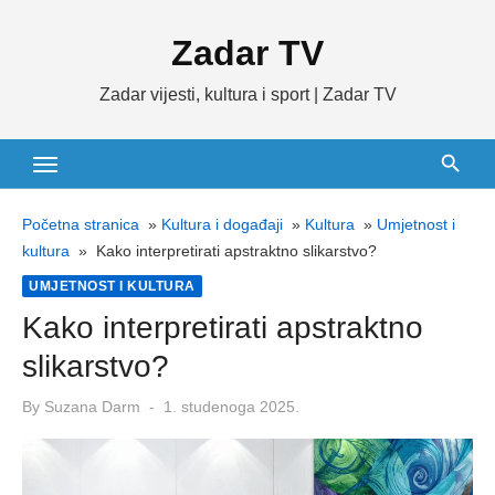
Skip
Zadar TV
to
content
Zadar vijesti, kultura i sport | Zadar TV
Početna stranica
»
Kultura i događaji
»
Kultura
»
Umjetnost i
kultura
»
Kako interpretirati apstraktno slikarstvo?
UMJETNOST I KULTURA
Kako interpretirati apstraktno
slikarstvo?
Posted
By
Suzana Darm
1. studenoga 2025.
on