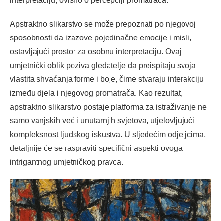
interpretaciju, ovisno o percepciji promatrača.
Apstraktno slikarstvo se može prepoznati po njegovoj
sposobnosti da izazove pojedinačne emocije i misli,
ostavljajući prostor za osobnu interpretaciju. Ovaj
umjetnički oblik poziva gledatelje da preispitaju svoja
vlastita shvaćanja forme i boje, čime stvaraju interakciju
između djela i njegovog promatrača. Kao rezultat,
apstraktno slikarstvo postaje platforma za istraživanje ne
samo vanjskih već i unutarnjih svjetova, utjelovljujući
kompleksnost ljudskog iskustva. U sljedećim odjeljcima,
detaljnije će se raspraviti specifični aspekti ovoga
intrigantnog umjetničkog pravca.