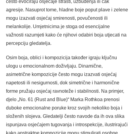
često evociraju osjećaje strasti, uzbuđenja ili čak
agresije. Nasuprot tome, hladne boje poput plave i zelene
mogu izazvati osjećaj smirenosti, povučenosti ili
melankolije. Umjetnicima je stoga od esencijalne
važnosti razumjeti kako će njihovi odabiri boja utjecati na
percepciju gledatelja.
Osim boja, oblici i kompozicija također igraju ključnu
ulogu u emocionalnom doživljaju. Dinamične,
asimetrične kompozicije često mogu izazvati osjećaj
napetosti ili nesigurnosti, dok simetrične i harmonične
forme pružaju osjećaj ravnoteže i stabilnosti. Na primjer,
djelo „No. 61 (Rust and Blue)“ Marka Rothkoa prenosi
duboke emocionalne poruke kroz svojih nekoliko boja i
složenih slojeva. Gledatelji često navode da ih ova slika
ispunjava osjećajem tugovanja i introspekcije, ilustrirajući
kako apstraktne kompozicije mogu stimulirati osobne