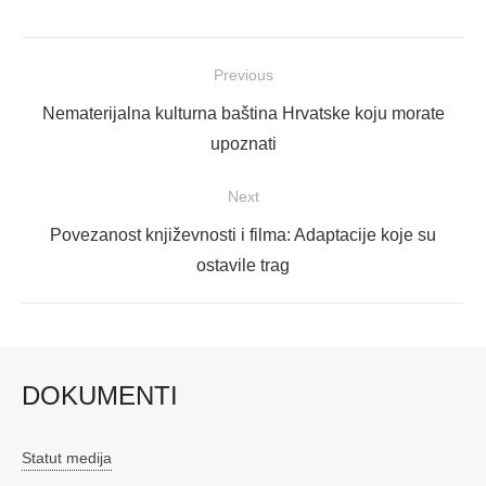
Navigacija
Previous
objava
Previous
Nematerijalna kulturna baština Hrvatske koju morate
post:
upoznati
Next
Next
Povezanost književnosti i filma: Adaptacije koje su
post:
ostavile trag
DOKUMENTI
Statut medija