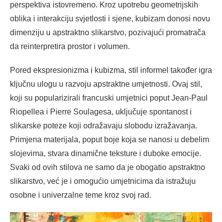
perspektiva istovremeno. Kroz upotrebu geometrijskih
oblika i interakciju svjetlosti i sjene, kubizam donosi novu
dimenziju u apstraktno slikarstvo, pozivajući promatrača
da reinterpretira prostor i volumen.
Pored ekspresionizma i kubizma, stil informel također igra
ključnu ulogu u razvoju apstraktne umjetnosti. Ovaj stil,
koji su popularizirali francuski umjetnici poput Jean-Paul
Riopellea i Pierre Soulagesa, uključuje spontanost i
slikarske poteze koji odražavaju slobodu izražavanja.
Primjena materijala, poput boje koja se nanosi u debelim
slojevima, stvara dinamične teksture i duboke emocije.
Svaki od ovih stilova ne samo da je obogatio apstraktno
slikarstvo, već je i omogućio umjetnicima da istražuju
osobne i univerzalne teme kroz svoj rad.