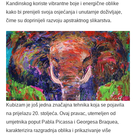
Kandinskog koriste vibrantne boje i energične oblike
kako bi prenijeli svoja osjećanja i unutarnje doživljaje,
čime su doprinijeli razvoju apstraktnog slikarstva.
Kubizam je još jedna značajna tehnika koja se pojavila
na prijelazu 20. stoljeća. Ovaj pravac, utemeljen od
umjetnika poput Pabla Picassa i Georgesa Braquea,
karakterizira razgradnja oblika i prikazivanje više