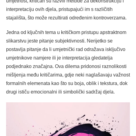
umjetnost, kritičari su razvili metode za dekonstrukciju i
interpretaciju ovih djela, pristupajući im s različitih
stajališta, što može rezultirati određenim kontroverzama.
Jedna od ključnih tema u kritičkom pristupu apstraktnom
slikarstvu jeste pitanje subjektivnosti. Nerijetko se
postavlja pitanje da li umjetnički rad odražava isključivo
umjetnikove namjere ili je interpretacija gledatelja
podjednako značajna. Ova dilema pridonosi raznolikosti
mišljenja među kritičarima, gdje neki naglašavaju važnost
formalnih elemenata kao što su boja, oblik i tekstura, dok
drugi ističu emocionalni ili simbolički sadržaj djela.