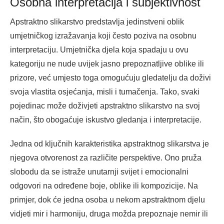
Osobna interpretacija i subjektivnost
Apstraktno slikarstvo predstavlja jedinstveni oblik
umjetničkog izražavanja koji često poziva na osobnu
interpretaciju. Umjetnička djela koja spadaju u ovu
kategoriju ne nude uvijek jasno prepoznatljive oblike ili
prizore, već umjesto toga omogućuju gledatelju da doživi
svoja vlastita osjećanja, misli i tumačenja. Tako, svaki
pojedinac može doživjeti apstraktno slikarstvo na svoj
način, što obogaćuje iskustvo gledanja i interpretacije.
Jedna od ključnih karakteristika apstraktnog slikarstva je
njegova otvorenost za različite perspektive. Ono pruža
slobodu da se istraže unutarnji svijet i emocionalni
odgovori na određene boje, oblike ili kompozicije. Na
primjer, dok će jedna osoba u nekom apstraktnom djelu
vidjeti mir i harmoniju, druga možda prepoznaje nemir ili