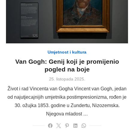
Umjetnost i kultura
Van Gogh: Genij koji je promijenio
pogled na boje
Posted
25. listopada 2025.
on
Život i rad Vincenta van Gogha Vincent van Gogh, jedan
od najutjecajnijih umjetnika postimpresionizma, rođen je
30. ožujka 1853. godine u Zundertu, Nizozemska.
Njegova mladost …