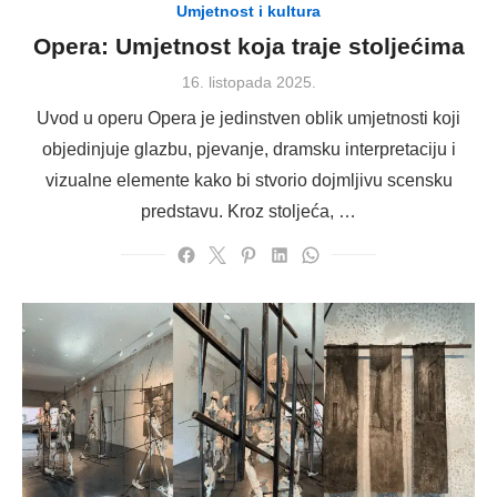
Umjetnost i kultura
Opera: Umjetnost koja traje stoljećima
Posted
16. listopada 2025.
on
Uvod u operu Opera je jedinstven oblik umjetnosti koji
objedinjuje glazbu, pjevanje, dramsku interpretaciju i
vizualne elemente kako bi stvorio dojmljivu scensku
predstavu. Kroz stoljeća, …