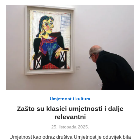
Umjetnost i kultura
Zašto su klasici umjetnosti i dalje
relevantni
Posted
25. listopada 2025.
on
Umjetnost kao odraz društva Umjetnost je oduvijek bila