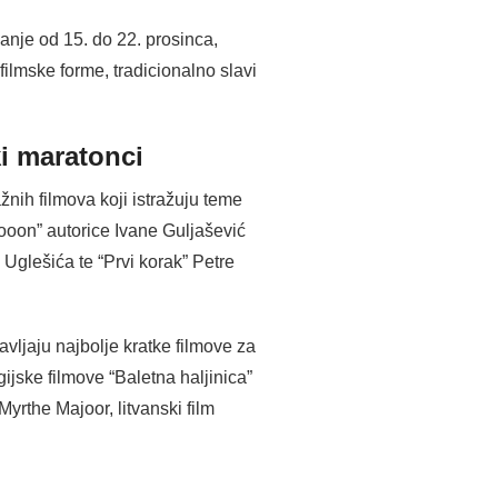
anje od 15. do 22. prosinca,
filmske forme, tradicionalno slavi
i maratonci
nih filmova koji istražuju teme
ooon” autorice Ivane Guljašević
Uglešića te “Prvi korak” Petre
vljaju najbolje kratke filmove za
ijske filmove “Baletna haljinica”
rthe Majoor, litvanski film