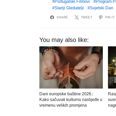
Portugalski Filmovi
Program Pr
Stariji Gledatelji
Svjetski Dan
SHARE
TWEET
PIN IT
You may also like:
Dani europske baštine 2026.:
Rasp
Kako sačuvati kulturno naslijeđe u
susr
vremenu velikih promjena
nag