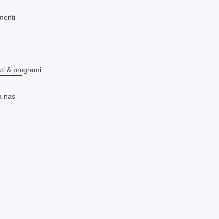
menti
kti & programi
a nas