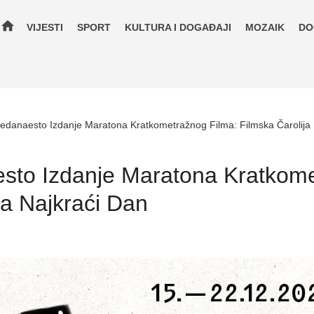
home
VIJESTI
SPORT
KULTURA I DOGAĐAJI
MOZAIK
DO
Jedanaesto Izdanje Maratona Kratkometražnog Filma: Filmska Čarolija
esto Izdanje Maratona Kratkome
na Najkraći Dan