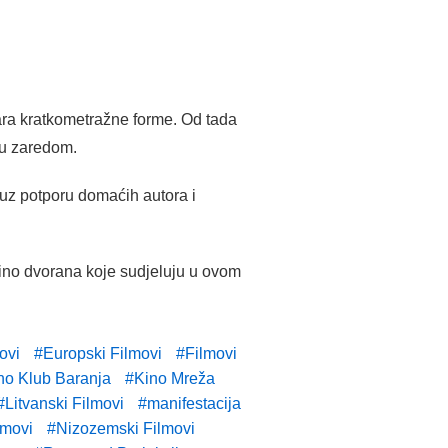
oara kratkometražne forme. Od tada
nu zaredom.
 uz potporu domaćih autora i
kino dvorana koje sudjeluju u ovom
ovi
Europski Filmovi
Filmovi
no Klub Baranja
Kino Mreža
Litvanski Filmovi
manifestacija
lmovi
Nizozemski Filmovi