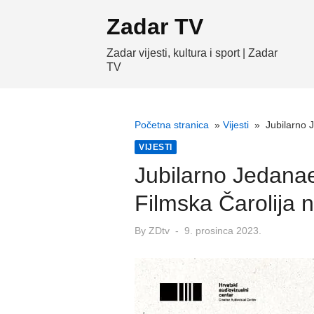
Skip
Zadar TV
to
content
Zadar vijesti, kultura i sport | Zadar
TV
Početna stranica
»
Vijesti
»
Jubilarno 
VIJESTI
Jubilarno Jedana
Filmska Čarolija 
Posted
By
ZDtv
9. prosinca 2023.
on