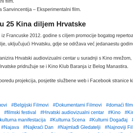
i film.
 Sanvincentija – Eksperimentalni film.
 25 Kina diljem Hrvatske
 je iz Francuske 2012. godine s ciljem promocije bogatog repert
je, uključujući Hrvatsku, gdje se održava već jedanaestu godi
izira Hrvatski audiovizualni centar u suradnji s Kino mrežom,
Hrvatske pridružuje se i Kino Klub Baranja iz Belog Manastira.
sporedu projekcija, posjetite službene web i Facebook stranice 
movi
Belgijski Filmovi
Dokumentarni Filmovi
domaći film
filmski festival
Hrvatski audiovizualni centar
Kino
Ki
kulturna manifestacija
Kulturna Scena
Kulturni Događaj
Najava
Najkraći Dan
Najmlađi Gledatelji
Najnoviji Fi