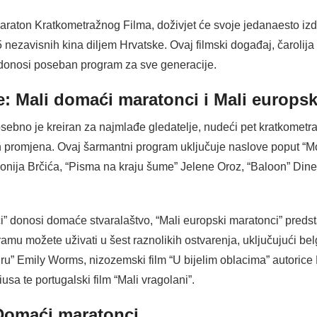
Maraton Kratkometražnog Filma, doživjet će svoje jedanaesto izd
nezavisnih kina diljem Hrvatske. Ovaj filmski događaj, čarolija 
 donosi poseban program za sve generacije.
e: Mali domaći maratonci i Mali europsk
ebno je kreiran za najmlađe gledatelje, nudeći pet kratkometraž
ih promjena. Ovaj šarmantni program uključuje naslove poput “M
onija Brčića, “Pisma na kraju šume” Jelene Oroz, “Baloon” Dine 
 donosi domaće stvaralaštvo, “Mali europski maratonci” predsta
amu možete uživati u šest raznolikih ostvarenja, uključujući belg
” Emily Worms, nizozemski film “U bijelim oblacima” autorice My
sa te portugalski film “Mali vragolani”.
 Domaći maratonci