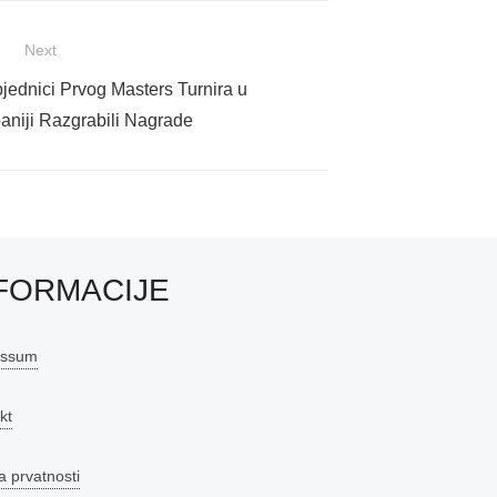
Next
jednici Prvog Masters Turnira u
aniji Razgrabili Nagrade
FORMACIJE
essum
kt
a prvatnosti