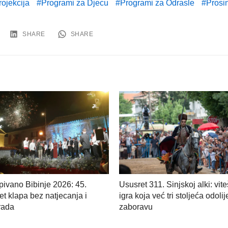
ojekcija
Programi za Djecu
Programi za Odrasle
Prosi
SHARE
SHARE
ivano Bibinje 2026: 45.
Ususret 311. Sinjskoj alki: vit
et klapa bez natjecanja i
igra koja već tri stoljeća odoli
rada
zaboravu