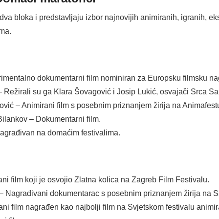
dva bloka i predstavljaju izbor najnovijih animiranih, igranih, 
ima.
imentalno dokumentarni film nominiran za Europsku filmsku na
 Režirali su ga Klara Šovagović i Josip Lukić, osvajači Srca Sar
vić – Animirani film s posebnim priznanjem žirija na Animafest
ilankov – Dokumentarni film.
 nagrađivan na domaćim festivalima.
i film koji je osvojio Zlatna kolica na Zagreb Film Festivalu.
 – Nagrađivani dokumentarac s posebnim priznanjem žirija na Sa
i film nagrađen kao najbolji film na Svjetskom festivalu animi