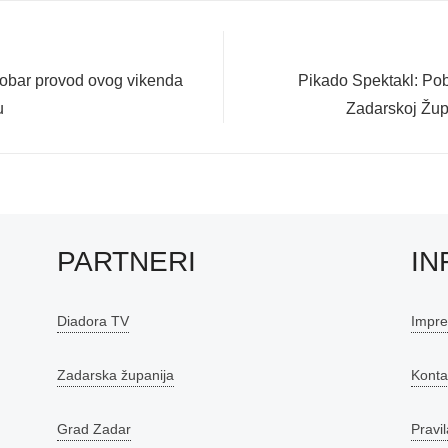
Next
 dobar provod ovog vikenda
Pikado Spektakl: Pob
post:
u
Zadarskoj Žup
PARTNERI
IN
Diadora TV
Impr
Zadarska županija
Konta
Grad Zadar
Pravil