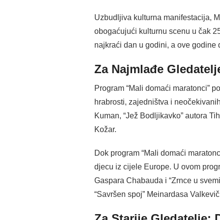
Uzbudljiva kulturna manifestacija, 
obogaćujući kulturnu scenu u čak 25 
najkraći dan u godini, a ove godine
Za Najmlađe Gledatelj
Program “Mali domaći maratonci” pos
hrabrosti, zajedništva i neočekivan
Kuman, “Jež Bodljikavko” autora Tih
Kožar.
Dok program “Mali domaći maratonci”
djecu iz cijele Europe. U ovom progr
Gaspara Chabauda i “Zrnce u svemiru
“Savršen spoj” Meinardasa Valkevičiu
Za Starije Gledatelje: