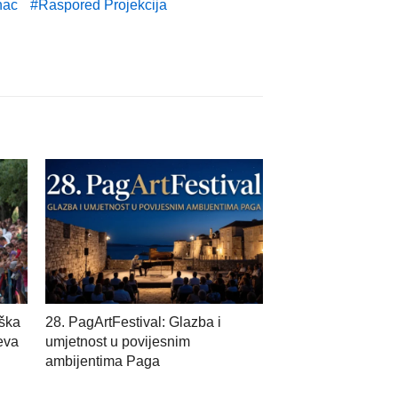
nac
Raspored Projekcija
eška
28. PagArtFestival: Glazba i
jeva
umjetnost u povijesnim
ambijentima Paga