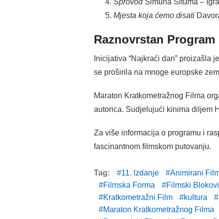
Sprovod
Šimuna Šituma – Igran
Mjesta koja ćemo disati
Davora
Raznovrstan Program u
Inicijativa “Najkraći dan” proizašla
se proširila na mnoge europske zeml
Maraton Kratkometražnog Filma organ
autorica. Sudjelujući kinima diljem 
Za više informacija o programu i ra
fascinantnom filmskom putovanju.
Tag:
11. Izdanje
Animirani Fil
Filmska Forma
Filmski Blokovi
Kratkometražni Film
kultura
Maraton Kratkometražnog Filma