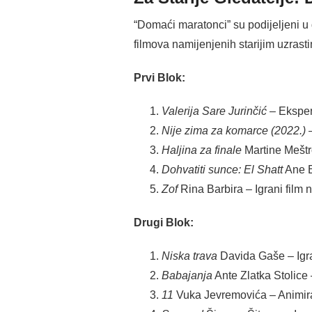
“Domaći maratonci” su podijeljeni u 
filmova namijenjenih starijim uzrast
Prvi Blok:
Valerija Sare Jurinčić
– Eksper
Nije zima za komarce (2022.)
–
Haljina za finale
Martine Meštro
Dohvatiti sunce: El Shatt
Ane B
Zof
Rina Barbira – Igrani film
Drugi Blok:
Niska trava
Davida Gaše – Igran
Babajanja
Ante Zlatka Stolice
11
Vuka Jevremovića – Animiran