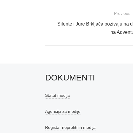
Navigacija
Previous
objava
Previous
Silente i Jure Brkljača pozivaju na
post:
na Advent
DOKUMENTI
Statut medija
Agencija za medije
Registar neprofitnih medija