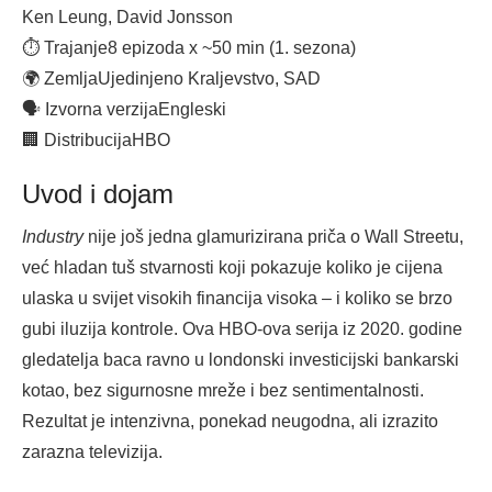
Ken Leung, David Jonsson
⏱ Trajanje
8 epizoda x ~50 min (1. sezona)
🌍 Zemlja
Ujedinjeno Kraljevstvo, SAD
🗣 Izvorna verzija
Engleski
🏢 Distribucija
HBO
Uvod i dojam
Industry
nije još jedna glamurizirana priča o Wall Streetu,
već hladan tuš stvarnosti koji pokazuje koliko je cijena
ulaska u svijet visokih financija visoka – i koliko se brzo
gubi iluzija kontrole. Ova HBO-ova serija iz 2020. godine
gledatelja baca ravno u londonski investicijski bankarski
kotao, bez sigurnosne mreže i bez sentimentalnosti.
Rezultat je intenzivna, ponekad neugodna, ali izrazito
zarazna televizija.