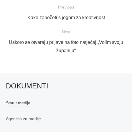
Navigacija
Previous
objava
Previous
Kako započeti s jogom za kreativnost
post:
Next
Next
Uskoro se otvaraju prijave na foto natječaj „Volim svoju
post:
županiju“
DOKUMENTI
Statut medija
Agencija za medije