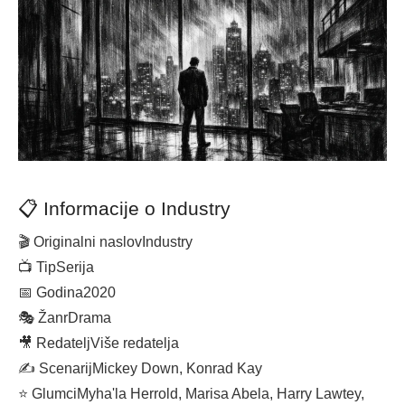
📋 Informacije o Industry
🎬 Originalni naslov
Industry
📺 Tip
Serija
📅 Godina
2020
🎭 Žanr
Drama
🎥 Redatelj
Više redatelja
✍️ Scenarij
Mickey Down, Konrad Kay
⭐ Glumci
Myha'la Herrold, Marisa Abela, Harry Lawtey,