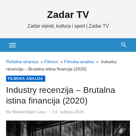
Skip
Zadar TV
to
content
Zadar vijesti, kultura i sport | Zadar TV
Početna stranica
»
Filmovi
»
Filmska analiza
»
Industry
recenzija – Brutalna istina financija (2020)
FILMSKA ANALIZA
Industry recenzija – Brutalna
istina financija (2020)
Posted
By
Maksimilijan Lauc
14. svibnja 2026.
on