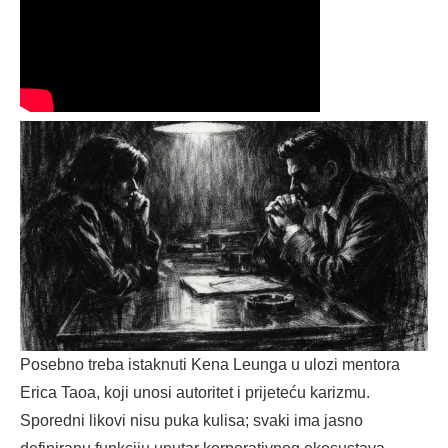
Posebno treba istaknuti Kena Leunga u ulozi mentora
Erica Taoa, koji unosi autoritet i prijeteću karizmu.
Sporedni likovi nisu puka kulisa; svaki ima jasno