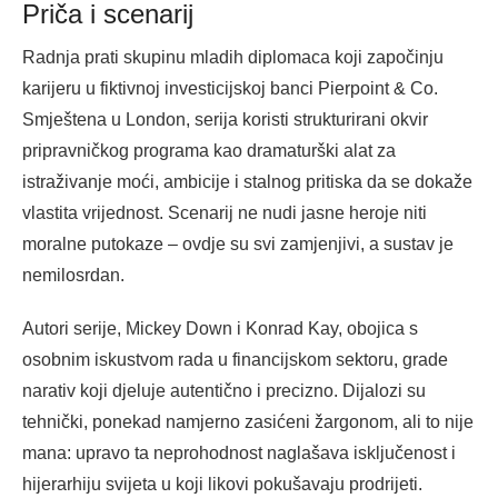
Priča i scenarij
Radnja prati skupinu mladih diplomaca koji započinju
karijeru u fiktivnoj investicijskoj banci Pierpoint & Co.
Smještena u London, serija koristi strukturirani okvir
pripravničkog programa kao dramaturški alat za
istraživanje moći, ambicije i stalnog pritiska da se dokaže
vlastita vrijednost. Scenarij ne nudi jasne heroje niti
moralne putokaze – ovdje su svi zamjenjivi, a sustav je
nemilosrdan.
Autori serije, Mickey Down i Konrad Kay, obojica s
osobnim iskustvom rada u financijskom sektoru, grade
narativ koji djeluje autentično i precizno. Dijalozi su
tehnički, ponekad namjerno zasićeni žargonom, ali to nije
mana: upravo ta neprohodnost naglašava isključenost i
hijerarhiju svijeta u koji likovi pokušavaju prodrijeti.