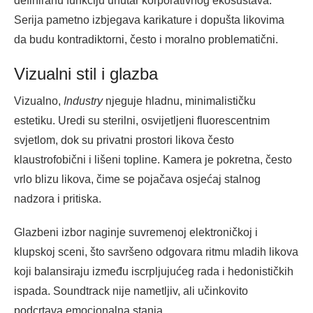
definiranu funkciju unutar korporativnog ekosustava.
Serija pametno izbjegava karikature i dopušta likovima
da budu kontradiktorni, često i moralno problematični.
Vizualni stil i glazba
Vizualno,
Industry
njeguje hladnu, minimalističku
estetiku. Uredi su sterilni, osvijetljeni fluorescentnim
svjetlom, dok su privatni prostori likova često
klaustrofobični i lišeni topline. Kamera je pokretna, često
vrlo blizu likova, čime se pojačava osjećaj stalnog
nadzora i pritiska.
Glazbeni izbor naginje suvremenoj elektroničkoj i
klupskoj sceni, što savršeno odgovara ritmu mladih likova
koji balansiraju između iscrpljujućeg rada i hedonističkih
ispada. Soundtrack nije nametljiv, ali učinkovito
podcrtava emocionalna stanja.