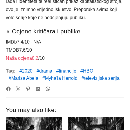
rada i identiteta te realističan prikaz kapitalističkog stroja,
ovo je iznimno vrijedno iskustvo. Preporuka svima koji
vole serije koje ne podcjenjuju publiku.
⭐ Ocjene kritičara i publike
IMDb
7.4
/10 · N/A
TMDB
7.6
/10
Naša ocjena
8.2
/10
Tag:
2020
drama
financije
HBO
Marisa Abela
Myha'la Herrold
televizijska serija
You may also like: