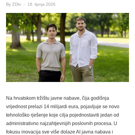
Posted
By
ZDtv
18. lipnja 2026.
on
Na hrvatskom tržištu javne nabave, čija godišnja
vrijednost prelazi 14 milijardi eura, pojavljuje se novo
tehnološko rješenje koje cilja pojednostaviti jedan od
administrativno najzahtjevnijih poslovnih procesa. U
fokusu inovacija sve više dolaze AI javna nabava i