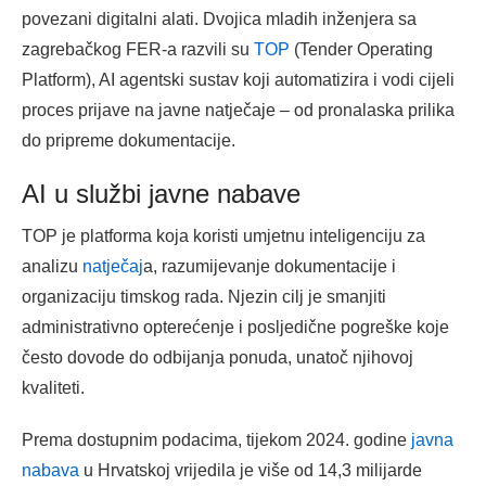
povezani digitalni alati. Dvojica mladih inženjera sa
zagrebačkog FER-a razvili su
TOP
(Tender Operating
Platform), AI agentski sustav koji automatizira i vodi cijeli
proces prijave na javne natječaje – od pronalaska prilika
do pripreme dokumentacije.
AI u službi javne nabave
TOP je platforma koja koristi umjetnu inteligenciju za
analizu
natječaj
a, razumijevanje dokumentacije i
organizaciju timskog rada. Njezin cilj je smanjiti
administrativno opterećenje i posljedične pogreške koje
često dovode do odbijanja ponuda, unatoč njihovoj
kvaliteti.
Prema dostupnim podacima, tijekom 2024. godine
javna
nabava
u Hrvatskoj vrijedila je više od 14,3 milijarde