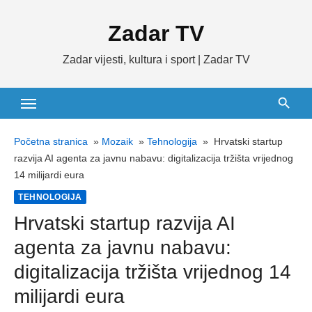
Skip
Zadar TV
to
content
Zadar vijesti, kultura i sport | Zadar TV
Početna stranica
»
Mozaik
»
Tehnologija
»
Hrvatski startup
razvija AI agenta za javnu nabavu: digitalizacija tržišta vrijednog
14 milijardi eura
TEHNOLOGIJA
Hrvatski startup razvija AI
agenta za javnu nabavu:
digitalizacija tržišta vrijednog 14
milijardi eura