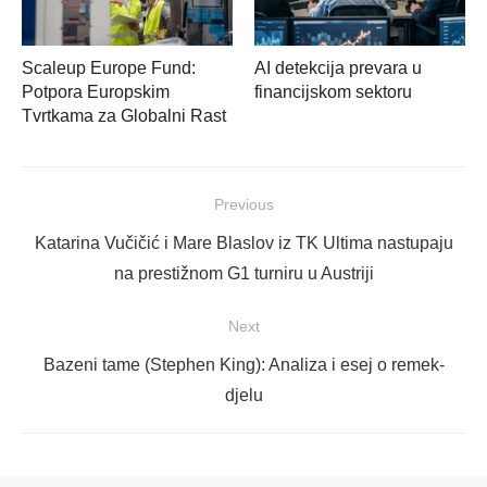
Scaleup Europe Fund:
AI detekcija prevara u
Potpora Europskim
financijskom sektoru
Tvrtkama za Globalni Rast
Navigacija
Previous
objava
Previous
Katarina Vučičić i Mare Blaslov iz TK Ultima nastupaju
post:
na prestižnom G1 turniru u Austriji
Next
Next
Bazeni tame (Stephen King): Analiza i esej o remek-
post:
djelu