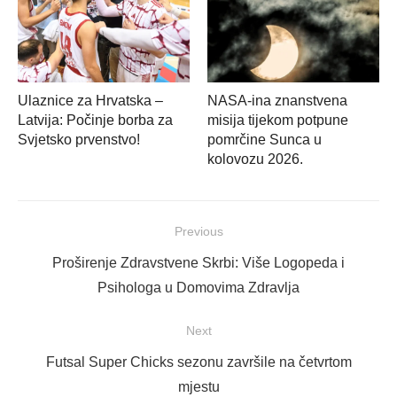
Ulaznice za Hrvatska –
NASA-ina znanstvena
Latvija: Počinje borba za
misija tijekom potpune
Svjetsko prvenstvo!
pomrčine Sunca u
kolovozu 2026.
Navigacija
Previous
objava
Previous
Proširenje Zdravstvene Skrbi: Više Logopeda i
post:
Psihologa u Domovima Zdravlja
Next
Next
Futsal Super Chicks sezonu završile na četvrtom
post:
mjestu