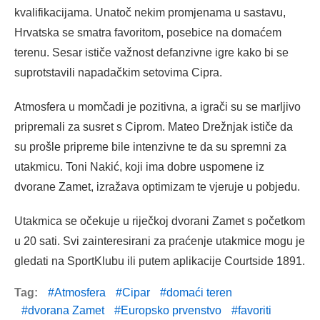
kvalifikacijama. Unatoč nekim promjenama u sastavu,
Hrvatska se smatra favoritom, posebice na domaćem
terenu. Sesar ističe važnost defanzivne igre kako bi se
suprotstavili napadačkim setovima Cipra.
Atmosfera u momčadi je pozitivna, a igrači su se marljivo
pripremali za susret s Ciprom. Mateo Drežnjak ističe da
su prošle pripreme bile intenzivne te da su spremni za
utakmicu. Toni Nakić, koji ima dobre uspomene iz
dvorane Zamet, izražava optimizam te vjeruje u pobjedu.
Utakmica se očekuje u riječkoj dvorani Zamet s početkom
u 20 sati. Svi zainteresirani za praćenje utakmice mogu je
gledati na SportKlubu ili putem aplikacije Courtside 1891.
Tag:
Atmosfera
Cipar
domaći teren
dvorana Zamet
Europsko prvenstvo
favoriti