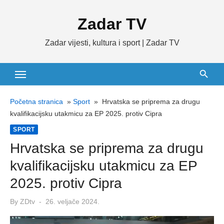
Skip
Zadar TV
to
content
Zadar vijesti, kultura i sport | Zadar TV
Početna stranica
»
Sport
»
Hrvatska se priprema za drugu
kvalifikacijsku utakmicu za EP 2025. protiv Cipra
SPORT
Hrvatska se priprema za drugu
kvalifikacijsku utakmicu za EP
2025. protiv Cipra
Posted
By
ZDtv
26. veljače 2024.
on