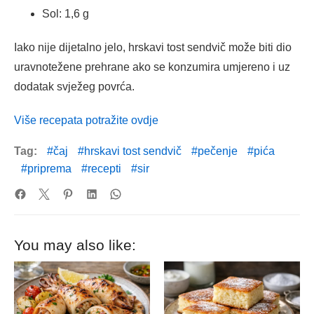
Sol: 1,6 g
Iako nije dijetalno jelo, hrskavi tost sendvič može biti dio
uravnotežene prehrane ako se konzumira umjereno i uz
dodatak svježeg povrća.
Više recepata potražite ovdje
Tag:
čaj
hrskavi tost sendvič
pečenje
pića
priprema
recepti
sir
You may also like: