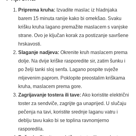
Priprema kruha:
Izvadite maslac iz hladnjaka
barem 15 minuta ranije kako bi omekšao. Svaku
krišku kruha lagano premažite maslacem s vanjske
strane. Ovo je ključan korak za postizanje savršene
hrskavosti.
Slaganje nadjeva:
Okrenite kruh maslacem prema
dolje. Na dvije kriške rasporedite sir, zatim šunku i
po želji tanki sloj senfa. Lagano pospite svježe
mljevenim paprom. Poklopite preostalim kriškama
kruha, maslacem prema gore.
Zagrijavanje tostera ili tave:
Ako koristite električni
toster za sendviče, zagrijte ga unaprijed. U slučaju
pečenja na tavi, koristite srednje laganu vatru i
deblju tavu kako bi se toplina ravnomjerno
rasporedila.