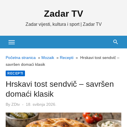
Skip
Zadar TV
to
content
Zadar vijesti, kultura i sport | Zadar TV
Početna stranica
»
Mozaik
»
Recepti
»
Hrskavi tost sendvič –
savršen domaći klasik
RECEPTI
Hrskavi tost sendvič – savršen
domaći klasik
Posted
By
ZDtv
18. svibnja 2026.
on