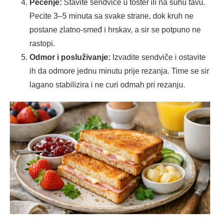
Pečenje:
Stavite sendviče u toster ili na suhu tavu.
Pecite 3–5 minuta sa svake strane, dok kruh ne
postane zlatno-smeđ i hrskav, a sir se potpuno ne
rastopi.
Odmor i posluživanje:
Izvadite sendviče i ostavite
ih da odmore jednu minutu prije rezanja. Time se sir
lagano stabilizira i ne curi odmah pri rezanju.