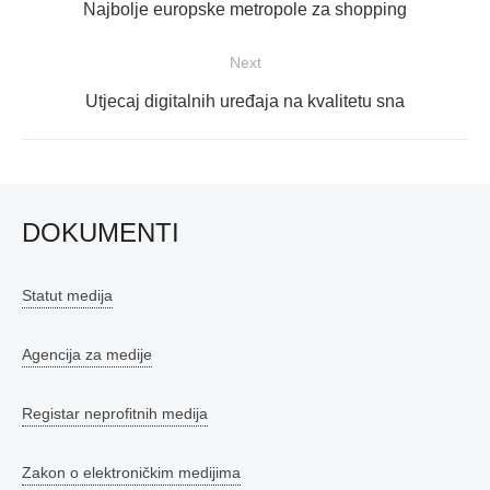
objava
Previous
Najbolje europske metropole za shopping
post:
Next
Next
Utjecaj digitalnih uređaja na kvalitetu sna
post:
DOKUMENTI
Statut medija
Agencija za medije
Registar neprofitnih medija
Zakon o elektroničkim medijima