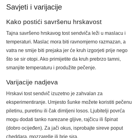
Savjeti i varijacije
Kako postići savršenu hrskavost
Tajna savršeno hrskavog tost sendviča leži u maslacu i
temperaturi. Maslac mora biti ravnomjerno razmazan, a
vatra ne smije biti prejaka jer će kruh izgorjeti prije nego
što se sir otopi. Ako primijetite da kruh prebrzo tamni,
smanjite temperaturu i produžite pečenje.
Varijacije nadjeva
Hrskavi tost sendvič izuzetno je zahvalan za
eksperimentiranje. Umjesto šunke možete koristiti pečenu
piletinu, puretinu ili čak dimljeni losos. Ljubitelji povrća
mogu dodati tanko narezane gljive, rajčicu ili špinat
(dobro ocijeđen). Za jači okus, isprobajte sireve poput
cheddara, mozzarelle ili brie sira.