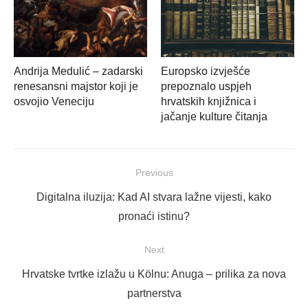
Andrija Medulić – zadarski
Europsko izvješće
renesansni majstor koji je
prepoznalo uspjeh
osvojio Veneciju
hrvatskih knjižnica i
jačanje kulture čitanja
Navigacija
Previous
objava
Previous
Digitalna iluzija: Kad AI stvara lažne vijesti, kako
post:
pronaći istinu?
Next
Next
Hrvatske tvrtke izlažu u Kölnu: Anuga – prilika za nova
post:
partnerstva