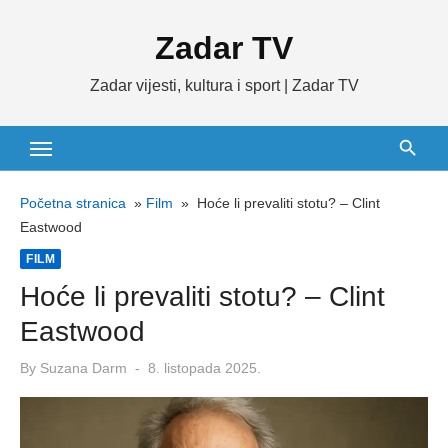
Skip
Zadar TV
to
content
Zadar vijesti, kultura i sport | Zadar TV
Početna stranica
»
Film
»
Hoće li prevaliti stotu? – Clint
Eastwood
FILM
Hoće li prevaliti stotu? – Clint
Eastwood
Posted
By
Suzana Darm
8. listopada 2025.
on