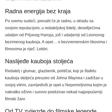
Radna energija bez kraja
Po svemu sudeći, prevalit će je radno, u skladu sa
svojom reputacijom, u redateljskoj fotelji, desetljećima
udaljen od Prljavog Harryja, još i udaljeniji od Leonovog
bezimenog kauboja. A opet… o bezvremenskim likovima i
filmovima je riječ. Lektiri.
Naslijeđe kauboja stoljeća
Redatelj i glumac, glazbenik, političar, koji je štafetu
kauboja stoljeća preuzeo od Johna Waynea i zadržao u
svojoj vitrini, zavrijedivši je opet u Nepomirljivima kojim je
nakratko oživio i surovo poetizirao nekad najpopularniji
filmski žanr.
Od TV zvijezde do filmske legende