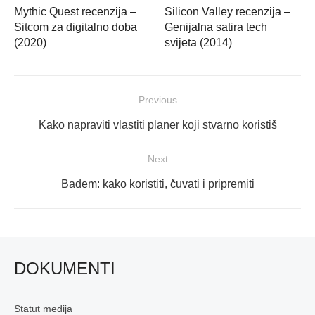
Mythic Quest recenzija –
Silicon Valley recenzija –
Sitcom za digitalno doba
Genijalna satira tech
(2020)
svijeta (2014)
Navigacija
Previous
objava
Previous
Kako napraviti vlastiti planer koji stvarno koristiš
post:
Next
Next
Badem: kako koristiti, čuvati i pripremiti
post:
DOKUMENTI
Statut medija