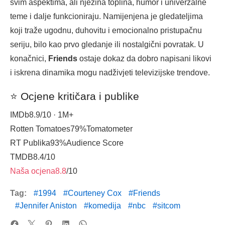
svim aspektima, ali njezina toplina, humor i univerzalne
teme i dalje funkcioniraju. Namijenjena je gledateljima
koji traže ugodnu, duhovitu i emocionalno pristupačnu
seriju, bilo kao prvo gledanje ili nostalgični povratak. U
konačnici,
Friends
ostaje dokaz da dobro napisani likovi
i iskrena dinamika mogu nadživjeti televizijske trendove.
⭐ Ocjene kritičara i publike
IMDb
8.9
/10 · 1M+
Rotten Tomatoes
79%
Tomatometer
RT Publika
93%
Audience Score
TMDB
8.4
/10
Naša ocjena
8.8
/10
Tag:
1994
Courteney Cox
Friends
Jennifer Aniston
komedija
nbc
sitcom