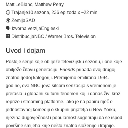
Matt LeBlanc, Matthew Perry
⏱ Trajanje
10 sezona, 236 epizoda x ~22 min
🌍 Zemlja
SAD
🗣 Izvorna verzija
Engleski
🏢 Distribucija
NBC / Warner Bros. Television
Uvod i dojam
Postoje serije koje obilježe televizijsku sezonu, i one koje
obilježe čitavu generaciju.
Friends
pripada ovoj drugoj,
znatno rjeđoj kategoriji. Premijerno emitirana 1994.
godine, ova NBC-jeva sitcom senzacija s vremenom je
prerasla u globalni kulturni fenomen koji i danas živi kroz
reprize i streaming platforme. Iako je na papiru riječ o
jednostavnoj komediji o skupini prijatelja u New Yorku,
njezina dugovječnost i popularnost sugeriraju da se ispod
površine smijeha krije nešto znatno složenije i trajnije.