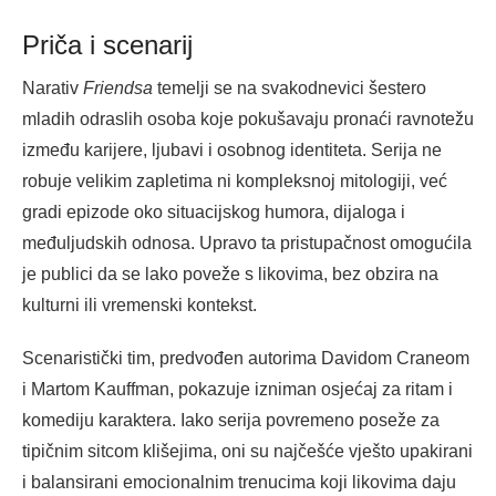
Priča i scenarij
Narativ
Friendsa
temelji se na svakodnevici šestero
mladih odraslih osoba koje pokušavaju pronaći ravnotežu
između karijere, ljubavi i osobnog identiteta. Serija ne
robuje velikim zapletima ni kompleksnoj mitologiji, već
gradi epizode oko situacijskog humora, dijaloga i
međuljudskih odnosa. Upravo ta pristupačnost omogućila
je publici da se lako poveže s likovima, bez obzira na
kulturni ili vremenski kontekst.
Scenaristički tim, predvođen autorima Davidom Craneom
i Martom Kauffman, pokazuje izniman osjećaj za ritam i
komediju karaktera. Iako serija povremeno poseže za
tipičnim sitcom klišejima, oni su najčešće vješto upakirani
i balansirani emocionalnim trenucima koji likovima daju