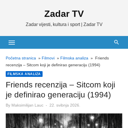
Skip
Zadar TV
to
content
Zadar vijesti, kultura i sport | Zadar TV
Početna stranica
»
Filmovi
»
Filmska analiza
»
Friends
recenzija – Sitcom koji je definirao generaciju (1994)
FILMSKA ANALIZA
Friends recenzija – Sitcom koji
je definirao generaciju (1994)
Posted
By
Maksimilijan Lauc
22. svibnja 2026.
on