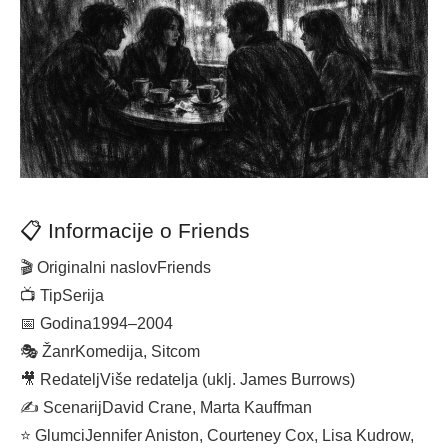
📋 Informacije o Friends
🎬 Originalni naslov
Friends
📺 Tip
Serija
📅 Godina
1994–2004
🎭 Žanr
Komedija, Sitcom
🎥 Redatelj
Više redatelja (uklj. James Burrows)
✍️ Scenarij
David Crane, Marta Kauffman
⭐ Glumci
Jennifer Aniston, Courteney Cox, Lisa Kudrow,