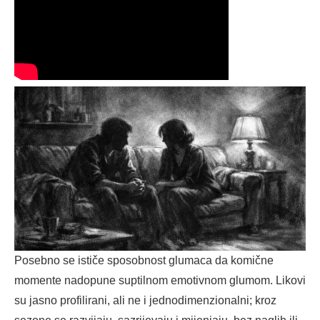
Posebno se ističe sposobnost glumaca da komične
momente nadopune suptilnom emotivnom glumom. Likovi
su jasno profilirani, ali ne i jednodimenzionalni; kroz