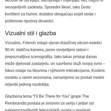
sezone se razvijaju, sazrijevaju i mijenjaju, bez naglih ili
neuvjerljivih zaokreta. Sporedni likovi, iako često
korišteni za humor, dodatno obogaćuju svijet serije i
pridonose njezinoj dinamici.
Vizualni stil i glazba
Vizualno,
Friends
ostaje vjeran klasičnoj sitcom estetici
90-ih: statična kamera, jasno osvijetljeni setovi i
prepoznatljiva scenografija. Iako takav pristup danas
može djelovati zastarjelo, on savršeno služi svojoj svrsi –
fokus ostaje na likovima i njihovim interakcijama. Kostimi,
osobito u ranim sezonama, nenamjerno su postali modni
orijentir jednog razdoblja.
Glazbena tema “I’ll Be There for You” grupe The
Rembrandts postala je sinonim za seriju i jedan od
najprepoznatljivijih televizijskih uvoda u povijesti.