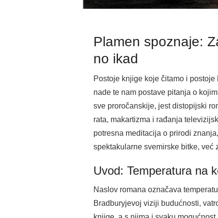
Plamen spoznaje: Za
no ikad
Postoje knjige koje čitamo i postoje
nade te nam postave pitanja o kojim
sve proročanskije, jest distopijski
rata, makartizma i rađanja televizijs
potresna meditacija o prirodi znanj
spektakularne svemirske bitke, već z
Uvod: Temperatura na ko
Naslov romana označava temperaturu n
Bradburyjevoj viziji budućnosti, vatr
knjige, a s njima i svaku mogućnost k