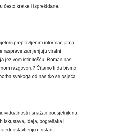
 često kratke i isprekidane,
ijetom preplavljenim informacijama,
e rasprave zamjenjuju viralni
nja jezivom istinitošću. Roman nas
arnom razgovoru? Čitamo li da bismo
e borba svakoga od nas tko se osjeća
ndividualnosti i snažan podsjetnik na
h iskustava, ideja, pogrešaka i
pojednostavljenju i instant-