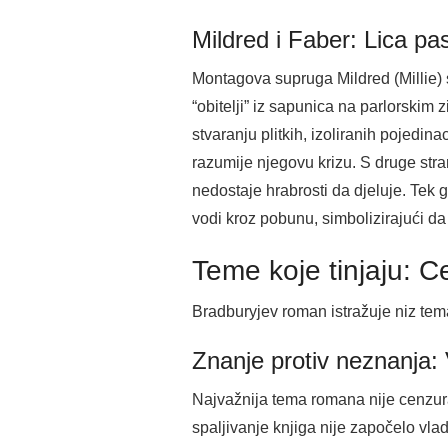
Mildred i Faber: Lica pa
Montagova supruga Mildred (Millie) s
“obitelji” iz sapunica na parlorskim
stvaranju plitkih, izoliranih pojed
razumije njegovu krizu. S druge stra
nedostaje hrabrosti da djeluje. Tek 
vodi kroz pobunu, simbolizirajući da
Teme koje tinjaju: C
Bradburyjev roman istražuje niz tema
Znanje protiv neznanja:
Najvažnija tema romana nije cenzur
spaljivanje knjiga nije započelo vla