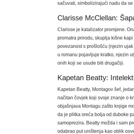
sačuvati, simbolizirajući nadu da se 
Clarisse McClellan: Šapa
Clarisse je katalizator promjene. On
promatra prirodu, skuplja kišne kapi 
povezanost s prošlošću (njezin ujak p
u romanu pojavljuje kratko, njezin 
onih koji se usude biti drugačiji.
Kapetan Beatty: Intelekt
Kapetan Beatty, Montagov šef, jedan 
načitan čovjek koji svoje znanje o kn
objašnjava Montagu zašto knjige moraj
da je plitka sreća bolja od duboke p
samoprezira. Beatty možda i sam pred
odabrao put uništenja kao oblik osvet