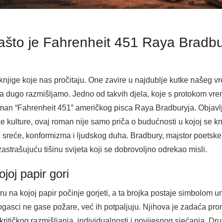
što je Fahrenheit 451 Raya Bradbur
 knjige koje nas pročitaju. One zavire u najdublje kutke našeg v
a dugo razmišljamo. Jedno od takvih djela, koje s protokom vre
 roman “Fahrenheit 451” američkog pisca Raya Bradburyja. Objav
ke kulture, ovaj roman nije samo priča o budućnosti u kojoj se kn
a, sreće, konformizma i ljudskog duha. Bradbury, majstor poetsk
astrašujuću tišinu svijeta koji se dobrovoljno odrekao misli.
joj papir gori
a kojoj papir počinje gorjeti, a ta brojka postaje simbolom uniš
ogasci ne gase požare, već ih potpaljuju. Njihova je zadaća prona
ritičkog razmišljanja, individualnosti i povijesnog sjećanja. Dru