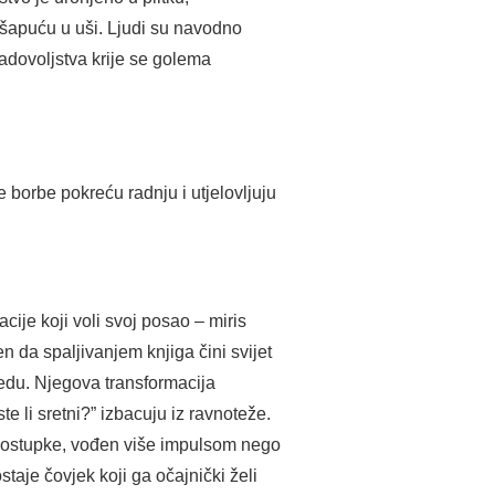
o šapuću u uši. Ljudi su navodno
zadovoljstva krije se golema
e borbe pokreću radnju i utjelovljuju
ije koji voli svoj posao – miris
 da spaljivanjem knjiga čini svijet
redu. Njegova transformacija
 li sretni?” izbacuju iz ravnoteže.
 postupke, vođen više impulsom nego
taje čovjek koji ga očajnički želi