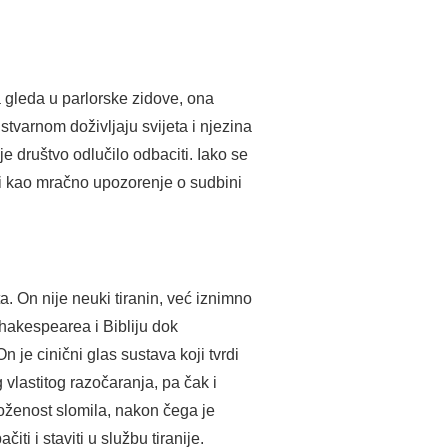
a gleda u parlorske zidove, ona
 stvarnom doživljaju svijeta i njezina
je društvo odlučilo odbaciti. Iako se
ži kao mračno upozorenje o sudbini
a. On nije neuki tiranin, već iznimno
 Shakespearea i Bibliju dok
n je cinični glas sustava koji tvrdi
vlastitog razočaranja, pa čak i
loženost slomila, nakon čega je
i i staviti u službu tiranije.