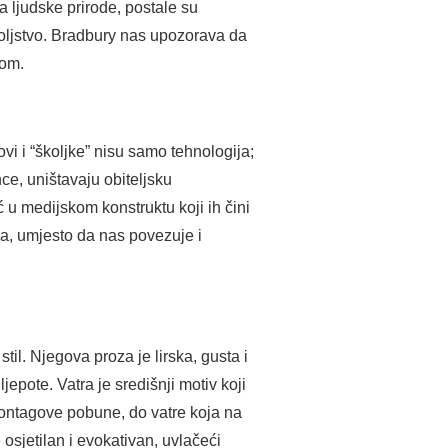
a ljudske prirode, postale su
ovoljstvo. Bradbury nas upozorava da
rom.
vi i “školjke” nisu samo tehnologija;
ce, uništavaju obiteljsku
ć u medijskom konstruktu koji ih čini
a, umjesto da nas povezuje i
il. Njegova proza je lirska, gusta i
jepote. Vatra je središnji motiv koji
Montagove pobune, do vatre koja na
 osjetilan i evokativan, uvlačeći