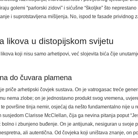
raju golemi “parlorski zidovi” i sićušne “školjke” što neprestan
nanje i suprotstavljena mišljenja. No, ispod te fasade prividnog 
 likova u distopijskom svijetu
ikova koji nisu samo arhetipovi, već slojevita bića čije unutarnj
na do čuvara plamena
 priče arhetipski čovjek sustava. On je vatrogasac treće generac
emu nema zlobe; on je jednostavno produkt svog vremena, uvjeren
d te površine tinja nemir, osjećaj da nešto fundamentalno nije u 
usjedom Clarisse McClellan, čija ga nevina pitanja poput “Jeste
ć bolno i zbunjeno buđenje. On je antijunak, nesiguran u svoje
pretna, ali autentična. Od čovjeka koji uništava znanje, on pos