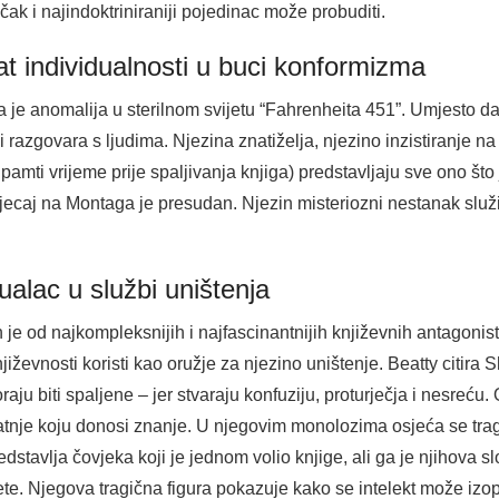
čak i najindoktriniraniji pojedinac može probuditi.
t individualnosti u buci konformizma
a je anomalija u sterilnom svijetu “Fahrenheita 451”. Umjesto d
i razgovara s ljudima. Njezina znatiželja, njezino inzistiranje na
amti vrijeme prije spaljivanja knjiga) predstavljaju sve ono što 
utjecaj na Montaga je presudan. Njezin misteriozni nestanak slu
ualac u službi uništenja
je od najkompleksnijih i najfascinantnijih književnih antagonist
jiževnosti koristi kao oružje za njezino uništenje. Beatty citira
u biti spaljene – jer stvaraju konfuziju, proturječja i nesreću. O
atnje koju donosi znanje. U njegovim monolozima osjeća se trag 
stavlja čovjeka koji je jednom volio knjige, ali ga je njihova s
e. Njegova tragična figura pokazuje kako se intelekt može izopačit