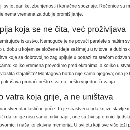
i svijet panike, zbunjenosti i konačne spoznaje. Rečenice su mu
oje nema vremena za dublje promišljanje.
ija koja se ne čita, već proživljava
nemirujuće iskustvo. Nemoguće je ne povući paralele s našim sv
o u dobu u kojem se složene ideje sažimaju u tvitove, a dubinsk
uštva koje se dobrovoljno zaglupljuje u potrazi za srećom odzva
vikama: koliko vremena provodimo pred ekranima, a koliko u stv
i vlastita stajališta? Montagova borba nije samo njegova; ona j
i pokušava pronaći nešto stvarno, nešto vrijedno čuvanja.
 vatra koja grije, a ne uništava
anstvenofantastične priče. To je strastvena oda knjizi, slavlje i
i da knjige nisu samo mrtvi papir; one su živi spremnici ljudski
ovornici i naša kolektivna memorija. U svijetu koji sve više teži 