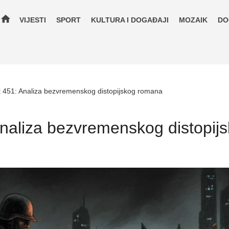
home
VIJESTI
SPORT
KULTURA I DOGAĐAJI
MOZAIK
DO
 451: Analiza bezvremenskog distopijskog romana
Analiza bezvremenskog distopij