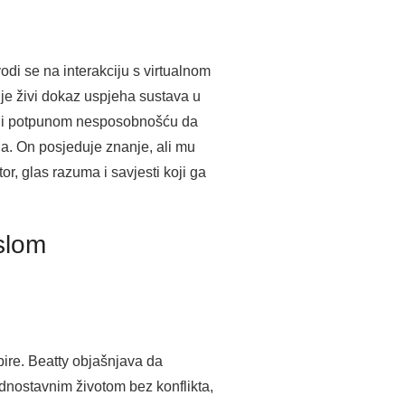
di se na interakciju s virtualnom
 je živi dokaz uspjeha sustava u
hom i potpunom nesposobnošću da
la. On posjeduje znanje, ali mu
r, glas razuma i savjesti koji ga
islom
.
ire. Beatty objašnjava da
ednostavnim životom bez konflikta,