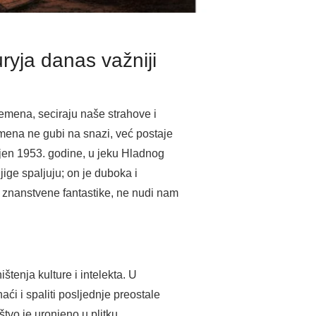
yja danas važniji
remena, seciraju naše strahove i
mena ne gubi na snazi, već postaje
ljen 1953. godine, u jeku Hladnog
jige spaljuju; on je duboka i
e znanstvene fantastike, ne nudi nam
tenja kulture i intelekta. U
ći i spaliti posljednje preostale
štvo je uronjeno u plitku,