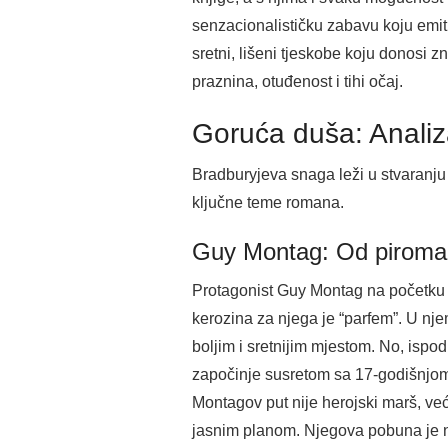
senzacionalističku zabavu koju emiti
sretni, lišeni tjeskobe koju donosi z
praznina, otuđenost i tihi očaj.
Goruća duša: Analiza
Bradburyjeva snaga leži u stvaranju l
ključne teme romana.
Guy Montag: Od piroma
Protagonist Guy Montag na početku je
kerozina za njega je “parfem”. U nj
boljim i sretnijim mjestom. No, ispo
započinje susretom sa 17-godišnjom s
Montagov put nije herojski marš, ve
jasnim planom. Njegova pobuna je nes