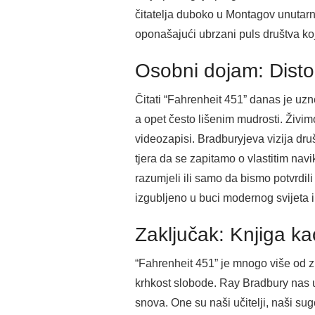
čitatelja duboko u Montagov unutarnj
oponašajući ubrzani puls društva k
Osobni dojam: Distop
Čitati “Fahrenheit 451” danas je uz
a opet često lišenim mudrosti. Živim
videozapisi. Bradburyjeva vizija dr
tjera da se zapitamo o vlastitim na
razumjeli ili samo da bismo potvrdil
izgubljeno u buci modernog svijeta 
Zaključak: Knjiga kao
“Fahrenheit 451” je mnogo više od zn
krhkost slobode. Ray Bradbury nas uč
snova. One su naši učitelji, naši sug