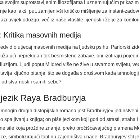
 sa svojim suprotstavljenim filozofijama i uznemirujućim prikazim
je kao lakši put, zamijenivši kritičko mišljenje za instant-zad
lazi uvijek odozgo, već iz naše vlastite lijenosti i želje za komfo
: Kritika masovnih medija
edvidio utjecaj masovnih medija na ljudsku psihu. Parlorski zido
Pružajući neprekidan tok besmislene zabave, oni izoliraju pojedin
luzijom. Ljudi poput Mildred više ne žive u stvarnom svijetu, ve
vlja ključno pitanje: što se događa s društvom kada tehnologij
g od stvarnosti i samih sebe?
ki jezik Raya Bradburyja
mnogih drugih distopijskih romana jest Bradburyjev jedinstveni st
paljivanju knjiga; on piše jezikom koji gori od strasti, straha i l
vne sile koja proždire znanje, preko pročišćavajućeg plamena 
ce, simbolizirajući toplinu zajedništva i nade. Bradburyjev stil je