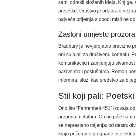
sami odrekli složenih ideja. Knjige,
preteške. Društvo je odabralo neznan
najveća prijetnja slobodi misli ne do
Zasloni umjesto prozora
Bradbury je nevjerojatno precizno pr
oni su alati za društvenu kontrolu. 
komunikaciju i zamjenjuju stvarnost i
pasivnima i poslušnima. Roman posta
informira, služi kao sredstvo za bije
Stil koji pali: Poets
Ono što “Fahrenheit 451” izdvaja od 
prepuna metafora. On ne piše samo o s
se neprestano mijenja: od destrukti
kraju priče grije prognane intelektual