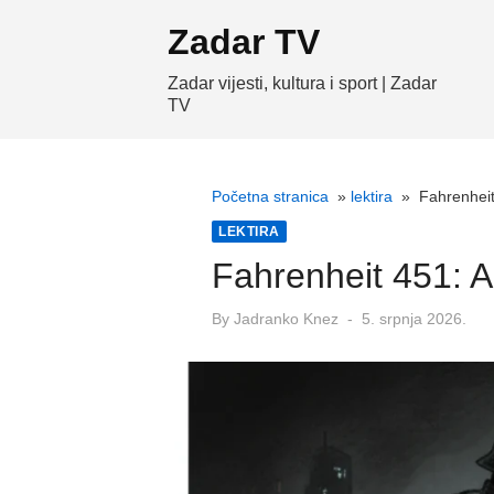
Skip
Zadar TV
to
content
Zadar vijesti, kultura i sport | Zadar
TV
Početna stranica
»
lektira
»
Fahrenheit
LEKTIRA
Fahrenheit 451: 
Posted
By
Jadranko Knez
5. srpnja 2026.
on