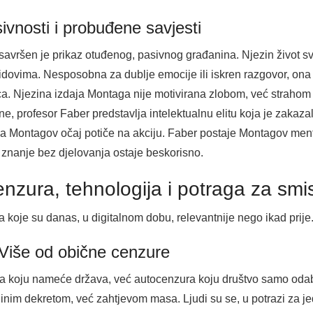
sivnosti i probuđene savjesti
avršen je prikaz otuđenog, pasivnog građanina. Njezin život svo
 zidovima. Nesposobna za dublje emocije ili iskren razgovor, ona
inaca. Njezina izdaja Montaga nije motivirana zlobom, već stra
ne, profesor Faber predstavlja intelektualnu elitu koja je zakaza
ga Montagov očaj potiče na akciju. Faber postaje Montagov mento
 znanje bez djelovanja ostaje beskorisno.
enzura, tehnologija i potraga za sm
 koje su danas, u digitalnom dobu, relevantnije nego ikad prije
 Više od obične cenzure
a koju nameće država, već autocenzura koju društvo samo odab
dinim dekretom, već zahtjevom masa. Ljudi su se, u potrazi za j