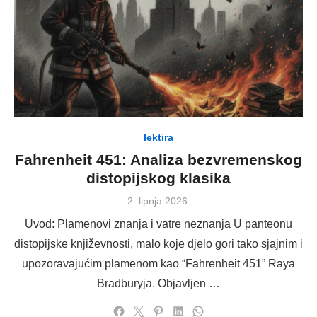
lektira
Fahrenheit 451: Analiza bezvremenskog
distopijskog klasika
Posted
2. lipnja 2026.
on
Uvod: Plamenovi znanja i vatre neznanja U panteonu
distopijske književnosti, malo koje djelo gori tako sjajnim i
upozoravajućim plamenom kao “Fahrenheit 451” Raya
Bradburyja. Objavljen …