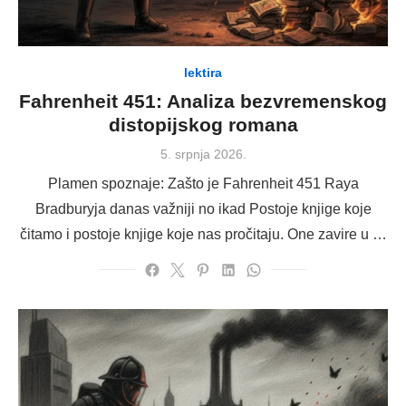
lektira
Fahrenheit 451: Analiza bezvremenskog
distopijskog romana
Posted
5. srpnja 2026.
on
Plamen spoznaje: Zašto je Fahrenheit 451 Raya
Bradburyja danas važniji no ikad Postoje knjige koje
čitamo i postoje knjige koje nas pročitaju. One zavire u …