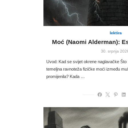
lektira
Moć (Naomi Alderman): Ese
Posted
30. srpnja 202
on
Uvod: Kad se svijet okrene naglavačke Što b
temeljna ravnoteža fizičke moći između mu
promijenila? Kada …