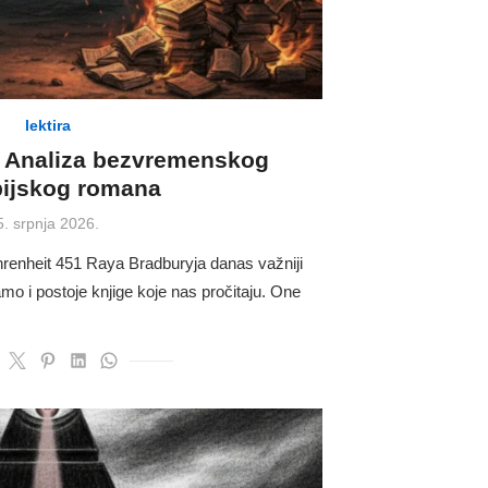
lektira
: Analiza bezvremenskog
pijskog romana
Posted
5. srpnja 2026.
on
renheit 451 Raya Bradburyja danas važniji
amo i postoje knjige koje nas pročitaju. One