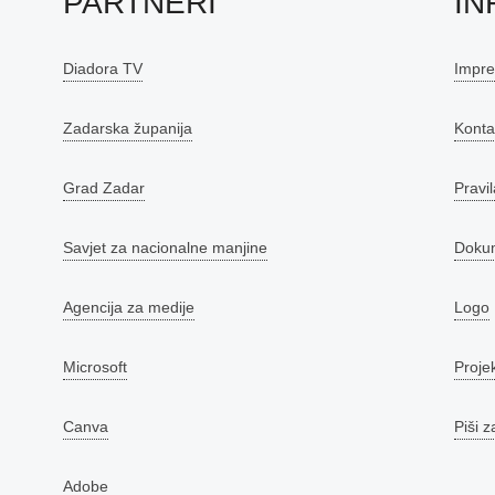
PARTNERI
IN
Diadora TV
Impr
Zadarska županija
Konta
Grad Zadar
Pravil
Savjet za nacionalne manjine
Doku
Agencija za medije
Logo
Microsoft
Proje
Canva
Piši z
Adobe