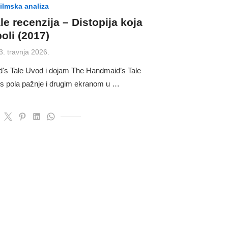
ilmska analiza
e recenzija – Distopija koja
boli (2017)
osted
3. travnja 2026.
n
d's Tale Uvod i dojam The Handmaid’s Tale
t, s pola pažnje i drugim ekranom u …