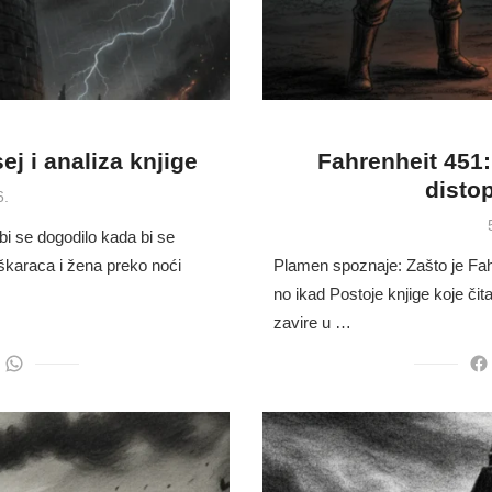
j i analiza knjige
Fahrenheit 451
disto
6.
i se dogodilo kada bi se
škaraca i žena preko noći
Plamen spoznaje: Zašto je Fah
no ikad Postoje knjige koje čit
zavire u …