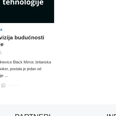
za
 vizija budućnosti
je
5.
dnevice Black Mirror, britanska
ooker, postala je jedan od
žuje …