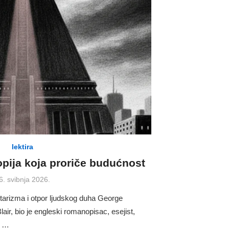
lektira
topija koja proriče budućnost
osted
6. svibnja 2026.
n
litarizma i otpor ljudskog duha George
lair, bio je engleski romanopisac, esejist,
a …