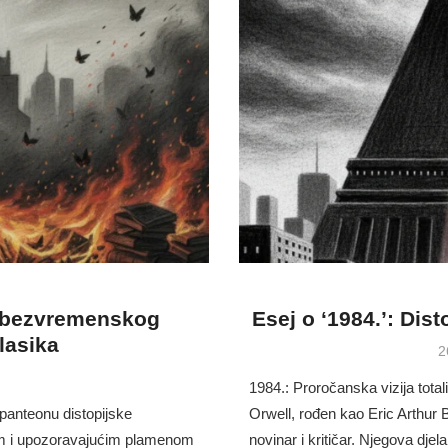
a bezvremenskog
Esej o ‘1984.’: Dis
lasika
P
2
o
.
1984.: Proročanska vizija tota
panteonu distopijske
Orwell, rođen kao Eric Arthur B
jnim i upozoravajućim plamenom
novinar i kritičar. Njegova djel