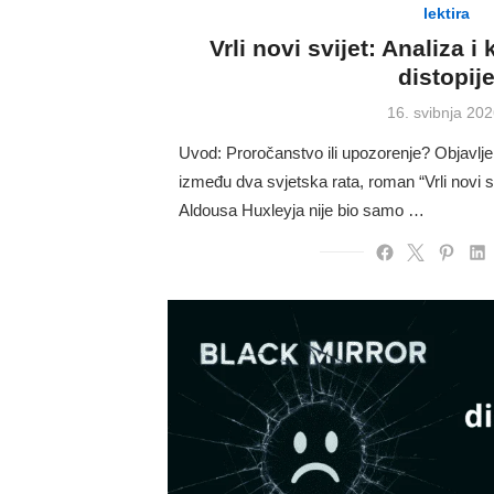
lektira
Vrli novi svijet: Analiza i
distopij
Posted
16. svibnja 202
on
Uvod: Proročanstvo ili upozorenje? Objavlj
između dva svjetska rata, roman “Vrli novi 
Aldousa Huxleyja nije bio samo …