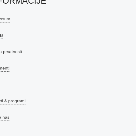
FORMACIJE
essum
kt
a prvatnosti
menti
kti & programi
a nas