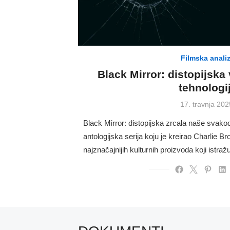
Filmska anali
Black Mirror: distopijska
tehnologi
Posted
17. travnja 202
on
Black Mirror: distopijska zrcala naše svako
antologijska serija koju je kreirao Charlie Br
najznačajnijih kulturnih proizvoda koji istra