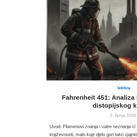
lektira
Fahrenheit 451: Analiz
distopijskog k
Posted
2. lipnja 2026
on
Uvod: Plamenovi znanja i vatre neznanja U 
književnosti, malo koje djelo gori tako sja