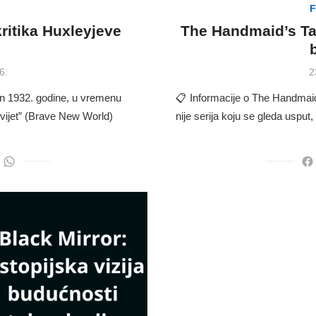
F
 kritika Huxleyjeve
The Handmaid’s Tal
e
P
6.
2
o
en 1932. godine, u vremenu
📋 Informacije o The Handmai
svijet” (Brave New World)
nije serija koju se gleda uspu