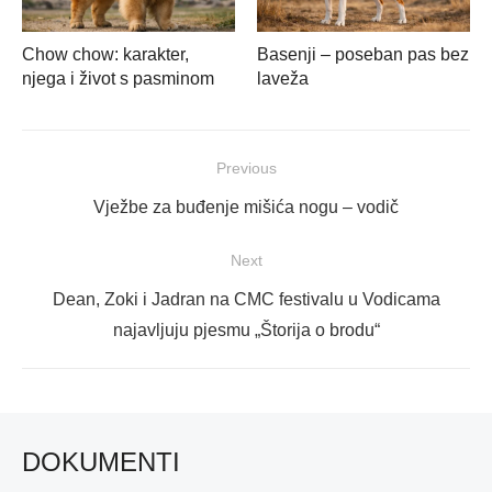
Chow chow: karakter,
Basenji – poseban pas bez
njega i život s pasminom
laveža
Navigacija
Previous
objava
Previous
Vježbe za buđenje mišića nogu – vodič
post:
Next
Next
Dean, Zoki i Jadran na CMC festivalu u Vodicama
post:
najavljuju pjesmu „Štorija o brodu“
DOKUMENTI