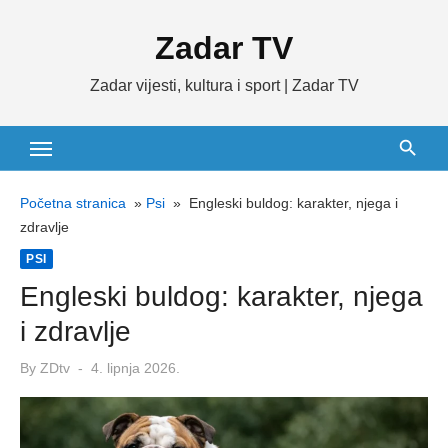
Skip
Zadar TV
to
content
Zadar vijesti, kultura i sport | Zadar TV
Početna stranica
»
Psi
»
Engleski buldog: karakter, njega i
zdravlje
PSI
Engleski buldog: karakter, njega
i zdravlje
Posted
By
ZDtv
4. lipnja 2026.
on