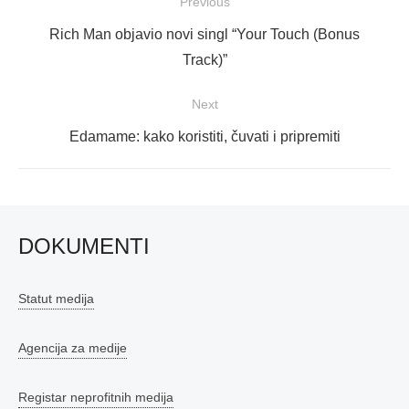
Navigacija
Previous
objava
Previous
Rich Man objavio novi singl “Your Touch (Bonus
post:
Track)”
Next
Next
Edamame: kako koristiti, čuvati i pripremiti
post:
DOKUMENTI
Statut medija
Agencija za medije
Registar neprofitnih medija