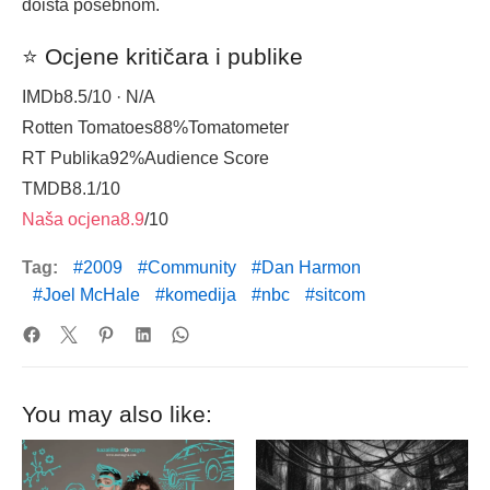
doista posebnom.
⭐ Ocjene kritičara i publike
IMDb
8.5
/10 · N/A
Rotten Tomatoes
88%
Tomatometer
RT Publika
92%
Audience Score
TMDB
8.1
/10
Naša ocjena
8.9
/10
Tag:
2009
Community
Dan Harmon
Joel McHale
komedija
nbc
sitcom
You may also like: