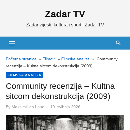
Skip
Zadar TV
to
content
Zadar vijesti, kultura i sport | Zadar TV
Početna stranica
»
Filmovi
»
Filmska analiza
»
Community
recenzija – Kultna sitcom dekonstrukcija (2009)
FILMSKA ANALIZA
Community recenzija – Kultna
sitcom dekonstrukcija (2009)
Posted
By
Maksimilijan Lauc
19. svibnja 2026.
on