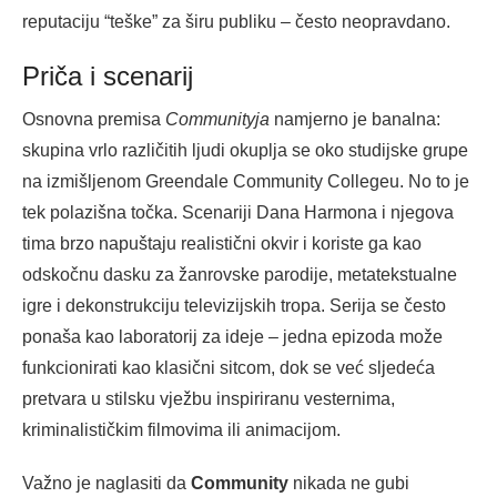
reputaciju “teške” za širu publiku – često neopravdano.
Priča i scenarij
Osnovna premisa
Communityja
namjerno je banalna:
skupina vrlo različitih ljudi okuplja se oko studijske grupe
na izmišljenom Greendale Community Collegeu. No to je
tek polazišna točka. Scenariji Dana Harmona i njegova
tima brzo napuštaju realistični okvir i koriste ga kao
odskočnu dasku za žanrovske parodije, metatekstualne
igre i dekonstrukciju televizijskih tropa. Serija se često
ponaša kao laboratorij za ideje – jedna epizoda može
funkcionirati kao klasični sitcom, dok se već sljedeća
pretvara u stilsku vježbu inspiriranu vesternima,
kriminalističkim filmovima ili animacijom.
Važno je naglasiti da
Community
nikada ne gubi