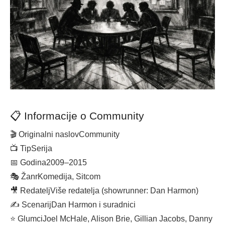
📋 Informacije o Community
🎬 Originalni naslov
Community
📺 Tip
Serija
📅 Godina
2009–2015
🎭 Žanr
Komedija, Sitcom
🎥 Redatelj
Više redatelja (showrunner: Dan Harmon)
✍️ Scenarij
Dan Harmon i suradnici
⭐ Glumci
Joel McHale, Alison Brie, Gillian Jacobs, Danny