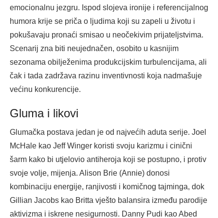
emocionalnu jezgru. Ispod slojeva ironije i referencijalnog
humora krije se priča o ljudima koji su zapeli u životu i
pokušavaju pronaći smisao u neočekivim prijateljstvima.
Scenarij zna biti neujednačen, osobito u kasnijim
sezonama obilježenima produkcijskim turbulencijama, ali
čak i tada zadržava razinu inventivnosti koja nadmašuje
većinu konkurencije.
Gluma i likovi
Glumačka postava jedan je od najvećih aduta serije. Joel
McHale kao Jeff Winger koristi svoju karizmu i cinični
šarm kako bi utjelovio antiheroja koji se postupno, i protiv
svoje volje, mijenja. Alison Brie (Annie) donosi
kombinaciju energije, ranjivosti i komičnog tajminga, dok
Gillian Jacobs kao Britta vješto balansira između parodije
aktivizma i iskrene nesigurnosti. Danny Pudi kao Abed