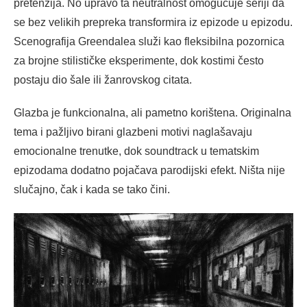
pretenzija. No upravo ta neutralnost omogućuje seriji da
se bez velikih prepreka transformira iz epizode u epizodu.
Scenografija Greendalea služi kao fleksibilna pozornica
za brojne stilističke eksperimente, dok kostimi često
postaju dio šale ili žanrovskog citata.
Glazba je funkcionalna, ali pametno korištena. Originalna
tema i pažljivo birani glazbeni motivi naglašavaju
emocionalne trenutke, dok soundtrack u tematskim
epizodama dodatno pojačava parodijski efekt. Ništa nije
slučajno, čak i kada se tako čini.