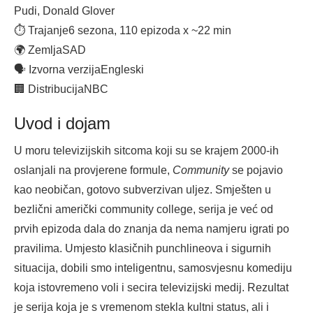
Pudi, Donald Glover
⏱ Trajanje
6 sezona, 110 epizoda x ~22 min
🌍 Zemlja
SAD
🗣 Izvorna verzija
Engleski
🏢 Distribucija
NBC
Uvod i dojam
U moru televizijskih sitcoma koji su se krajem 2000-ih
oslanjali na provjerene formule,
Community
se pojavio
kao neobičan, gotovo subverzivan uljez. Smješten u
bezlični američki community college, serija je već od
prvih epizoda dala do znanja da nema namjeru igrati po
pravilima. Umjesto klasičnih punchlineova i sigurnih
situacija, dobili smo inteligentnu, samosvjesnu komediju
koja istovremeno voli i secira televizijski medij. Rezultat
je serija koja je s vremenom stekla kultni status, ali i