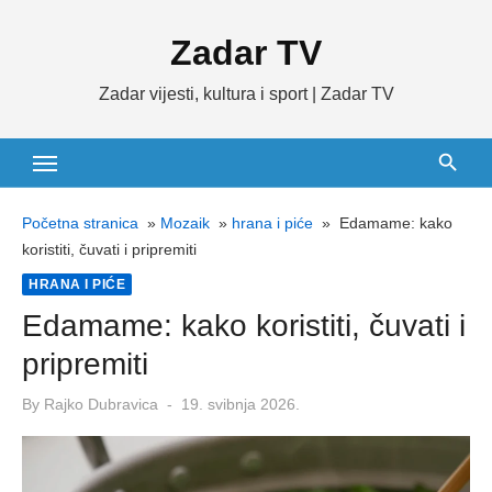
Skip
Zadar TV
to
content
Zadar vijesti, kultura i sport | Zadar TV
Početna stranica
»
Mozaik
»
hrana i piće
»
Edamame: kako
koristiti, čuvati i pripremiti
HRANA I PIĆE
Edamame: kako koristiti, čuvati i
pripremiti
Posted
By
Rajko Dubravica
19. svibnja 2026.
on