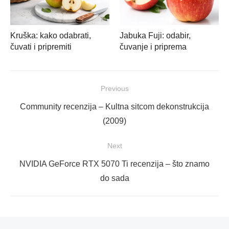
Kruška: kako odabrati,
Jabuka Fuji: odabir,
čuvati i pripremiti
čuvanje i priprema
Navigacija
Previous
objava
Previous
Community recenzija – Kultna sitcom dekonstrukcija
post:
(2009)
Next
Next
NVIDIA GeForce RTX 5070 Ti recenzija – što znamo
post:
do sada