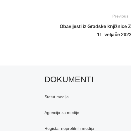
Navigacija
Previous
objava
Previous
Obavijesti iz Gradske knjižnice 
post:
11. veljače 2023
DOKUMENTI
Statut medija
Agencija za medije
Registar neprofitnih medija