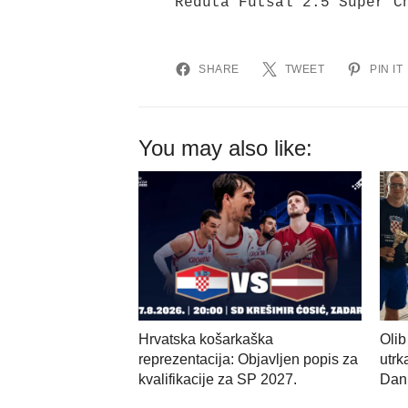
Reduta Futsal 2:5 Super C
SHARE
TWEET
PIN IT
You may also like:
Hrvatska košarkaška
Olib
reprezentacija: Objavljen popis za
utrk
kvalifikacije za SP 2027.
Dani