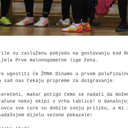
rile su zasluženu pobjedu na gostovanju kod Re
jela Prve malonogometne lige žena.

re ugostiti će ŽMNK Dinamo u prvom polufinalno
a sad nas čekaju pripreme za doigravanje.

terećeni, makar potigo ćemo se nadati da možem
račune nekoj ekipi s vrha tablice! U današnjoj
lovcu sve cure su dobile svoju priliku, a mi i
adašnjem dijelu sezone pokazale!
