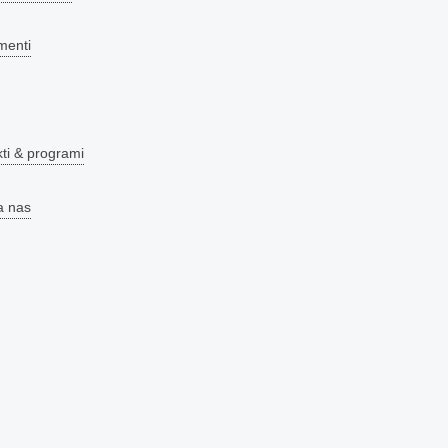
menti
kti & programi
a nas