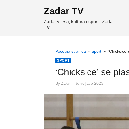
Skip
Zadar TV
to
content
Zadar vijesti, kultura i sport | Zadar
TV
Početna stranica
»
Sport
»
‘Chicksice’
SPORT
‘Chicksice’ se pla
Posted
By
ZDtv
5. veljače 2023.
on