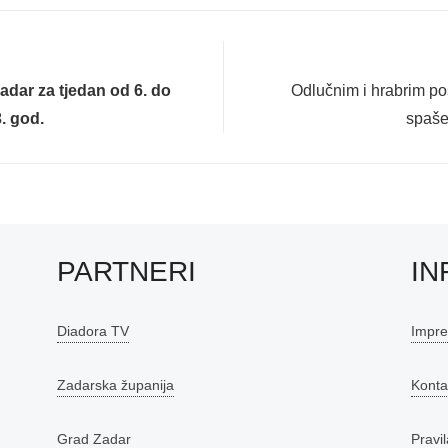
Next
Zadar za tjedan od 6. do
Odlučnim i hrabrim po
post:
. god.
spašen
PARTNERI
IN
Diadora TV
Impr
Zadarska županija
Konta
Grad Zadar
Pravil