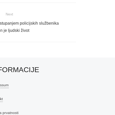
Next
stupanjem policijskih službenika
 je ljudski život
FORMACIJE
essum
kt
a prvatnosti