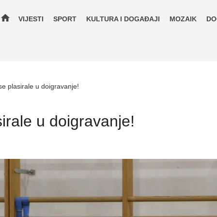
home
VIJESTI
SPORT
KULTURA I DOGAĐAJI
MOZAIK
DO
 se plasirale u doigravanje!
sirale u doigravanje!