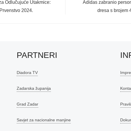
Next
a Odlučujuće Utakmice:
Adidas zabranio perso
post:
 Prvenstvo 2024.
dresa s brojem 
PARTNERI
IN
Diadora TV
Impr
Zadarska županija
Konta
Grad Zadar
Pravil
Savjet za nacionalne manjine
Doku