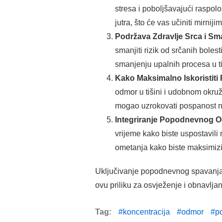
stresa i poboljšavajući raspol
jutra, što će vas učiniti mirnijim
Podržava Zdravlje Srca i Sma
smanjiti rizik od srčanih bole
smanjenju upalnih procesa u tij
Kako Maksimalno Iskoristit
odmor u tišini i udobnom okruž
mogao uzrokovati pospanost 
Integriranje Popodnevnog 
vrijeme kako biste uspostavili 
ometanja kako biste maksimizir
Uključivanje popodnevnog spavanja u
ovu priliku za osvježenje i obnavljan
Tag:
koncentracija
odmor
p