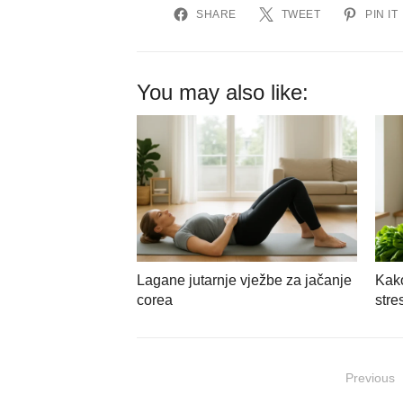
SHARE
TWEET
PIN IT
You may also like:
Lagane jutarnje vježbe za jačanje
Kako
corea
stre
Navigacija
Previous