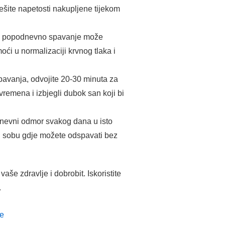
ešite napetosti nakupljene tijekom
ito popodnevno spavanje može
ći u normalizaciji krvnog tlaka i
avanja, odvojite 20-30 minuta za
remena i izbjegli dubok san koji bi
odnevni odmor svakog dana u isto
mnu sobu gdje možete odspavati bez
e zdravlje i dobrobit. Iskoristite
.
je