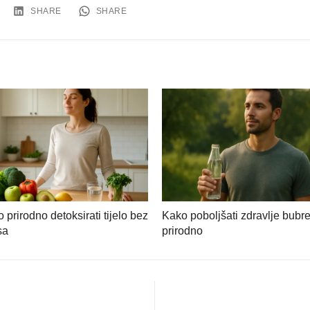
SHARE
SHARE
 prirodno detoksirati tijelo bez
Kako poboljšati zdravlje bubr
sa
prirodno