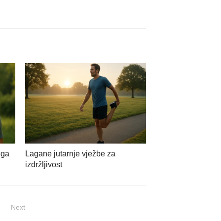
ega
Lagane jutarnje vježbe za
izdržljivost
Next