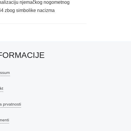
nalizaciju njemačkog nogometnog
44 zbog simbolike nacizma
FORMACIJE
essum
kt
a prvatnosti
menti