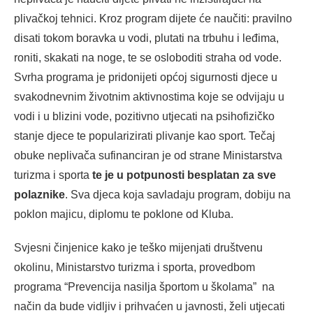
plivačkoj tehnici. Kroz program dijete će naučiti: pravilno
disati tokom boravka u vodi, plutati na trbuhu i leđima,
roniti, skakati na noge, te se osloboditi straha od vode.
Svrha programa je pridonijeti općoj sigurnosti djece u
svakodnevnim životnim aktivnostima koje se odvijaju u
vodi i u blizini vode, pozitivno utjecati na psihofizičko
stanje djece te popularizirati plivanje kao sport. Tečaj
obuke neplivača sufinanciran je od strane Ministarstva
turizma i sporta
te je u potpunosti besplatan za sve
polaznike
. Sva djeca koja savladaju program, dobiju na
poklon majicu, diplomu te poklone od Kluba.
Svjesni činjenice kako je teško mijenjati društvenu
okolinu, Ministarstvo turizma i sporta, provedbom
programa “Prevencija nasilja športom u školama” na
način da bude vidljiv i prihvaćen u javnosti, želi utjecati