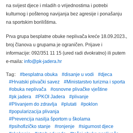
na svijest djece i mladih o vrijednostima i potrebi
kulturnog i poštenog navijanja bez agresije i ponašanju
na sportskim borilištima.
Prva grupa besplatne obuke neplivača kreće 18.09.2023.,
broj članova u grupama je ograničen. Prijave i
informacije: 092/351 11 15 (ured radi dvokratno) ili putem
e-maila:
info@pk-jadera.hr
Tag:
besplatna obuka
disanje u vodi
djeca
Hrvatski plivački savez
Ministarstvo turizma i sporta
obuka neplivača
osnovne plivačke vještine
pk jadera
PKOI Jadera
plivanje
Plivanjem do zdravlja
plutati
poklon
popularizacija plivanja
Prevencija nasilja športom u školama
psihofizičko stanje
ronjenje
sigurnost djece