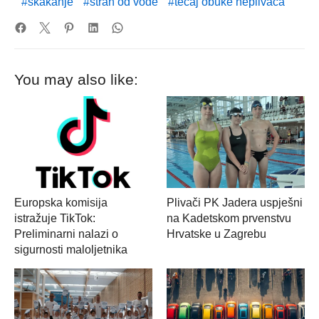
skakanje
strah od vode
tečaj obuke neplivača
You may also like:
Europska komisija
Plivači PK Jadera uspješni
istražuje TikTok:
na Kadetskom prvenstvu
Preliminarni nalazi o
Hrvatske u Zagrebu
sigurnosti maloljetnika