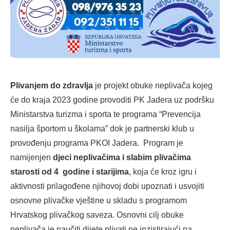
Plivanjem do zdravlja
je projekt obuke neplivača kojeg
će do kraja 2023 godine provoditi PK Jadera uz podršku
Ministarstva turizma i sporta te programa “Prevencija
nasilja športom u školama” dok je partnerski klub u
provođenju programa PKOI Jadera. Program je
namijenjen
djeci neplivačima i slabim plivačima
starosti od 4 godine i starijima
, koja će kroz igru i
aktivnosti prilagođene njihovoj dobi upoznati i usvojiti
osnovne plivačke vještine u skladu s programom
Hrvatskog plivačkog saveza. Osnovni cilj obuke
neplivača je naučiti dijete plivati ne inzistirajući na