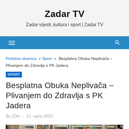
Skip
Zadar TV
to
content
Zadar vijesti, kultura i sport | Zadar TV
Početna stranica
»
Sport
»
Besplatna Obuka Neplivača –
Plivanjem do Zdravlja s PK Jadera
SPORT
Besplatna Obuka Neplivača –
Plivanjem do Zdravlja s PK
Jadera
Posted
By
ZDtv
13. rujna 2023.
on