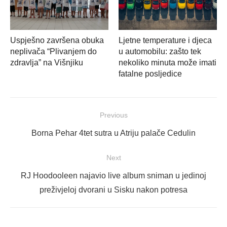
Uspješno završena obuka
Ljetne temperature i djeca
neplivača “Plivanjem do
u automobilu: zašto tek
zdravlja” na Višnjiku
nekoliko minuta može imati
fatalne posljedice
Navigacija
Previous
objava
Previous
Borna Pehar 4tet sutra u Atriju palače Cedulin
post:
Next
Next
RJ Hoodooleen najavio live album sniman u jedinoj
post:
preživjeloj dvorani u Sisku nakon potresa