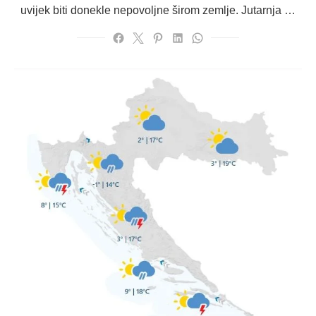
uvijek biti donekle nepovoljne širom zemlje. Jutarnja …