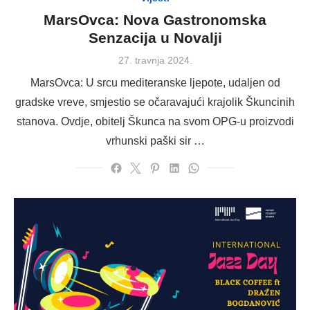
MarsOvca: Nova Gastronomska
Senzacija u Novalji
Posted
27. travnja 2024.
on
MarsOvca: U srcu mediteranske ljepote, udaljen od
gradske vreve, smjestio se očaravajući krajolik Škuncinih
stanova. Ovdje, obitelj Škunca na svom OPG-u proizvodi
vrhunski paški sir …