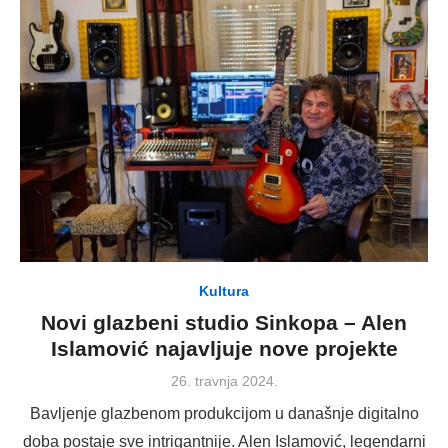
Kultura
Novi glazbeni studio Sinkopa – Alen
Islamović najavljuje nove projekte
Posted
26. travnja 2024.
on
Bavljenje glazbenom produkcijom u današnje digitalno
doba postaje sve intrigantnije. Alen Islamović, legendarni