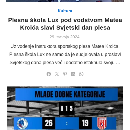
Kultura
Plesna škola Lux pod vodstvom Matea
Krcića slavi Svjetski dan plesa
Posted
29. travnja 2024.
on
Uz vođenje instruktora sportskog plesa Matea Krcića,
Plesna škola Lux ne samo da je sudjelovala u proslavi
Svjetskog dana plesa već i dodatno istaknula svoju …