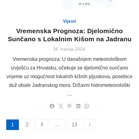
Vijesti
Vremenska Prognoza: Djelomično
Sunčano s Lokalnim Kišom na Jadranu
Posted
26. travnja 2024.
on
Vremenska prognoza: U današnjem meteorološkom
izvješću za Hrvatsku, očekuje se djelomično sunčano
vrijeme uz mogućnost lokalnih kišnih pljuskova, posebice
duž obale Jadranskog mora. Državni hidrometeorološki
…
Brojevi
1
2
3
…
13
‹
stranica