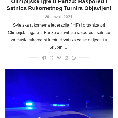
Olimpijske Igre u Parizu: Raspored i
Satnica Rukometnog Turnira Objavljen!
Posted
29. travnja 2024.
on
Svjetska rukometna federacija (IHF) i organizatori
Olimpijskih igara u Parizu objavili su raspored i satnicu
za muški rukometni turnir. Hrvatska će se natjecati u
Skupini …