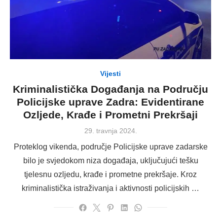
Vijesti
Kriminalistička Događanja na Području
Policijske uprave Zadra: Evidentirane
Ozljede, Krađe i Prometni Prekršaji
Posted
29. travnja 2024.
on
Proteklog vikenda, područje Policijske uprave zadarske
bilo je svjedokom niza događaja, uključujući tešku
tjelesnu ozljedu, krađe i prometne prekršaje. Kroz
kriminalistička istraživanja i aktivnosti policijskih …