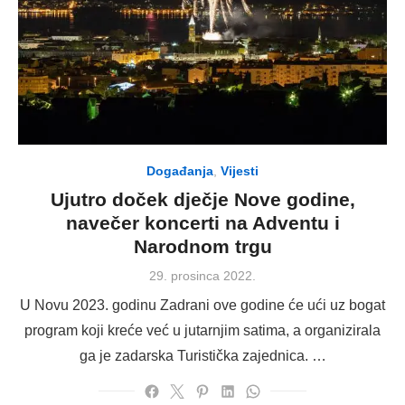
Događanja
,
Vijesti
Ujutro doček dječje Nove godine,
navečer koncerti na Adventu i
Narodnom trgu
Posted
29. prosinca 2022.
on
U Novu 2023. godinu Zadrani ove godine će ući uz bogat
program koji kreće već u jutarnjim satima, a organizirala
ga je zadarska Turistička zajednica. …