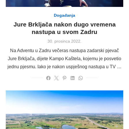
Događanja
Jure Brkljača nakon dugo vremena
nastupa u svom Zadru
Posted
30. prosinca 2022.
on
Na Adventu u Zadru večeras nastupa zadarski pjevač
Jure Brkljača, dijete Kampo Kaštela, kojemu je posvetio
jednu pjesmu. Iako je nakon uspješnog nastupa u TV …