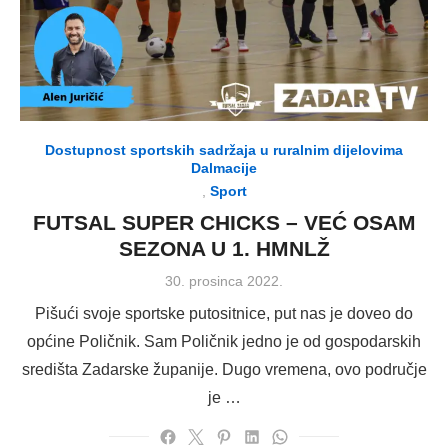
Dostupnost sportskih sadržaja u ruralnim dijelovima
Dalmacije
,
Sport
FUTSAL SUPER CHICKS – VEĆ OSAM
SEZONA U 1. HMNLŽ
Posted
30. prosinca 2022.
on
Pišući svoje sportske putositnice, put nas je doveo do
općine Poličnik. Sam Poličnik jedno je od gospodarskih
središta Zadarske županije. Dugo vremena, ovo područje
je …