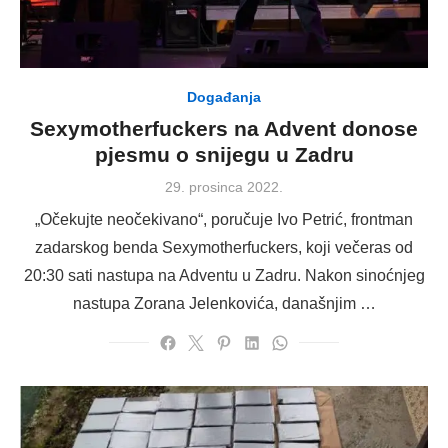
Događanja
Sexymotherfuckers na Advent donose
pjesmu o snijegu u Zadru
Posted
29. prosinca 2022.
on
„Očekujte neočekivano“, poručuje Ivo Petrić, frontman
zadarskog benda Sexymotherfuckers, koji večeras od
20:30 sati nastupa na Adventu u Zadru. Nakon sinoćnjeg
nastupa Zorana Jelenkovića, današnjim …