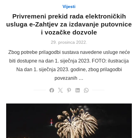
Vijesti
Privremeni prekid rada elektroničkih
usluga e-Zahtjev za izdavanje putovnice
i vozačke dozvole
Posted
29. prosinca 2022.
on
Zbog potrebe prilagodbi sustava navedene usluge neće
biti dostupne na dan 1. siječnja 2023. FOTO: ilustracija
Na dan 1. siječnja 2023. godine, zbog prilagodbi
povezanih …