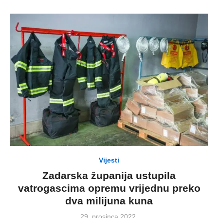
Vijesti
Zadarska županija ustupila
vatrogascima opremu vrijednu preko
dva milijuna kuna
Posted
29. prosinca 2022.