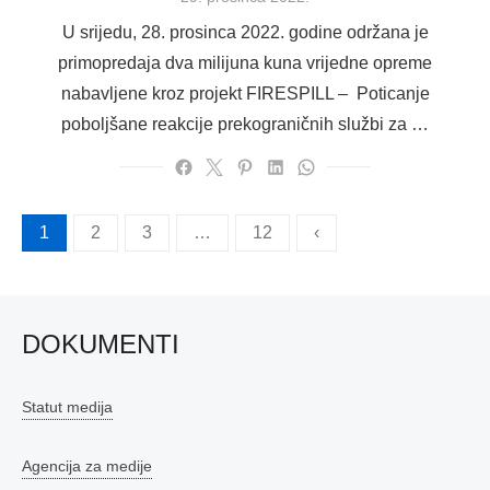
on
U srijedu, 28. prosinca 2022. godine održana je
primopredaja dva milijuna kuna vrijedne opreme
nabavljene kroz projekt FIRESPILL – Poticanje
poboljšane reakcije prekograničnih službi za …
Brojevi
1
2
3
…
12
‹
stranica
objava
DOKUMENTI
Statut medija
Agencija za medije