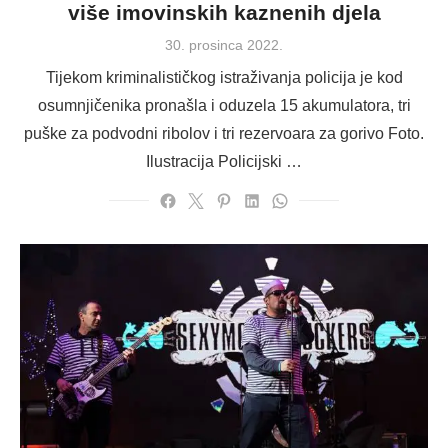
više imovinskih kaznenih djela
Posted
30. prosinca 2022.
on
Tijekom kriminalističkog istraživanja policija je kod
osumnjičenika pronašla i oduzela 15 akumulatora, tri
puške za podvodni ribolov i tri rezervoara za gorivo Foto.
Ilustracija Policijski …