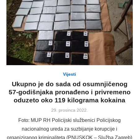
Vijesti
Ukupno je do sada od osumnjičenog
57-godišnjaka pronađeno i privremeno
oduzeto oko 119 kilograma kokaina
Posted
29. prosinca 2022.
on
Foto: MUP RH Policijski službenici Policijskog
nacionalnog ureda za suzbijanje korupcije i
organiziranog kriminaliteta (PNUSKOK – Služba Zagreb)