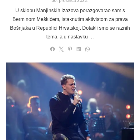
Posted
30. prosinca 2022.
on
U sklopu Manjinskih izazova porazgovarao sam s
Berminom Meškićem, istaknutim aktivistom za prava
Bošnjaka u Republici Hrvatskoj. Dotakli smo se raznih
tema, a u nastavku …