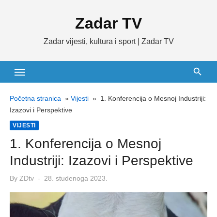
Skip
Zadar TV
to
content
Zadar vijesti, kultura i sport | Zadar TV
Početna stranica
»
Vijesti
»
1. Konferencija o Mesnoj Industriji:
Izazovi i Perspektive
VIJESTI
1. Konferencija o Mesnoj
Industriji: Izazovi i Perspektive
Posted
By
ZDtv
28. studenoga 2023.
on