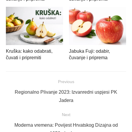
Kruška: kako odabrati,
Jabuka Fuji: odabir,
čuvati i pripremiti
čuvanje i priprema
Navigacija
Previous
objava
Previous
Regionalno Plivanje 2023: Izvanredni uspjesi PK
post:
Jadera
Next
Next
Moderna vremena: Povijest Hrvatskog Dizajna od