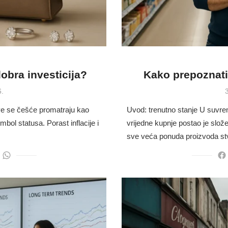
obra investicija?
Kako prepoznati
6.
ve se češće promatraju kao
Uvod: trenutno stanje U suv
imbol statusa. Porast inflacije i
vrijedne kupnje postao je složeni
sve veća ponuda proizvoda st