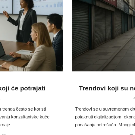
oji će potrajati
Trendovi koji su ne
.
renda često se koristi
Trendovi se u suvremenom druš
živanju konzultantske kuće
potaknuti digitalizacijom, ek
iznaje …
ponašanju potrošača. Mnogi ob