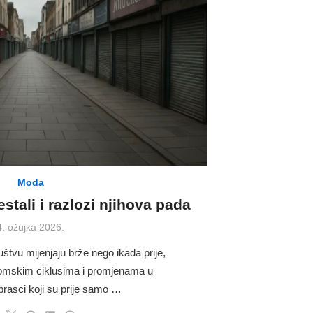
Moda
stali i razlozi njihova pada
Posted
4. ožujka 2026.
on
tvu mijenjaju brže nego ikada prije,
onomskim ciklusima i promjenama u
rasci koji su prije samo …