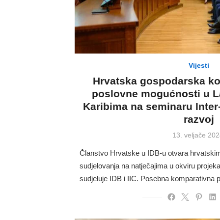
Vijesti
Hrvatska gospodarska ko
poslovne mogućnosti u La
Karibima na seminaru Inter
razvoj
Posted
13. veljače 202
on
Članstvo Hrvatske u IDB-u otvara hrvatsk
sudjelovanja na natječajima u okviru projeka
sudjeluje IDB i IIC. Posebna komparativna 