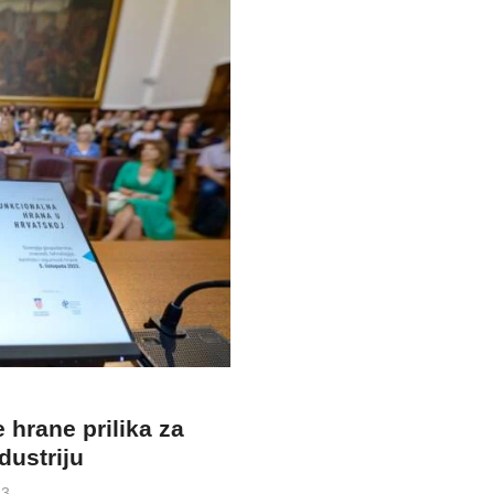
 hrane prilika za
ustriju
23.