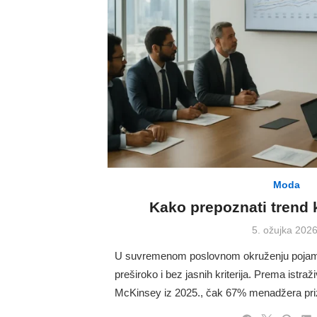
Moda
Kako prepoznati trend k
Posted
5. ožujka 2026
on
U suvremenom poslovnom okruženju pojam t
preširoko i bez jasnih kriterija. Prema istra
McKinsey iz 2025., čak 67% menadžera pr