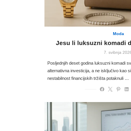
Moda
Jesu li luksuzni komadi d
Posted
7. svibnja 202
on
Posljednjih deset godina luksuzni komadi s
alternativna investicija, a ne isključivo kao s
nestabilnost financijskih tržišta potaknuli …