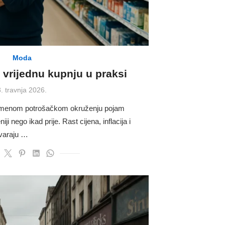
Moda
 vrijednu kupnju u praksi
Posted
3. travnja 2026.
on
remenom potrošačkom okruženju pojam
ji nego ikad prije. Rast cijena, inflacija i
varaju …