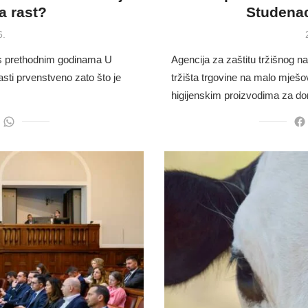
na rast?
Studenac
6.
 s prethodnim godinama U
Agencija za zaštitu tržišnog na
asti prvenstveno zato što je
tržišta trgovine na malo mješ
higijenskim proizvodima za d