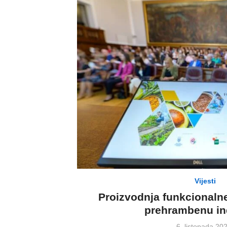
Vijesti
Proizvodnja funkcionalne
prehrambenu ind
Posted
6. listopada 20