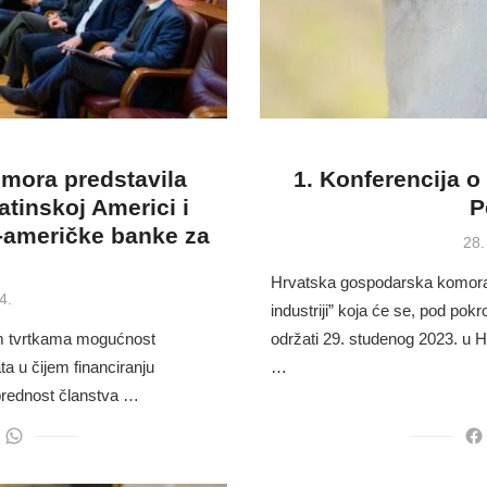
mora predstavila
1. Konferencija o 
tinskoj Americi i
P
-američke banke za
Pos
28.
on
Hrvatska gospodarska komora 
4.
industriji” koja će se, pod pokr
im tvrtkama mogućnost
održati 29. studenog 2023. u 
ta u čijem financiranju
…
prednost članstva …