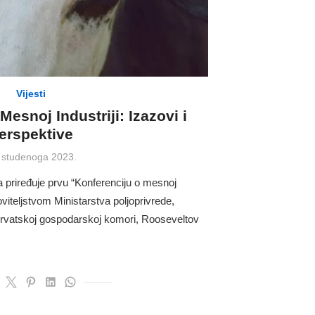
Vijesti
Mesnoj Industriji: Izazovi i
erspektive
ted
 studenoga 2023.
priređuje prvu “Konferenciju o mesnoj
oviteljstvom Ministarstva poljoprivrede,
Hrvatskoj gospodarskoj komori, Rooseveltov