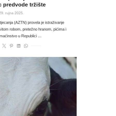
 predvode tržište
Posted
29. rujna 2025.
on
tjecanja (AZTN) provela je istraživanje
ovitom robom, pretežno hranom, pićima i
omaćinstvo u Republici …