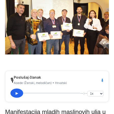
Poslušaj članak
🎙️
⬇️
Aoede (Ženski, melodičan) • Hrvatski
--:--
▶
Manifestacija mladih maslinovih ulja u