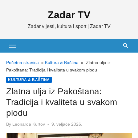
Skip
Zadar TV
to
content
Zadar vijesti, kultura i sport | Zadar TV
Početna stranica
»
Kultura & Baština
»
Zlatna ulja iz
Pakoštana: Tradicija i kvaliteta u svakom plodu
KULTURA & BAŠTINA
Zlatna ulja iz Pakoštana:
Tradicija i kvaliteta u svakom
plodu
Posted
By
Leonarda Kurtov
9. veljače 2026.
on