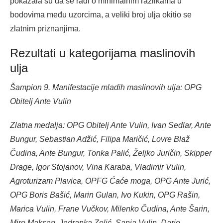
pokazala su da se radi o minimalnim razlikama u
bodovima među uzorcima, a veliki broj ulja okitio se
zlatnim priznanjima.
Rezultati u kategorijama maslinovih
ulja
Šampion 9. Manifestacije mladih maslinovih ulja: OPG
Obitelj Ante Vulin
Zlatna medalja: OPG Obitelj Ante Vulin, Ivan Sedlar, Ante
Bungur, Sebastian Adžić, Filipa Maričić, Lovre Blaž
Čudina, Ante Bungur, Tonka Palić, Željko Juričin, Skipper
Drage, Igor Stojanov, Vina Karaba, Vladimir Vulin,
Agroturizam Plavica, OPFG Ćaće moga, OPG Ante Jurić,
OPG Boris Bašić, Marin Gulan, Ivo Kukin, OPG Rašin,
Marica Vulin, Frane Vučkov, Milenko Čudina, Ante Šarin,
Miro Maksan, Jadranka Zelić, Sanja Vulin, Dario