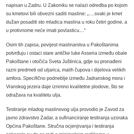
napisan u Zadru. U Zakoniku se nalazi odredba po kojom
su kmetovi bili obvezni saditi masline: „….svaki je kmet
dužan posaditi sto mladica maslina u roku četiri godine, a
u protivnome neće imati povlasticu…“
Osim tih zapisa, povijest maslinarstva u Pakoštanima
potvrđuju i ostaci stare antičke luke Asseria između obale
Pakoštane i otočića Sveta Juštinica, gdje su pronađeni
razni predmeti od uljarica, malih čupova i dijelova velikih
amfora. Specifično podneblje između Jadranskog mora i
Vranskog jezera daje iznimno kvalitetne plodove, što se
odražava na kvalitetu ulja.
Testiranje mladog maslinovog ulja provodio je Zavod za
javno zdravstvo Zadar, a sufinanciranje testiranja uzoraka
Općina Pakoštane. Stručna ocjenjivanja i testiranja