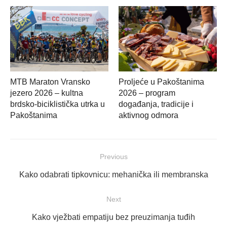
MTB Maraton Vransko
Proljeće u Pakoštanima
jezero 2026 – kultna
2026 – program
brdsko-biciklistička utrka u
događanja, tradicije i
Pakoštanima
aktivnog odmora
Navigacija
Previous
objava
Previous
Kako odabrati tipkovnicu: mehanička ili membranska
post:
Next
Next
Kako vježbati empatiju bez preuzimanja tuđih