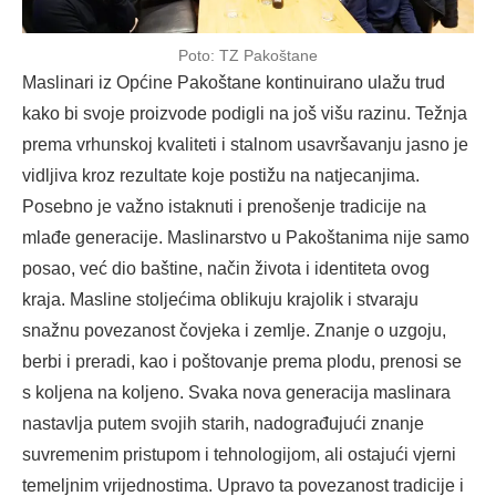
Poto: TZ Pakoštane
Maslinari iz Općine Pakoštane kontinuirano ulažu trud
kako bi svoje proizvode podigli na još višu razinu. Težnja
prema vrhunskoj kvaliteti i stalnom usavršavanju jasno je
vidljiva kroz rezultate koje postižu na natjecanjima.
Posebno je važno istaknuti i prenošenje tradicije na
mlađe generacije. Maslinarstvo u Pakoštanima nije samo
posao, već dio baštine, način života i identiteta ovog
kraja. Masline stoljećima oblikuju krajolik i stvaraju
snažnu povezanost čovjeka i zemlje. Znanje o uzgoju,
berbi i preradi, kao i poštovanje prema plodu, prenosi se
s koljena na koljeno. Svaka nova generacija maslinara
nastavlja putem svojih starih, nadograđujući znanje
suvremenim pristupom i tehnologijom, ali ostajući vjerni
temeljnim vrijednostima. Upravo ta povezanost tradicije i