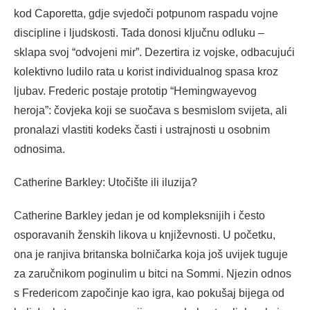
kod Caporetta, gdje svjedoči potpunom raspadu vojne
discipline i ljudskosti. Tada donosi ključnu odluku –
sklapa svoj “odvojeni mir”. Dezertira iz vojske, odbacujući
kolektivno ludilo rata u korist individualnog spasa kroz
ljubav. Frederic postaje prototip “Hemingwayevog
heroja”: čovjeka koji se suočava s besmislom svijeta, ali
pronalazi vlastiti kodeks časti i ustrajnosti u osobnim
odnosima.
Catherine Barkley: Utočište ili iluzija?
Catherine Barkley jedan je od kompleksnijih i često
osporavanih ženskih likova u književnosti. U početku,
ona je ranjiva britanska bolničarka koja još uvijek tuguje
za zaručnikom poginulim u bitci na Sommi. Njezin odnos
s Fredericom započinje kao igra, kao pokušaj bijega od