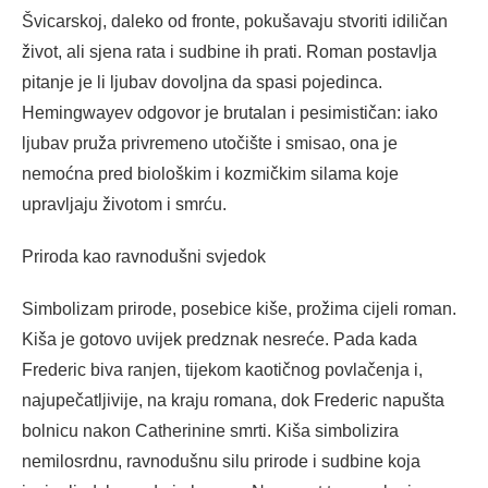
Švicarskoj, daleko od fronte, pokušavaju stvoriti idiličan
život, ali sjena rata i sudbine ih prati. Roman postavlja
pitanje je li ljubav dovoljna da spasi pojedinca.
Hemingwayev odgovor je brutalan i pesimističan: iako
ljubav pruža privremeno utočište i smisao, ona je
nemoćna pred biološkim i kozmičkim silama koje
upravljaju životom i smrću.
Priroda kao ravnodušni svjedok
Simbolizam prirode, posebice kiše, prožima cijeli roman.
Kiša je gotovo uvijek predznak nesreće. Pada kada
Frederic biva ranjen, tijekom kaotičnog povlačenja i,
najupečatljivije, na kraju romana, dok Frederic napušta
bolnicu nakon Catherinine smrti. Kiša simbolizira
nemilosrdnu, ravnodušnu silu prirode i sudbine koja