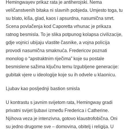
Hemingwayev prikaz rata je antiherojski. Nema
veličanstvenih bitaka ni slavnih pobjeda. Umjesto toga, tu
su blato, kiša, glad, kaos i apsurdna, nasumična smrt.
Scena povlačenja kod Caporetta vrhunac je prikaza
ratnog besmisla. To je slika potpunog kolapsa civilizacije,
gdje vojnici ubijaju vlastite časnike, a vojna policija
provodi nasumična smaknuća. Fredericov poznati
monolog o “apstraktnim riječima” koje su postale
besmislene sažima ključnu temu Izgubljene generacije:
gubitak vjere u ideologije koje su ih odvele u klaonicu.
Ljubav kao posljednji bastion smisla
U kontrastu s javnim svijetom rata, Hemingway gradi
privatni svijet ljubavi između Frederica i Catherine.
Njihova veza je intenzivna, gotovo klaustrofobična. Oni
su jedno drugome sve – domovina, obitelj i religija. U