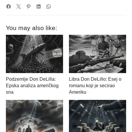
You may also like:
Podzemlje Don DeLilla:
Libra Don DeLillo: Esej o
Epska analiza američkog
romanu koji je secirao
sna
Ameriku