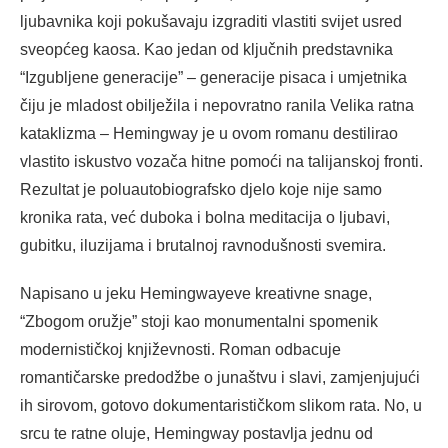
ljubavnika koji pokušavaju izgraditi vlastiti svijet usred
sveopćeg kaosa. Kao jedan od ključnih predstavnika
“Izgubljene generacije” – generacije pisaca i umjetnika
čiju je mladost obilježila i nepovratno ranila Velika ratna
kataklizma – Hemingway je u ovom romanu destilirao
vlastito iskustvo vozača hitne pomoći na talijanskoj fronti.
Rezultat je poluautobiografsko djelo koje nije samo
kronika rata, već duboka i bolna meditacija o ljubavi,
gubitku, iluzijama i brutalnoj ravnodušnosti svemira.
Napisano u jeku Hemingwayeve kreativne snage,
“Zbogom oružje” stoji kao monumentalni spomenik
modernističkoj književnosti. Roman odbacuje
romantičarske predodžbe o junaštvu i slavi, zamjenjujući
ih sirovom, gotovo dokumentarističkom slikom rata. No, u
srcu te ratne oluje, Hemingway postavlja jednu od