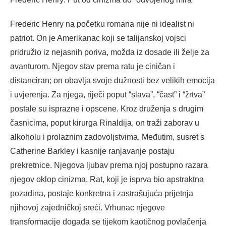
Frederic Henry na početku romana nije ni idealist ni
patriot. On je Amerikanac koji se talijanskoj vojsci
pridružio iz nejasnih poriva, možda iz dosade ili želje za
avanturom. Njegov stav prema ratu je ciničan i
distanciran; on obavlja svoje dužnosti bez velikih emocija
i uvjerenja. Za njega, riječi poput “slava”, “čast” i “žrtva”
postale su isprazne i opscene. Kroz druženja s drugim
časnicima, poput kirurga Rinaldija, on traži zaborav u
alkoholu i prolaznim zadovoljstvima. Međutim, susret s
Catherine Barkley i kasnije ranjavanje postaju
prekretnice. Njegova ljubav prema njoj postupno razara
njegov oklop cinizma. Rat, koji je isprva bio apstraktna
pozadina, postaje konkretna i zastrašujuća prijetnja
njihovoj zajedničkoj sreći. Vrhunac njegove
transformacije događa se tijekom kaotičnog povlačenja