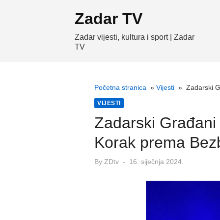
Skip
Zadar TV
to
content
Zadar vijesti, kultura i sport | Zadar
TV
Početna stranica
»
Vijesti
»
Zadarski G
VIJESTI
Zadarski Građani 
Korak prema Bezb
Posted
By
ZDtv
16. siječnja 2024.
on