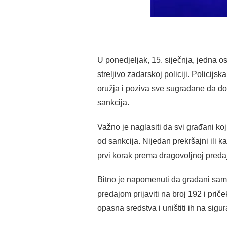
U ponedjeljak, 15. siječnja, jedna o
streljivo zadarskoj policiji. Polic
oružja i poziva sve sugrađane da dopr
sankcija.
Važno je naglasiti da svi građani koj
od sankcija. Nijedan prekršajni ili
prvi korak prema dragovoljnoj predaj
Bitno je napomenuti da građani sami
predajom prijaviti na broj 192 i pri
opasna sredstva i uništiti ih na sigu