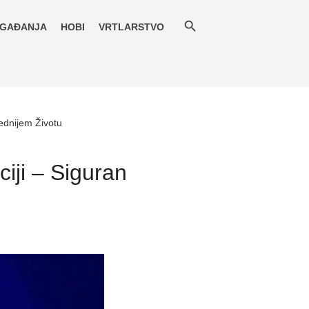
GAĐANJA
HOBI
VRTLARSTVO
ednijem Životu
iji – Siguran