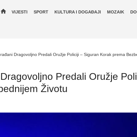
home
VIJESTI
SPORT
KULTURA I DOGAĐAJI
MOZAIK
DO
rađani Dragovoljno Predali Oružje Policiji – Siguran Korak prema Bezb
Dragovoljno Predali Oružje Polic
ednijem Životu