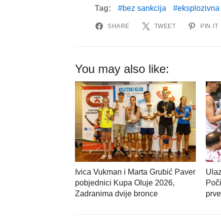
Tag:
bez sankcija
eksplozivna
SHARE
TWEET
PIN IT
You may also like:
Ivica Vukman i Marta Grubić Paver
Ulaz
pobjednici Kupa Oluje 2026,
Poči
Zadranima dvije bronce
prve