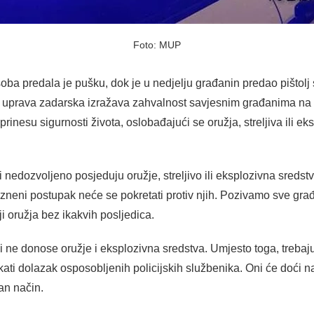
Foto: MUP
soba predala je pušku, dok je u nedjelju građanin predao pištol
ijska uprava zadarska izražava zahvalnost savjesnim građanima n
inesu sigurnosti života, oslobađajući se oružja, streljiva ili e
i nedozvoljeno posjeduju oružje, streljivo ili eksplozivna sredstv
 kazneni postupak neće se pokretati protiv njih. Pozivamo sve g
i oružja bez ikakvih posljedica.
 ne donose oružje i eksplozivna sredstva. Umjesto toga, treba
čekati dolazak osposobljenih policijskih službenika. Oni će doći 
ran način.