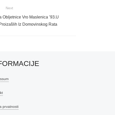
Next
 Obljetnice Vro Maslenica ’93.U
Proizašlih Iz Domovinskog Rata
FORMACIJE
essum
kt
a prvatnosti