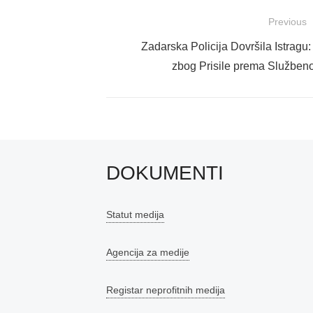
Navigacija
Previous
objava
Previous
Zadarska Policija Dovršila Istragu:
post:
zbog Prisile prema Službenoj
DOKUMENTI
Statut medija
Agencija za medije
Registar neprofitnih medija