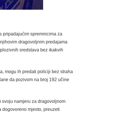
j s pripadajućim spremnicima za
a njihovim dragovoljnim predajama
ksplozivnih sredstava bez ikakvih
a, mogu ih predati policiji bez straha
rađane da pozivom na broj 192 učine
ju svoju namjeru za dragovoljnom
na dogovoreno mjesto, preuzeti