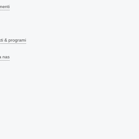
menti
kti & programi
a nas