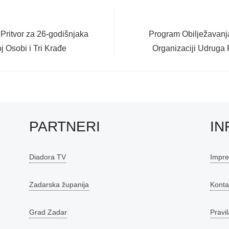
Next
 Pritvor za 26-godišnjaka
Program Obilježavanja
post:
 Osobi i Tri Krađe
Organizaciji Udruga 
PARTNERI
IN
Diadora TV
Impr
Zadarska županija
Konta
Grad Zadar
Pravil