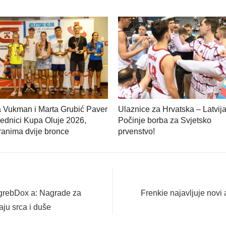
a Vukman i Marta Grubić Paver
Ulaznice za Hrvatska – Latvija
ednici Kupa Oluje 2026,
Počinje borba za Svjetsko
anima dvije bronce
prvenstvo!
Next
agrebDox a: Nagrade za
Frenkie najavljuje novi
post:
ju srca i duše