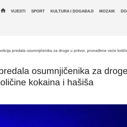
home
VIJESTI
SPORT
KULTURA I DOGAĐAJI
MOZAIK
DO
olicija predala osumnjičenika za droge u pritvor, pronađene veće količi
 predala osumnjičenika za droge 
ličine kokaina i hašiša