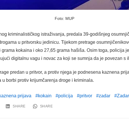
Foto: MUP
nog kriminalističkog istraživanja, predala 39-godišnjeg osumnj
drogama u pritvorsku jedinicu. Tijekom pretrage osumnjičenik
8 grama kokaina i oko 27,65 grama hašiša. Osim toga, policija je
jući digitalnu vagu i novac za koji se sumnja da je povezan s
age predan u pritvor, a protiv njega je podnesena kaznena prija
 u borbi protiv krijumčarenja droge i kriminala.
kaznena prijava
kokain
policija
pritvor
zadar
Zadar
SHARE
SHARE