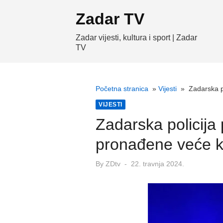
Skip
Zadar TV
to
content
Zadar vijesti, kultura i sport | Zadar
TV
Početna stranica
»
Vijesti
»
Zadarska p
VIJESTI
Zadarska policija
pronađene veće ko
Posted
By
ZDtv
22. travnja 2024.
on