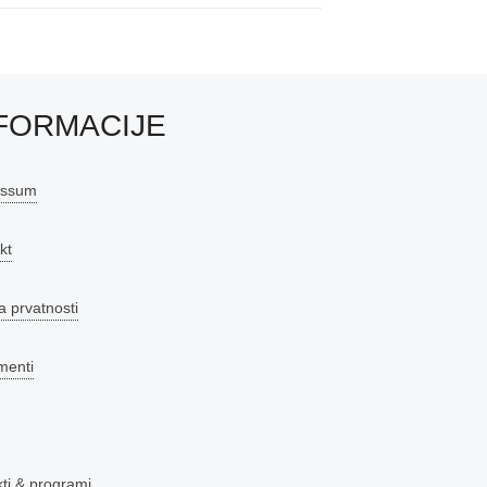
FORMACIJE
essum
kt
a prvatnosti
menti
kti & programi