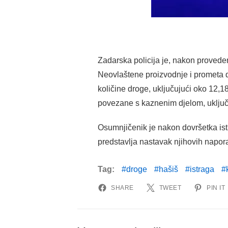
Zadarska policija je, nakon provede
Neovlaštene proizvodnje i prometa 
količine droge, uključujući oko 12,1
povezane s kaznenim djelom, uključu
Osumnjičenik je nakon dovršetka istr
predstavlja nastavak njihovih napora
Tag:
droge
hašiš
istraga
SHARE
TWEET
PIN IT