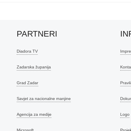
PARTNERI
IN
Diadora TV
Impr
Zadarska županija
Konta
Grad Zadar
Pravil
Savjet za nacionalne manjine
Doku
Agencija za medije
Logo
Microsoft
Proje