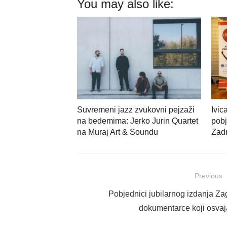
You may also like:
Suvremeni jazz zvukovni pejzaži
Ivic
na bedemima: Jerko Jurin Quartet
pobj
na Muraj Art & Soundu
Zadr
Navigacija
Previous
objava
Previous
Pobjednici jubilarnog izdanja Z
post:
dokumentarce koji osvaja