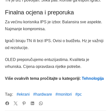
TN je brz i povoljan. Slika pati. Koriste ga esport igrači.
Finalna ocjena i preporuka
Za većinu korisnika IPS je izbor. Balansira sve aspekte.
Najmanje kompromisa.
Igrači biraju TN ili brzi IPS. Ovisi o budžetu. Hz je važniji
od rezolucije.
OLED preporučujemo entuzijastima. Kvaliteta je
vrhunska. Cijena opravdava rijetke potrebe.
Više ovakvih tema pročitajte u kategoriji:
Tehnologija
Tag:
ekrani
hardware
monitori
pc