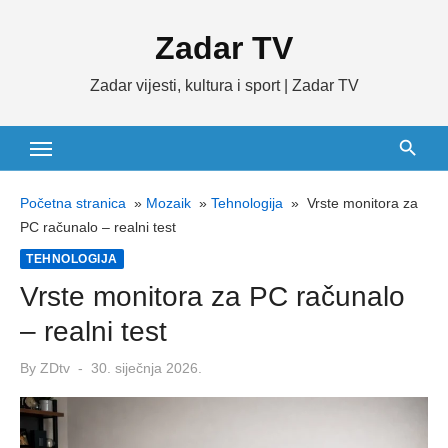
Skip
Zadar TV
to
content
Zadar vijesti, kultura i sport | Zadar TV
Početna stranica
»
Mozaik
»
Tehnologija
»
Vrste monitora za
PC računalo – realni test
TEHNOLOGIJA
Vrste monitora za PC računalo
– realni test
Posted
By
ZDtv
30. siječnja 2026.
on