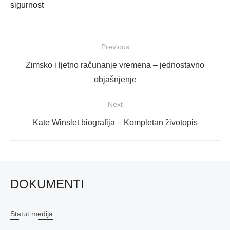
sigurnost
Navigacija
Previous
objava
Previous
Zimsko i ljetno računanje vremena – jednostavno
post:
objašnjenje
Next
Next
Kate Winslet biografija – Kompletan životopis
post:
DOKUMENTI
Statut medija