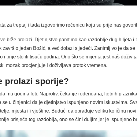
 za treptaj i tada izgovorimo rečenicu koju su prije nas govori
e brže prolazi. Djetinjstvo pamtimo kao razdoblje dugih ljeta i 
 završio jedan Božić, a već dolazi sljedeći. Zanimljivo je da se 
o i prije sto ili tisuću godina. Ono što se mijenja jest naš doži
ski mozak procjenjuje i doživljava protok vremena.
 prolazi sporije?
da mu godina leti. Naprotiv, čekanje rođendana, ljetnih praznika
 se u činjenici da je djetinjstvo ispunjeno novim iskustvima. S
atelje, mjesta ili vještine. Budući da obrađuje veliku količinu nov
snije prisjeća tog razdoblja, ono se čini duljim jer je ispunjen