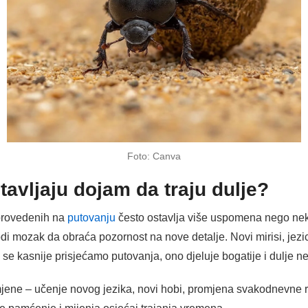
Foto: Canva
tavljaju dojam da traju dulje?
 provedenih na
putovanju
često ostavlja više uspomena nego nek
mozak da obraća pozornost na nove detalje. Novi mirisi, jezici, u
se kasnije prisjećamo putovanja, ono djeluje bogatije i dulje neg
mjene – učenje novog jezika, novi hobi, promjena svakodnevne ru