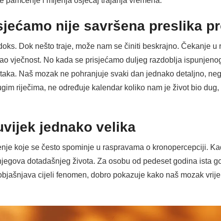
 pamćenje i mijenja osjećaj trajanja vremena.
 sjećamo
nije savršena preslika p
adoks. Dok nešto traje, može nam se činiti beskrajno. Čekanje u 
ao vječnost. No kada se prisjećamo duljeg razdoblja ispunjeno
utaka. Naš mozak ne pohranjuje svaki dan jednako detaljno, nego
gim riječima, ne određuje kalendar koliko nam je život bio du
uvijek jednako velika
jenje koje se često spominje u raspravama o kronopercepciji. Ka
njegova dotadašnjeg života. Za osobu od pedeset godina ista go
ne objašnjava cijeli fenomen, dobro pokazuje kako naš mozak vri