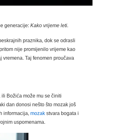
le generacije:
Kako vrijeme leti.
beskrajnih praznika, dok se odrasli
pritom nije promijenilo vrijeme kao
vljaj vremena. Taj fenomen proučava
 ili Božića može mu se činiti
vaki dan donosi nešto što mozak još
ih informacija,
mozak
stvara bogata i
o brojnim uspomenama.