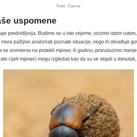
Foto: Canva
naše uspomene
e predvidljivija. Budimo se u isto vrijeme, vozimo istom rutom,
mora pažljivo analizirati poznate situacije, nego ih obrađuje go
da se osvrnemo na protekli mjesec ili godinu, pronalazimo manj
to cijeli mjeseci mogu izgledati kao da su se stopili u trenutak,