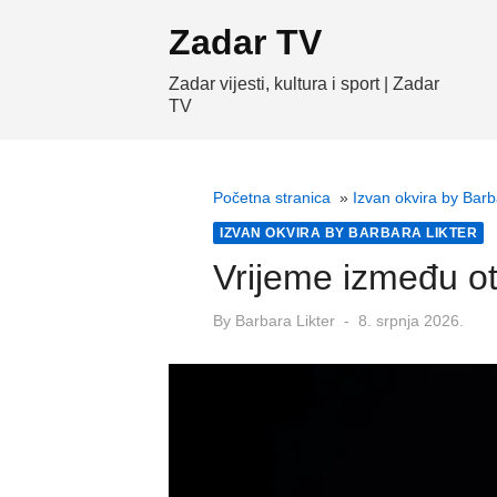
Skip
Zadar TV
to
content
Zadar vijesti, kultura i sport | Zadar
TV
Početna stranica
»
Izvan okvira by Barb
IZVAN OKVIRA BY BARBARA LIKTER
Vrijeme između ot
Posted
By
Barbara Likter
8. srpnja 2026.
on