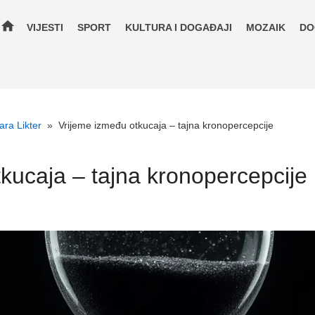
home
VIJESTI
SPORT
KULTURA I DOGAĐAJI
MOZAIK
DO
ara Likter
»
Vrijeme između otkucaja – tajna kronopercepcije
kucaja – tajna kronopercepcije