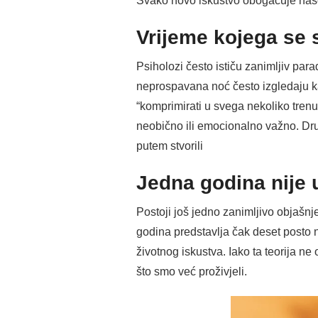
Svako novo iskustvo obogaćuje naše
Vrijeme kojega se
Psiholozi često ističu zanimljiv par
neprospavana noć često izgledaju k
“komprimirati u svega nekoliko tren
neobično ili emocionalno važno. Dru
putem stvorili
Jedna godina nije 
Postoji još jedno zanimljivo objašn
godina predstavlja čak deset posto 
životnog iskustva. Iako ta teorija 
što smo već proživjeli.