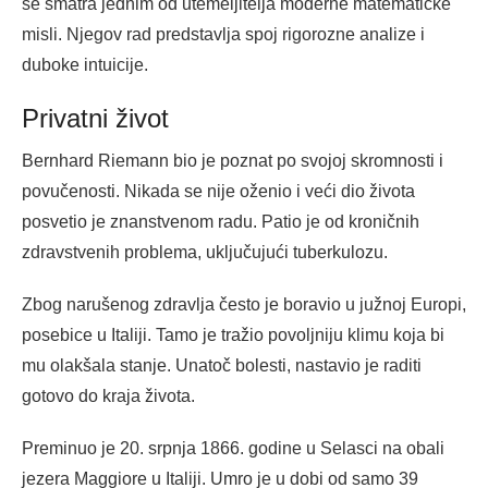
se smatra jednim od utemeljitelja moderne matematičke
misli. Njegov rad predstavlja spoj rigorozne analize i
duboke intuicije.
Privatni život
Bernhard Riemann bio je poznat po svojoj skromnosti i
povučenosti. Nikada se nije oženio i veći dio života
posvetio je znanstvenom radu. Patio je od kroničnih
zdravstvenih problema, uključujući tuberkulozu.
Zbog narušenog zdravlja često je boravio u južnoj Europi,
posebice u Italiji. Tamo je tražio povoljniju klimu koja bi
mu olakšala stanje. Unatoč bolesti, nastavio je raditi
gotovo do kraja života.
Preminuo je 20. srpnja 1866. godine u Selasci na obali
jezera Maggiore u Italiji. Umro je u dobi od samo 39