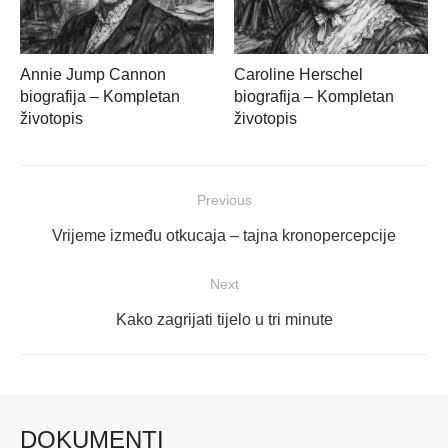
Annie Jump Cannon
Caroline Herschel
biografija – Kompletan
biografija – Kompletan
životopis
životopis
Navigacija
Previous
objava
Previous
Vrijeme između otkucaja – tajna kronopercepcije
post:
Next
Next
Kako zagrijati tijelo u tri minute
post:
DOKUMENTI