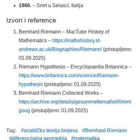
1866.
– Smrt u Selasci, Italija
Izvori i reference
Bernhard Riemann – MacTutor History of
Mathematics –
https://mathshistory.st-
andrews.ac.uk/Biographies/Riemann/
(pristupljeno:
01.09.2025)
Riemann Hypothesis – Encyclopaedia Britannica –
https://www.britannica.com/science/Riemann-
hypothesis
(pristupljeno: 01.09.2025)
Bernhard Riemann Collected Works –
https://archive.org/details/gesammeltemathe00riem
goog
(pristupljeno: 01.09.2025)
Tag:
analitička teorija brojeva
Bernhard Riemann
diferencijalna geometrija
matematika