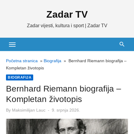
Skip
Zadar TV
to
content
Zadar vijesti, kultura i sport | Zadar TV
Početna stranica
»
Biografija
»
Bernhard Riemann biografija –
Kompletan životopis
BIOGRAFIJA
Bernhard Riemann biografija –
Kompletan životopis
Posted
By
Maksimilijan Lauc
9. srpnja 2026.
on