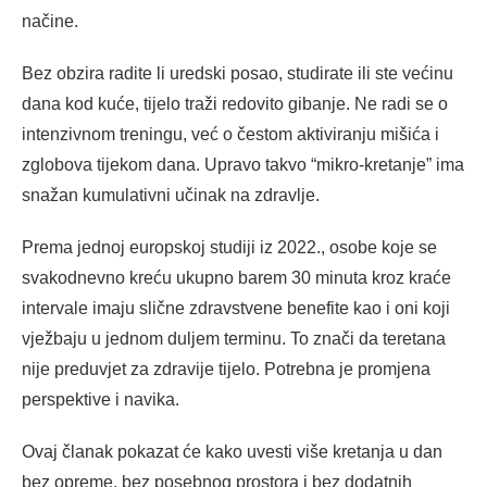
načine.
Bez obzira radite li uredski posao, studirate ili ste većinu
dana kod kuće, tijelo traži redovito gibanje. Ne radi se o
intenzivnom treningu, već o čestom aktiviranju mišića i
zglobova tijekom dana. Upravo takvo “mikro-kretanje” ima
snažan kumulativni učinak na zdravlje.
Prema jednoj europskoj studiji iz 2022., osobe koje se
svakodnevno kreću ukupno barem 30 minuta kroz kraće
intervale imaju slične zdravstvene benefite kao i oni koji
vježbaju u jednom duljem terminu. To znači da teretana
nije preduvjet za zdravije tijelo. Potrebna je promjena
perspektive i navika.
Ovaj članak pokazat će kako uvesti više kretanja u dan
bez opreme, bez posebnog prostora i bez dodatnih