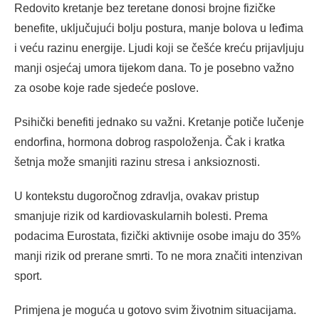
Redovito kretanje bez teretane donosi brojne fizičke
benefite, uključujući bolju postura, manje bolova u leđima
i veću razinu energije. Ljudi koji se češće kreću prijavljuju
manji osjećaj umora tijekom dana. To je posebno važno
za osobe koje rade sjedeće poslove.
Psihički benefiti jednako su važni. Kretanje potiče lučenje
endorfina, hormona dobrog raspoloženja. Čak i kratka
šetnja može smanjiti razinu stresa i anksioznosti.
U kontekstu dugoročnog zdravlja, ovakav pristup
smanjuje rizik od kardiovaskularnih bolesti. Prema
podacima Eurostata, fizički aktivnije osobe imaju do 35%
manji rizik od prerane smrti. To ne mora značiti intenzivan
sport.
Primjena je moguća u gotovo svim životnim situacijama.