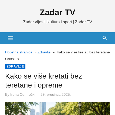
Skip
Zadar TV
to
content
Zadar vijesti, kultura i sport | Zadar TV
Početna stranica
»
Zdravlje
»
Kako se više kretati bez teretane
i opreme
ZDRAVLJE
Kako se više kretati bez
teretane i opreme
Posted
By
Irena Cemrečki
29. prosinca 2025.
on