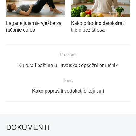
Lagane jutarnje vježbe za
Kako prirodno detoksirati
jačanje corea
tijelo bez stresa
Navigacija
Previous
objava
Previous
Kultura i baština u Hrvatskoj: opsežni priručnik
post:
Next
Next
Kako popraviti vodokotlić koji curi
post:
DOKUMENTI