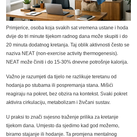
Primjerice, osoba koja svakih sat vremena ustane i hoda
dvije do tri minute tijekom radnog dana može skupiti i do
20 minuta dodatnog kretanja. Taj oblik aktivnosti često se
naziva NEAT (non-exercise activity thermogenesis).
NEAT može činiti i do 15-30% dnevne potrošnje kalorija.
Važno je razumjeti da tijelo ne razlikuje teretanu od
hodanja po stubama ili pospremanja stana. Mišići
reagiraju na pokret, bez obzira na kontekst. Svaki pokret
aktivira cirkulaciju, metabolizam i živčani sustav.
U praksi to znači svjesno traženje prilika za kretanje
tijekom dana. Umjesto da sjedimo kad god možemo,
biramo stajanje ili hodanje. Ta promjena mentalnog