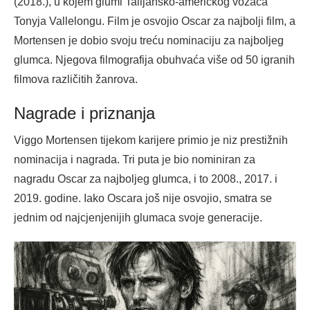
(2018.), u kojem glumi Talijansko-američkog vozača
Tonyja Vallelongu. Film je osvojio Oscar za najbolji film, a
Mortensen je dobio svoju treću nominaciju za najboljeg
glumca. Njegova filmografija obuhvaća više od 50 igranih
filmova različitih žanrova.
Nagrade i priznanja
Viggo Mortensen tijekom karijere primio je niz prestižnih
nominacija i nagrada. Tri puta je bio nominiran za
nagradu Oscar za najboljeg glumca, i to 2008., 2017. i
2019. godine. Iako Oscara još nije osvojio, smatra se
jednim od najcjenjenijih glumaca svoje generacije.