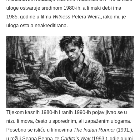
uloge ostvaruje sredinom 1980-ih, a filmski debi ima
1985. godine u filmu
Witness
Petera Weira, iako mu je
uloga ostala neakreditirana.
Tijekom kasnih 1980-ih i ranih 1990-ih pojavljivao se u
nizu filmova, često u sporednim, ali zapaženim ulogama.
Posebno se ističe u filmovima
The Indian Runner
(1991.),
u režiji Seana Penna, te
Carlito’s Way
(1993.), gdje glumi