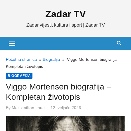
Skip
Zadar TV
to
content
Zadar vijesti, kultura i sport | Zadar TV
Početna stranica
»
Biografija
»
Viggo Mortensen biografija –
Kompletan životopis
BIOGRAFIJA
Viggo Mortensen biografija –
Kompletan životopis
Posted
By
Maksimilijan Lauc
12. veljače 2026.
on