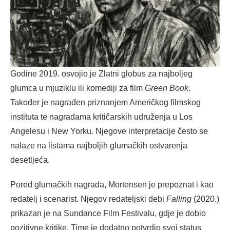
Godine 2019. osvojio je Zlatni globus za najboljeg
glumca u mjuziklu ili komediji za film
Green Book
.
Također je nagrađen priznanjem Američkog filmskog
instituta te nagradama kritičarskih udruženja u Los
Angelesu i New Yorku. Njegove interpretacije često se
nalaze na listama najboljih glumačkih ostvarenja
desetljeća.
Pored glumačkih nagrada, Mortensen je prepoznat i kao
redatelj i scenarist. Njegov redateljski debi
Falling
(2020.)
prikazan je na Sundance Film Festivalu, gdje je dobio
pozitivne kritike. Time je dodatno potvrdio svoj status