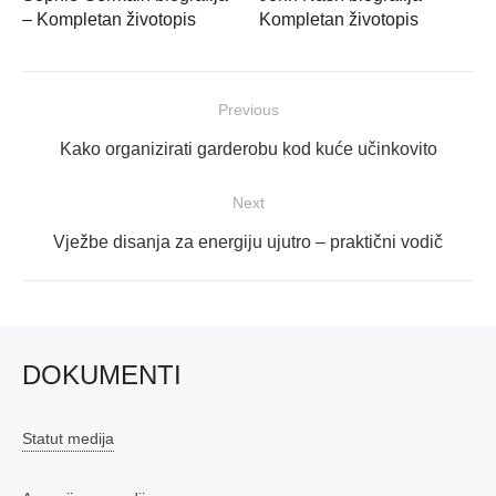
– Kompletan životopis
Kompletan životopis
Navigacija
Previous
objava
Previous
Kako organizirati garderobu kod kuće učinkovito
post:
Next
Next
Vježbe disanja za energiju ujutro – praktični vodič
post:
DOKUMENTI
Statut medija