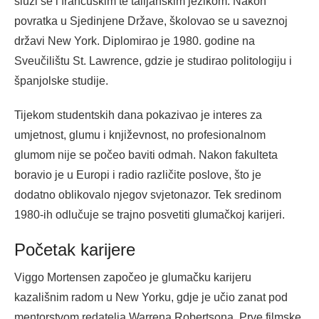
služi se i francuskim te talijanskim jezikom. Nakon
povratka u Sjedinjene Države, školovao se u saveznoj
državi New York. Diplomirao je 1980. godine na
Sveučilištu St. Lawrence, gdzie je studirao politologiju i
španjolske studije.
Tijekom studentskih dana pokazivao je interes za
umjetnost, glumu i književnost, no profesionalnom
glumom nije se počeo baviti odmah. Nakon fakulteta
boravio je u Europi i radio različite poslove, što je
dodatno oblikovalo njegov svjetonazor. Tek sredinom
1980-ih odlučuje se trajno posvetiti glumačkoj karijeri.
Početak karijere
Viggo Mortensen započeo je glumačku karijeru
kazališnim radom u New Yorku, gdje je učio zanat pod
mentorstvom redatelja Warrena Robertsona. Prve filmske