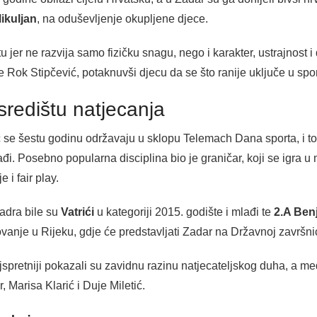
ikuljan
, na oduševljenje okupljene djece.
jer ne razvija samo fizičku snagu, nego i karakter, ustrajnost i d
je Rok Stipčević, potaknuvši djecu da se što ranije uključe u spor
 središtu natjecanja
 se šestu godinu održavaju u sklopu Telemach Dana sporta, i t
ađi. Posebno popularna disciplina bio je graničar, koji se igra 
 i fair play.
Zadra bile su
Vatrići
u kategoriji 2015. godište i mlađi te
2.A Ben
ovanje u Rijeku, gdje će predstavljati Zadar na Državnoj završnic
ajspretniji pokazali su zavidnu razinu natjecateljskog duha, a m
, Marisa Klarić i Duje Miletić.