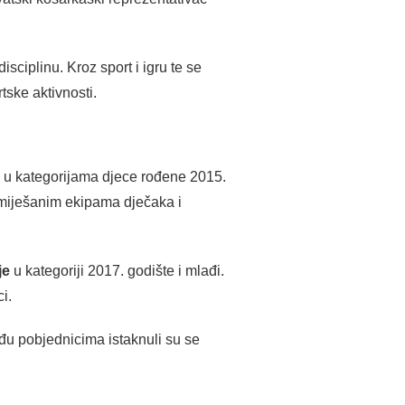
isciplinu. Kroz sport i igru te se
tske aktivnosti.
o u kategorijama djece rođene 2015.
u miješanim ekipama dječaka i
je
u kategoriji 2017. godište i mlađi.
i.
eđu pobjednicima istaknuli su se