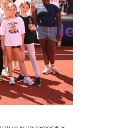
vatski košarkaški reprezentativac