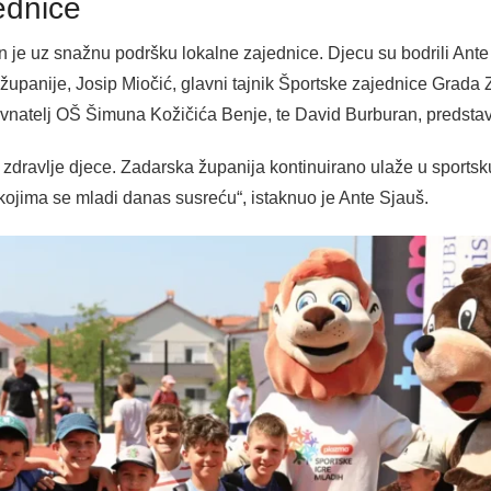
ednice
je uz snažnu podršku lokalne zajednice. Djecu su bodrili Ante
upanije, Josip Miočić, glavni tajnik Športske zajednice Grada Z
avnatelj OŠ Šimuna Kožičića Benje, te David Burburan, predstav
o zdravlje djece. Zadarska županija kontinuirano ulaže u sportsk
kojima se mladi danas susreću“, istaknuo je Ante Sjauš.