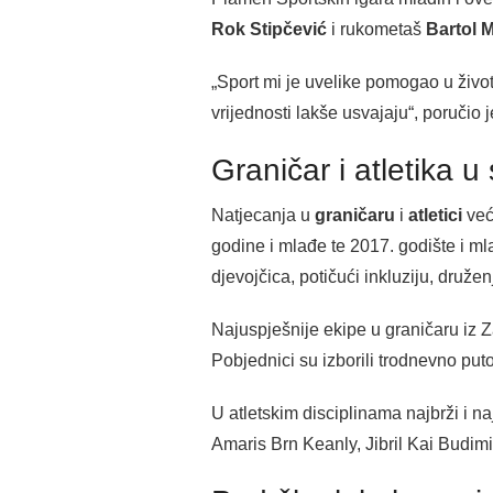
Rok Stipčević
i rukometaš
Bartol M
„Sport mi je uvelike pomogao u životu 
vrijednosti lakše usvajaju“, poručio 
Graničar i atletika u
Natjecanja u
graničaru
i
atletici
već
godine i mlađe te 2017. godište i ml
djevojčica, potičući inkluziju, druženje
Najuspješnije ekipe u graničaru iz 
Pobjednici su izborili trodnevno put
U atletskim disciplinama najbrži i n
Amaris Brn Keanly, Jibril Kai Budimir