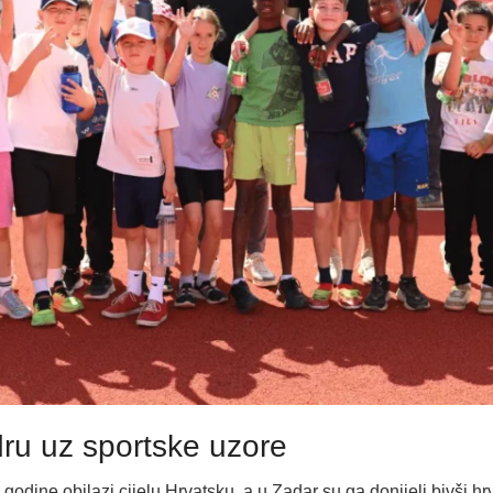
ru uz sportske uzore
godine obilazi cijelu Hrvatsku, a u Zadar su ga donijeli bivši hr