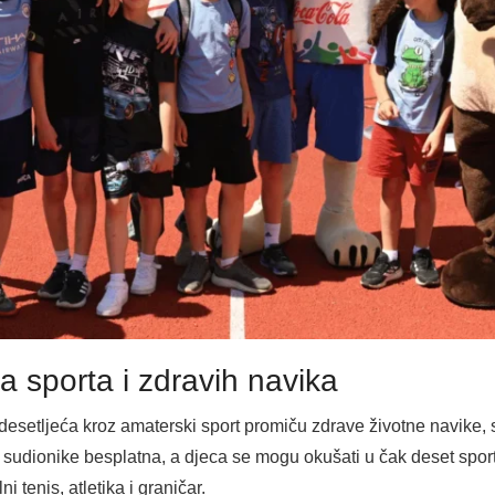
 sporta i zdravih navika
 desetljeća kroz amaterski sport promiču zdrave životne navike
e sudionike besplatna, a djeca se mogu okušati u čak deset spor
 tenis, atletika i graničar.