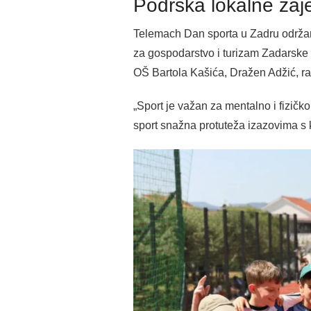
Podrška lokalne zaj
Telemach Dan sporta u Zadru održan 
za gospodarstvo i turizam Zadarske ž
OŠ Bartola Kašića, Dražen Adžić, r
„Sport je važan za mentalno i fizičk
sport snažna protuteža izazovima s 