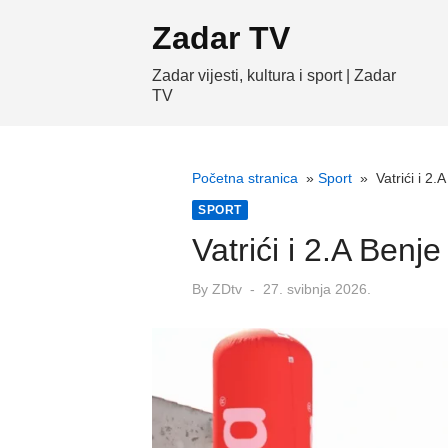
Skip
Zadar TV
to
content
Zadar vijesti, kultura i sport | Zadar
TV
Početna stranica
»
Sport
»
Vatrići i 2
SPORT
Vatrići i 2.A Ben
Posted
By
ZDtv
27. svibnja 2026.
on