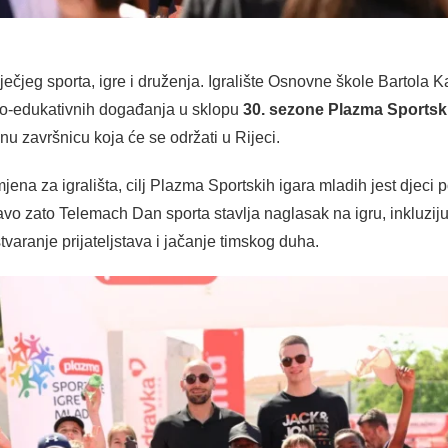
dječjeg sporta, igre i druženja. Igralište Osnovne škole Bartola K
sko-edukativnih događanja u sklopu
30. sezone Plazma Sportski
u završnicu koja će se održati u Rijeci.
na za igrališta, cilj Plazma Sportskih igara mladih jest djeci p
vo zato Telemach Dan sporta stavlja naglasak na igru, inkluziju
stvaranje prijateljstava i jačanje timskog duha.