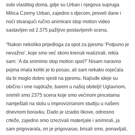
sobi vlastitog doma, gdje su Urban i njegova supruga
Milica Czerny Urban, zajedno s djecom, proveli dane i
noći stvarajući ručno animirani stop motion video
sastavljen od 2.375 pažljivo postavljenih scena.
“Nakon nekoliko prijedloga za spot za pjesmu ‘Potpuno je
nevažno’, koje smo već skoro krenuti realizirati, rekla
sam: ‘A da snimimo stop motion spot?’ Nisam naravno
pojma imala koliki je to posao, ali sam nekako osjećala
da bi moglo dobro sjesti na pjesmu. Najluđe ideje su
obično i one najdraže, barem u našoj obitelji! Uglavnom,
snimili smo 2375 scena koje smo većinom pincetama
namještali na stolu u improviziranom studiju u našem
dnevnom boravku. Dado je izradio likove, odnosno
crteže, zajedno smo izrezivali materijale i animirali, ja
sam prigovarala, on je prigovarao, brisali smo, ponavljali,