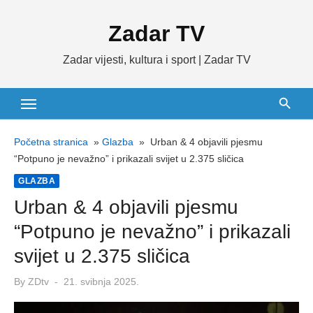
Skip
Zadar TV
to
content
Zadar vijesti, kultura i sport | Zadar TV
Početna stranica
»
Glazba
»
Urban & 4 objavili pjesmu
“Potpuno je nevažno” i prikazali svijet u 2.375 sličica
GLAZBA
Urban & 4 objavili pjesmu
“Potpuno je nevažno” i prikazali
svijet u 2.375 sličica
Posted
By
ZDtv
21. svibnja 2025.
on