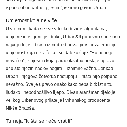
ispao dobar partner pjesmi!”, iskreno govori Urban.
Umjetnost koja ne viče
U vremenu kada se sve vrti oko brzine, algoritama,
umjetne inteligencije i buke, Urban&4 ponovno nude ono
najvrijednije – tišinu između stihova, prostor za emociju,
umjetnost koja ne viče, ali se daleko čuje. “Potpuno je
nevažno” je pjesma koja paradoksalno postaje upravo
ono što njezin naslov negira – iznimno važna. Jer kad
Urban i njegova četvorka nastupaju – ništa nije potpuno
nevažno. Sve je upravo onako kako treba biti: istinito,
ljudsko i nepodnošljivo lijepo. Divan aranžman djelo je
velikog Urbanovog prijatelja i vrhunskog producenta
Nikše Bratoša.
Turneja “Ništa se neće vratiti”