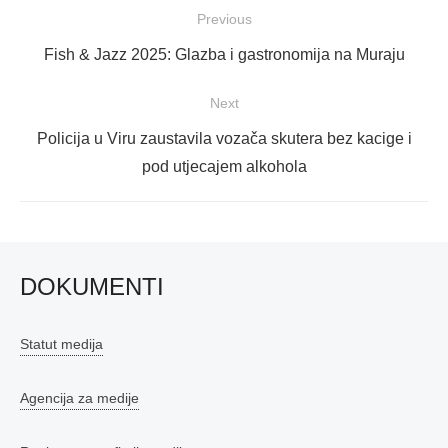
Navigacija
Previous
objava
Previous
Fish & Jazz 2025: Glazba i gastronomija na Muraju
post:
Next
Next
Policija u Viru zaustavila vozača skutera bez kacige i
post:
pod utjecajem alkohola
DOKUMENTI
Statut medija
Agencija za medije