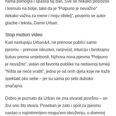
nama pomogla i spasila taj dan. Sve se nekako posložilo
i krenulo na bolje, tako da je “Potpuno je nevažno”
itekako važna za mene i moju obitelj”, povjerio se autor
glazbe i teksta, Damir Urban.
Stop motion video
Kad nastupaju Urban&4, ne prenose publici samo
pjesmu – prenose iskustvo, ranjivost, intuiciju i beskrajnu
ljubav prema umjetnosti. Njihova nova pjesma “Potpuno
je nevažno”, jedan od favorita publike na nedavnoj turneji
“Ništa se neće vratiti”, jedno je od onih djela koje ne traže
spektakl oko sebe – jer su sama po sebi duboko
značajna.
Dobro je poznato da Urban ne zna stvarati površno – on
živi ono što stvara. Poseban je zato i spot za pjesmu
nastao u najintimnijem mogućem okruženju, u dnevnoj