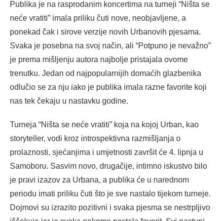
Publika je na rasprodanim koncertima na turneji “Ništa se
neće vratiti” imala priliku čuti nove, neobjavljene, a
ponekad čak i sirove verzije novih Urbanovih pjesama.
Svaka je posebna na svoj način, ali “Potpuno je nevažno”
je prema mišljenju autora najbolje pristajala ovome
trenutku. Jedan od najpopularnijih domaćih glazbenika
odlučio se za nju iako je publika imala razne favorite koji
nas tek čekaju u nastavku godine.
Turneja “Ništa se neće vratiti” koja na kojoj Urban, kao
storyteller, vodi kroz introspektivna razmišljanja o
prolaznosti, sjećanjima i umjetnosti završit će 4. lipnja u
Samoboru. Sasvim novo, drugačije, intimno iskustvo bilo
je pravi izazov za Urbana, a publika će u narednom
periodu imati priliku čuti što je sve nastalo tijekom turneje.
Dojmovi su izrazito pozitivni i svaka pjesma se nestrpljivo