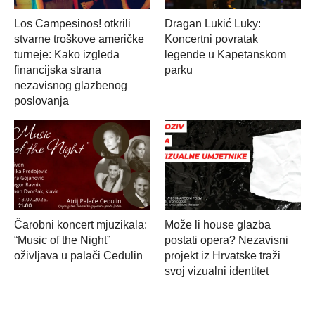
Los Campesinos! otkrili
Dragan Lukić Luky:
stvarne troškove američke
Koncertni povratak
turneje: Kako izgleda
legende u Kapetanskom
financijska strana
parku
nezavisnog glazbenog
poslovanja
Čarobni koncert mjuzikala:
Može li house glazba
“Music of the Night”
postati opera? Nezavisni
oživljava u palači Cedulin
projekt iz Hrvatske traži
svoj vizualni identitet