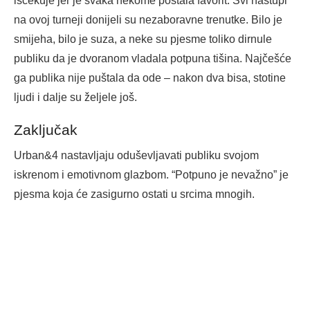
iščekuje jer je svaka nekome postala favorit. Svi nastupi
na ovoj turneji donijeli su nezaboravne trenutke. Bilo je
smijeha, bilo je suza, a neke su pjesme toliko dirnule
publiku da je dvoranom vladala potpuna tišina. Najčešće
ga publika nije puštala da ode – nakon dva bisa, stotine
ljudi i dalje su željele još.
Zaključak
Urban&4 nastavljaju oduševljavati publiku svojom
iskrenom i emotivnom glazbom. “Potpuno je nevažno” je
pjesma koja će zasigurno ostati u srcima mnogih.