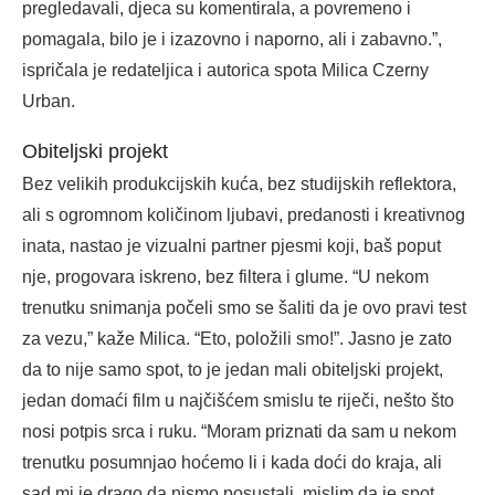
pregledavali, djeca su komentirala, a povremeno i
pomagala, bilo je i izazovno i naporno, ali i zabavno.”,
ispričala je redateljica i autorica spota Milica Czerny
Urban.
Obiteljski projekt
Bez velikih produkcijskih kuća, bez studijskih reflektora,
ali s ogromnom količinom ljubavi, predanosti i kreativnog
inata, nastao je vizualni partner pjesmi koji, baš poput
nje, progovara iskreno, bez filtera i glume. “U nekom
trenutku snimanja počeli smo se šaliti da je ovo pravi test
za vezu,” kaže Milica. “Eto, položili smo!”. Jasno je zato
da to nije samo spot, to je jedan mali obiteljski projekt,
jedan domaći film u najčišćem smislu te riječi, nešto što
nosi potpis srca i ruku. “Moram priznati da sam u nekom
trenutku posumnjao hoćemo li i kada doći do kraja, ali
sad mi je drago da nismo posustali, mislim da je spot