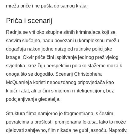
mrežu priče i ne pušta do samog kraja.
Priča i scenarij
Radnja se vrti oko skupine sitnih kriminalaca koji se,
sasvim slučajno, nađu povezani u kompleksnu mrežu
događaja nakon jedne naizgled rutinske policijske
istrage. Okvir priče čini ispitivanje jedinog preživjelog
svjedoka, kroz čiju perspektivu polako slažemo mozaik
onoga što se dogodilo. Scenarij Christophera
McQuarrieja koristi nepouzdanog pripovjedača kao
ključni alat, ali to čini s mjerom i inteligencijom, bez
podcjenjivanja gledatelja.
Struktura filma namjerno je fragmentirana, s čestim
povratcima u prošlost i promjenama fokusa. Iako to može
djelovati zahtjevno, film nikada ne gubi jasnoću. Naprotiv,