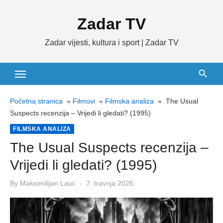
Skip
Zadar TV
to
content
Zadar vijesti, kultura i sport | Zadar TV
Početna stranica
»
Filmovi
»
Filmska analiza
»
The Usual
Suspects recenzija – Vrijedi li gledati? (1995)
FILMSKA ANALIZA
The Usual Suspects recenzija –
Vrijedi li gledati? (1995)
Posted
By
Maksimilijan Lauc
7. travnja 2026.
on