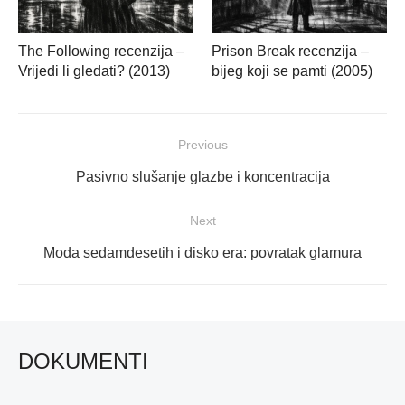
The Following recenzija –
Prison Break recenzija –
Vrijedi li gledati? (2013)
bijeg koji se pamti (2005)
Navigacija
Previous
objava
Previous
Pasivno slušanje glazbe i koncentracija
post:
Next
Next
Moda sedamdesetih i disko era: povratak glamura
post:
DOKUMENTI