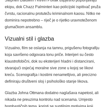
Stephen Baldwin i Kevin Pollak uspješno popunjavaju
ekipu, dok Chazz Palminteri kao policijski ispitivač pruža
čvrstu, racionalnu protutežu kriminalnom kaosu. Nitko ne
dominira nepotrebno – riječ je o rijetko uravnoteženom
glumačkom ansamblu.
Vizualni stil i glazba
Vizualno, film se oslanja na tamnu, prigušenu fotografiju
koja savršeno odgovara tonu priče. Interijeri su često
klaustrofobični, dok su eksterijeri hladni i distancirani,
stvarajući osjećaj moralne sive zone u kojoj se likovi
kreću. Scenografija i kostimi nenametljivo, ali precizno
definiraju društveni sloj i psihološko stanje likova.
Glazba Johna Ottmana dodatno naglašava napetost, ali
nikada ne preuzima kontrolu nad scenama. Umjesto
bombastičnih tema, koristi se suptilnim motivima koji