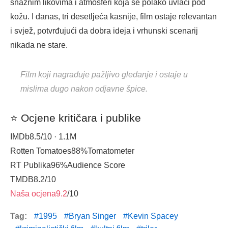
snažnim likovima i atmosferi koja se polako uvlači pod
kožu. I danas, tri desetljeća kasnije, film ostaje relevantan
i svjež, potvrđujući da dobra ideja i vrhunski scenarij
nikada ne stare.
Film koji nagrađuje pažljivo gledanje i ostaje u
mislima dugo nakon odjavne špice.
⭐ Ocjene kritičara i publike
IMDb
8.5
/10 · 1.1M
Rotten Tomatoes
88%
Tomatometer
RT Publika
96%
Audience Score
TMDB
8.2
/10
Naša ocjena
9.2
/10
Tag:
1995
Bryan Singer
Kevin Spacey