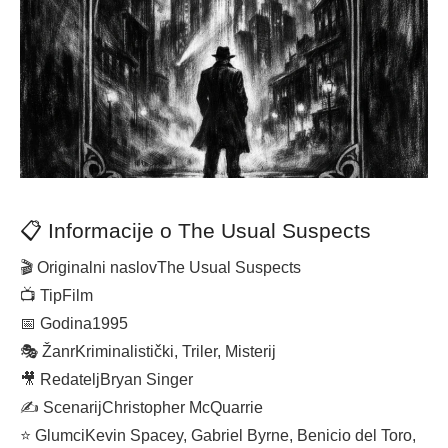
📋 Informacije o The Usual Suspects
🎬 Originalni naslov
The Usual Suspects
📺 Tip
Film
📅 Godina
1995
🎭 Žanr
Kriminalistički, Triler, Misterij
🎥 Redatelj
Bryan Singer
✍️ Scenarij
Christopher McQuarrie
⭐ Glumci
Kevin Spacey, Gabriel Byrne, Benicio del Toro,