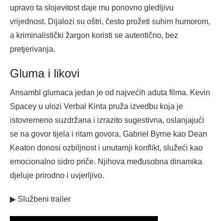
upravo ta slojevitost daje mu ponovno gledljivu
vrijednost. Dijalozi su oštri, često prožeti suhim humorom,
a kriminalistički žargon koristi se autentično, bez
pretjerivanja.
Gluma i likovi
Ansambl glumaca jedan je od najvećih aduta filma. Kevin
Spacey u ulozi Verbal Kinta pruža izvedbu koja je
istovremeno suzdržana i izrazito sugestivna, oslanjajući
se na govor tijela i ritam govora. Gabriel Byrne kao Dean
Keaton donosi ozbiljnost i unutarnji konflikt, služeći kao
emocionalno sidro priče. Njihova međusobna dinamika
djeluje prirodno i uvjerljivo.
▶ Službeni trailer