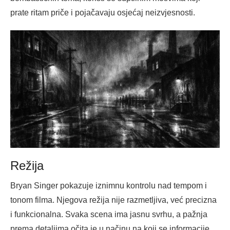
prate ritam priče i pojačavaju osjećaj neizvjesnosti.
Režija
Bryan Singer pokazuje iznimnu kontrolu nad tempom i
tonom filma. Njegova režija nije razmetljiva, već precizna
i funkcionalna. Svaka scena ima jasnu svrhu, a pažnja
prema detaljima očita je u načinu na koji se informacije