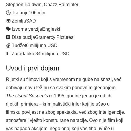
Stephen Baldwin, Chazz Palminteri
⏱ Trajanje
106 min
🌍 Zemlja
SAD
🗣 Izvorna verzija
Engleski
🏢 Distribucija
Gramercy Pictures
💰 Budžet
6 milijuna USD
💵 Zarada
oko 34 milijuna USD
Uvod i prvi dojam
Rijetki su filmovi koji s vremenom ne gube na snazi, već
dobivaju novu težinu sa svakim ponovnim gledanjem.
The Usual Suspects
iz 1995. godine jedan je od tih
rijetkih primjera – kriminalistički triler koji je ušao u
filmsku povijest ne zbog spektakla, već zbog inteligencije,
atmosfere i vješto konstruirane naracije. Ovo nije film koji
vas napada akcijom, nego onaj koji vas tiho uvuče u