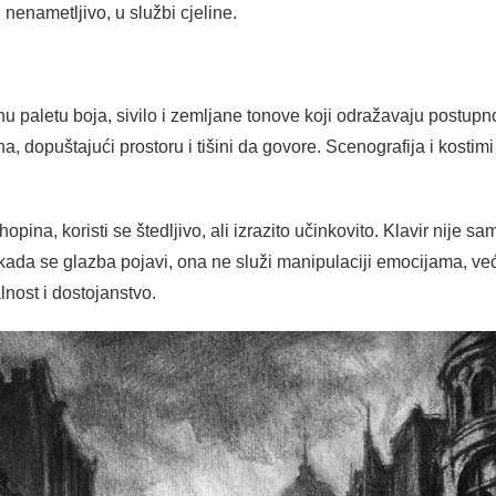
nenametljivo, u službi cjeline.
nu paletu boja, sivilo i zemljane tonove koji odražavaju postup
, dopuštajući prostoru i tišini da govore. Scenografija i kostimi
pina, koristi se štedljivo, ali izrazito učinkovito. Klavir nije 
 kada se glazba pojavi, ona ne služi manipulaciji emocijama, već
lnost i dostojanstvo.