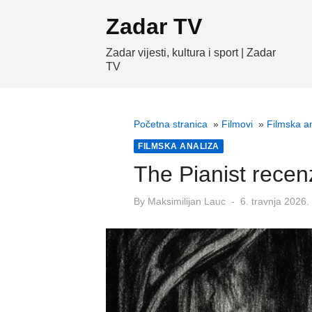
Skip
Zadar TV
to
content
Zadar vijesti, kultura i sport | Zadar
TV
Početna stranica
»
Filmovi
»
Filmska a
FILMSKA ANALIZA
The Pianist recen
Posted
By
Maksimilijan Lauc
6. travnja 2026.
on