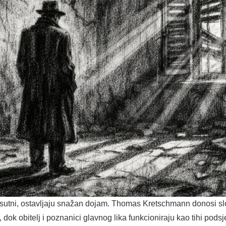
risutni, ostavljaju snažan dojam. Thomas Kretschmann donosi slo
 dok obitelj i poznanici glavnog lika funkcioniraju kao tihi podsj