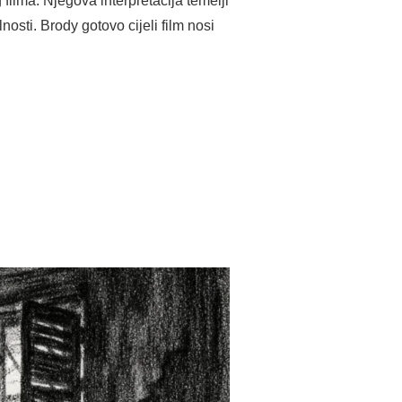
ilma. Njegova interpretacija temelji
osti. Brody gotovo cijeli film nosi