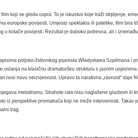
lm koji se gleda usput. To je iskustvo koje traži strpljenje, em
 europske povijesti. Umjesto spektakla ili patetike, film bira ti
u kotače povijesti. Rezultat je duboko potresna, ali i iznenađu
zapisima poljsko-židovskog pijanista Władysława Szpilmana i pra
ne oslanja na klasičnu dramaturšku strukturu s jasnim usponima 
an nosi novu neizvjesnost. Upravo ta narativna „ravnost“ daje fil
bjegava melodramu. Strahote rata nisu naglašene glazbom ili k
 iz perspektive promatrača koji ne može intervenirati. Takav pr
lni trag.