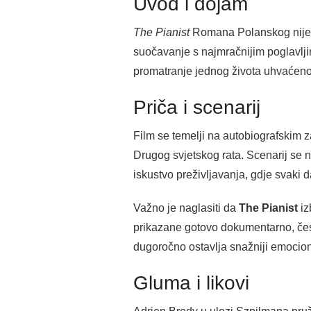
Uvod i dojam
The Pianist
Romana Polanskog nije fi
suočavanje s najmračnijim poglavljima
promatranje jednog života uhvaćenog 
Priča i scenarij
Film se temelji na autobiografskim 
Drugog svjetskog rata. Scenarij se 
iskustvo preživljavanja, gdje svaki d
Važno je naglasiti da
The Pianist
iz
prikazane gotovo dokumentarno, često
dugoročno ostavlja snažniji emociona
Gluma i likovi