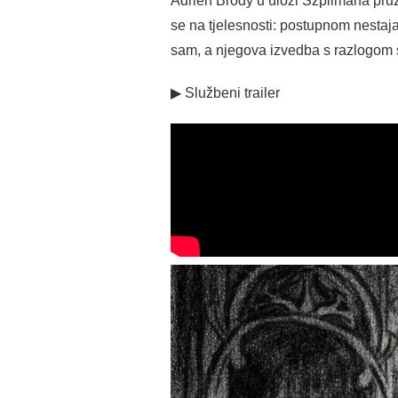
Adrien Brody u ulozi Szpilmana pruža
se na tjelesnosti: postupnom nestaja
sam, a njegova izvedba s razlogom 
▶ Službeni trailer