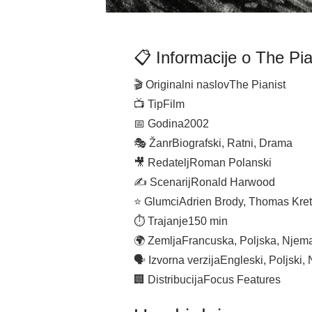
📋 Informacije o The Pia
🎬 Originalni naslov
The Pianist
📺 Tip
Film
📅 Godina
2002
🎭 Žanr
Biografski, Ratni, Drama
🎥 Redatelj
Roman Polanski
✍️ Scenarij
Ronald Harwood
⭐ Glumci
Adrien Brody, Thomas Kret
⏱ Trajanje
150 min
🌍 Zemlja
Francuska, Poljska, Njema
🗣 Izvorna verzija
Engleski, Poljski,
🏢 Distribucija
Focus Features