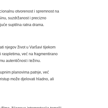
ocionalnu otvorenost i spremnost na
šinu, suzdržanost i precizno
juće suptilna ratna drama.
ti njegov život u Varšavi tijekom
i raspletima, već na fragmentirano
mu autentičnost i težinu.
rupnim planovima patnje, već
istup može djelovati hladno, ali