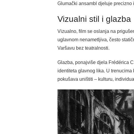
Glumački ansambl djeluje precizno i 
Vizualni stil i glazba
Vizualno, film se oslanja na priguše
uglavnom nenametljiva, često statična
Varšavu bez teatralnosti.
Glazba, ponajviše djela Frédérica Cho
identiteta glavnog lika. U trenucima
pokušava uništiti – kulturu, individua