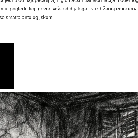
 jednu od najupečatljivijih glumačkih transformacija modernog f
nju, pogledu koji govori više od dijaloga i suzdržanoj emocionaln
se smatra antologijskom.