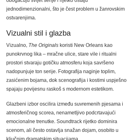
obogaćuju svijet serije i rijetko ostaju
jednodimenzionalni, što je čest problem u žanrovskim
ostvarenjima.
Vizualni stil i glazba
Vizualno,
The Originals
koristi New Orleans kao
punokrvnog lika – mračne ulice, stare vile i ritualni
prostori stvaraju gotičku atmosferu koja savršeno
nadopunjuje ton serije. Fotografija naginje toplim,
zasićenim bojama, dok scenografija i kostimi uspješno
spajaju povijesnu raskoš s modernom estetikom.
Glazbeni izbor oscilira između suvremenih pjesama i
atmosferičnog scorea, nenametljivo podcrtavajući
emocionalne trenutke. Soundtrack rijetko dominira
scenom, ali često ostavlja snažan dojam, osobito u
ključnim dramatskim situacijama.