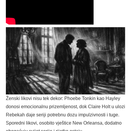
Ženski likovi nisu tek dekor: Phoebe Tonkin kao Hayley
donosi emocionalnu prizemljenost, dok Claire Holt u ulozi
Rebekah daje seriji potrebnu dozu impulzivnosti i tuge.
Sporedni likovi, osobito vještice New Orleansa, dodatno