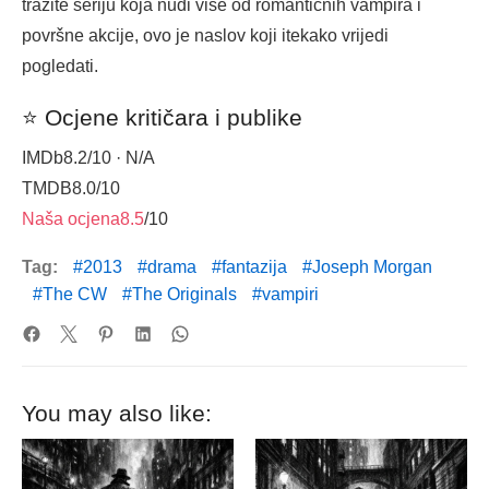
tražite seriju koja nudi više od romantičnih vampira i
površne akcije, ovo je naslov koji itekako vrijedi
pogledati.
⭐ Ocjene kritičara i publike
IMDb
8.2
/10 · N/A
TMDB
8.0
/10
Naša ocjena
8.5
/10
Tag:
2013
drama
fantazija
Joseph Morgan
The CW
The Originals
vampiri
You may also like: