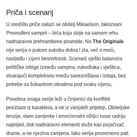
Priča i scenarij
U središtu priče nalazi se obitelj Mikaelson, takozvani
Prvorođeni vampiri – bića koja stoje na samom vrhu
nadnaravne prehrambene piramide. No
The Originals
nije serija o pukom sukobu dobra i zla, već o moći,
nasljeđu i cijeni besmrtnosti. Scenarij vješto balansira
političke intrige između vampira, vukodlaka i vještica,
stvarajući kompleksnu mrežu savezništava i izdaja, bez
potrebe za šokantnim obratima pod svaku cijenu.
Posebna snaga serije leži u činjenici da konflikti
proizlaze iz karaktera, a ne iz vanjskih prijetnji. Obiteljske
tenzije, stare zamjerke i emocionalni ožiljci nose radnju
naprijed, dok nadnaravni elementi služe kao pojačivač
drame, a ne njezina zamjena. Iako serija povremeno pati