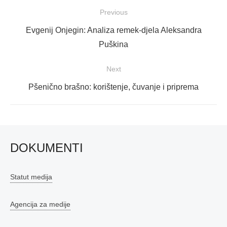
Navigacija
Previous
objava
Previous
Evgenij Onjegin: Analiza remek-djela Aleksandra
post:
Puškina
Next
Next
Pšenično brašno: korištenje, čuvanje i priprema
post:
DOKUMENTI
Statut medija
Agencija za medije