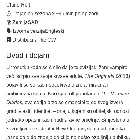
Claire Holt
⏱ Trajanje
5 sezona x ~45 min po epizodi
🌍 Zemlja
SAD
🗣 Izvorna verzija
Engleski
🏢 Distribucija
The CW
Uvod i dojam
U trenutku kada se činilo da je televizijski žanr vampira
već iscrpio sve svoje krvave adute,
The Originals
(2013)
pojavili su se kao neočekivano zrela, mračna i
ambiciozna serija. Kao spin-off popularnih
The Vampire
Diaries
, ova serija brzo se emancipira od svog izvora i
gradi vlastiti identitet – onaj u kojem su obiteljski odnosi
jednako opasni kao i nadnaravne prijetnje. Smještena u
zavodljivi, dekadentni New Orleans, serija od početka
jasno daje do znanja da cilja na nešto ozbiljniju publiku.