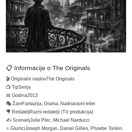
📋 Informacije o The Originals
🎬 Originalni naslov
The Originals
📺 Tip
Serija
📅 Godina
2013
🎭 Žanr
Fantazija, Drama, Nadnaravni triler
🎥 Redatelj
Razni redatelji (TV produkcija)
✍️ Scenarij
Julie Plec, Michael Narducci
⭐ Glumci
Joseph Morgan, Daniel Gillies, Phoebe Tonkin,