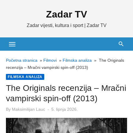
Skip
Zadar TV
to
content
Zadar vijesti, kultura i sport | Zadar TV
Početna stranica
»
Filmovi
»
Filmska analiza
»
The Originals
recenzija – Mračni vampirski spin-off (2013)
FILMSKA ANALIZA
The Originals recenzija – Mračni
vampirski spin-off (2013)
Posted
By
Maksimilijan Lauc
5. lipnja 2026.
on