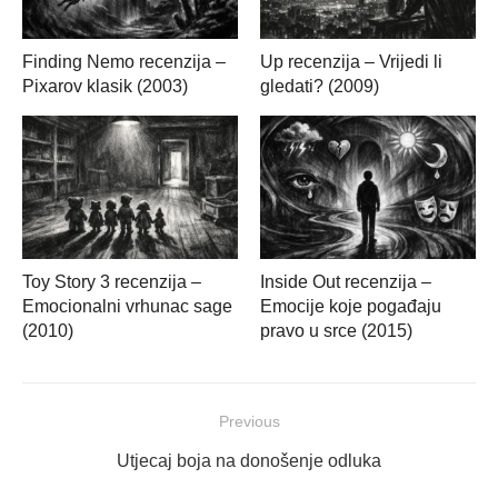
Finding Nemo recenzija –
Up recenzija – Vrijedi li
Pixarov klasik (2003)
gledati? (2009)
Toy Story 3 recenzija –
Inside Out recenzija –
Emocionalni vrhunac sage
Emocije koje pogađaju
(2010)
pravo u srce (2015)
Navigacija
Previous
objava
Previous
Utjecaj boja na donošenje odluka
post: