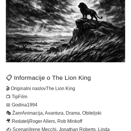
📋 Informacije o The Lion King
🎬 Originalni naslov
The Lion King
📺 Tip
Film
📅 Godina
1994
🎭 Žanr
Animacija, Avantura, Drama, Obiteljski
🎥 Redatelj
Roger Allers, Rob Minkoff
✍️ Scenarij
Irene Mecchi, Jonathan Roberts, Linda