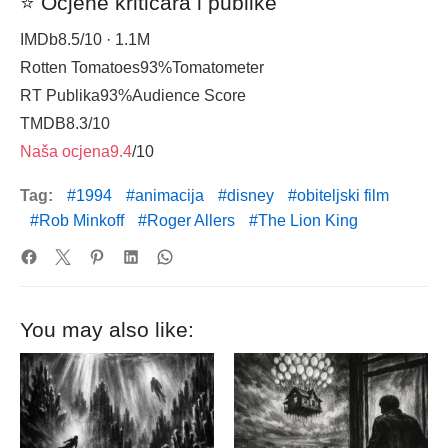
⭐ Ocjene kritičara i publike
IMDb
8.5
/10 · 1.1M
Rotten Tomatoes
93%
Tomatometer
RT Publika
93%
Audience Score
TMDB
8.3
/10
Naša ocjena
9.4
/10
Tag:
1994
animacija
disney
obiteljski film
Rob Minkoff
Roger Allers
The Lion King
You may also like: