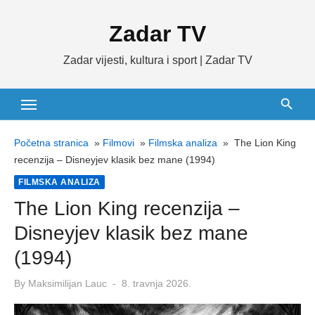
Skip
Zadar TV
to
content
Zadar vijesti, kultura i sport | Zadar TV
Početna stranica
»
Filmovi
»
Filmska analiza
»
The Lion King
recenzija – Disneyjev klasik bez mane (1994)
FILMSKA ANALIZA
The Lion King recenzija –
Disneyjev klasik bez mane
(1994)
Posted
By
Maksimilijan Lauc
8. travnja 2026.
on