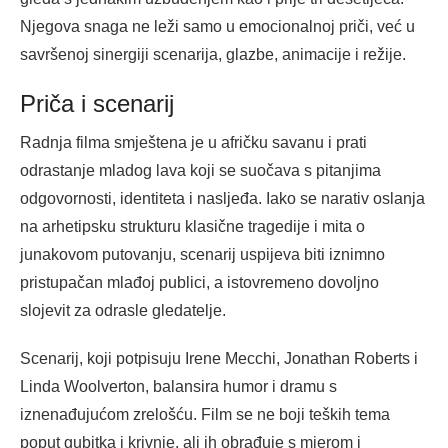
Njegova snaga ne leži samo u emocionalnoj priči, već u
savršenoj sinergiji scenarija, glazbe, animacije i režije.
Priča i scenarij
Radnja filma smještena je u afričku savanu i prati
odrastanje mladog lava koji se suočava s pitanjima
odgovornosti, identiteta i nasljeđa. Iako se narativ oslanja
na arhetipsku strukturu klasične tragedije i mita o
junakovom putovanju, scenarij uspijeva biti iznimno
pristupačan mlađoj publici, a istovremeno dovoljno
slojevit za odrasle gledatelje.
Scenarij, koji potpisuju Irene Mecchi, Jonathan Roberts i
Linda Woolverton, balansira humor i dramu s
iznenađujućom zrelošću. Film se ne boji teških tema
poput gubitka i krivnje, ali ih obrađuje s mjerom i