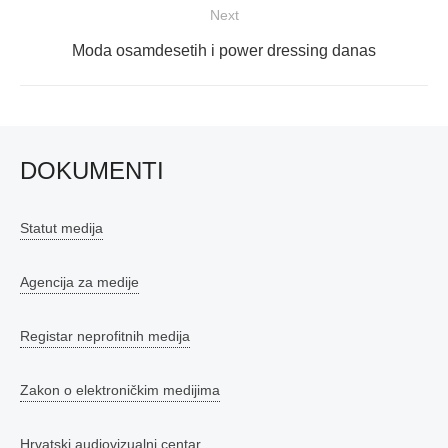
Next
Next
Moda osamdesetih i power dressing danas
post:
DOKUMENTI
Statut medija
Agencija za medije
Registar neprofitnih medija
Zakon o elektroničkim medijima
Hrvatski audiovizualni centar