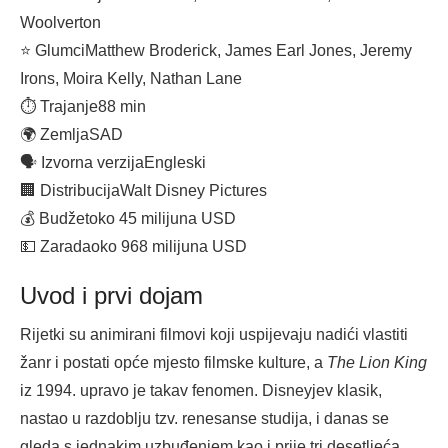
Woolverton
⭐ Glumci
Matthew Broderick, James Earl Jones, Jeremy
Irons, Moira Kelly, Nathan Lane
⏱ Trajanje
88 min
🌍 Zemlja
SAD
🗣 Izvorna verzija
Engleski
🏢 Distribucija
Walt Disney Pictures
💰 Budžet
oko 45 milijuna USD
💵 Zarada
oko 968 milijuna USD
Uvod i prvi dojam
Rijetki su animirani filmovi koji uspijevaju nadići vlastiti
žanr i postati opće mjesto filmske kulture, a
The Lion King
iz 1994. upravo je takav fenomen. Disneyjev klasik,
nastao u razdoblju tzv. renesanse studija, i danas se
gleda s jednakim uzbuđenjem kao i prije tri desetljeća.