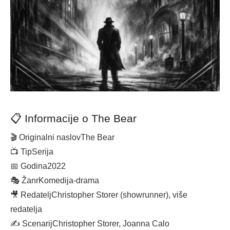
📋 Informacije o The Bear
🎬 Originalni naslov
The Bear
📺 Tip
Serija
📅 Godina
2022
🎭 Žanr
Komedija-drama
🎥 Redatelj
Christopher Storer (showrunner), više
redatelja
✍️ Scenarij
Christopher Storer, Joanna Calo