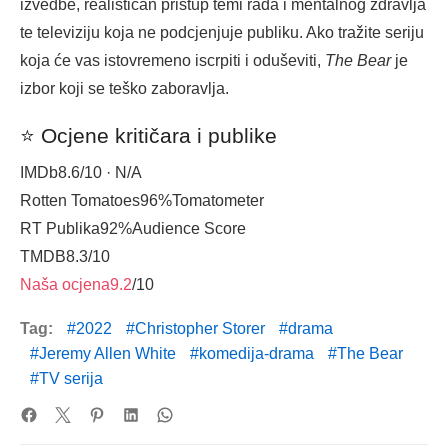
izvedbe, realističan pristup temi rada i mentalnog zdravlja
te televiziju koja ne podcjenjuje publiku. Ako tražite seriju
koja će vas istovremeno iscrpiti i oduševiti,
The Bear
je
izbor koji se teško zaboravlja.
⭐ Ocjene kritičara i publike
IMDb
8.6
/10 · N/A
Rotten Tomatoes
96%
Tomatometer
RT Publika
92%
Audience Score
TMDB
8.3
/10
Naša ocjena
9.2
/10
Tag:
2022
Christopher Storer
drama
Jeremy Allen White
komedija-drama
The Bear
TV serija