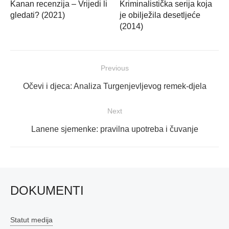
Kanan recenzija – Vrijedi li
Kriminalistička serija koja
gledati? (2021)
je obilježila desetljeće
(2014)
Navigacija
Previous
objava
Previous
Očevi i djeca: Analiza Turgenjevljevog remek-djela
post:
Next
Next
Lanene sjemenke: pravilna upotreba i čuvanje
post:
DOKUMENTI
Statut medija