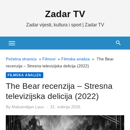
Skip
Zadar TV
to
content
Zadar vijesti, kultura i sport | Zadar TV
Početna stranica
»
Filmovi
»
Filmska analiza
»
The Bear
recenzija – Stresna televizijska delicija (2022)
FILMSKA ANALIZA
The Bear recenzija – Stresna
televizijska delicija (2022)
Posted
By
Maksimilijan Lauc
31. svibnja 2026.
on