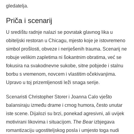
gledatelja.
Priča i scenarij
U središtu radnje nalazi se povratak glavnog lika u
obiteljski restoran u Chicagu, mjesto koje je istovremeno
simbol prošlosti, obveze i neriješenih trauma. Scenarij ne
robuje velikim zapletima ni šokantnim obratima, već se
fokusira na svakodnevne sukobe, sitne pobjede i stalnu
borbu s vremenom, novcem i vlastitim očekivanjima.
Upravo u toj prizemljenosti leži snaga serije.
Scenaristi Christopher Storer i Joanna Calo vješto
balansiraju između drame i crnog humora, često unutar
iste scene. Dijalozi su brzi, ponekad agresivni, ali uvijek
motivirani likovima i situacijom.
The Bear
izbjegava
romantizaciju ugostiteljskog posla i umjesto toga nudi