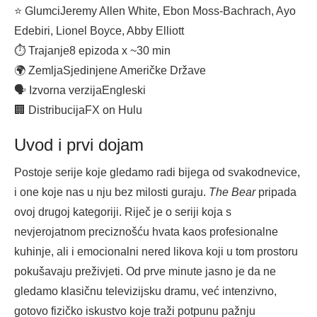
⭐ Glumci
Jeremy Allen White, Ebon Moss-Bachrach, Ayo
Edebiri, Lionel Boyce, Abby Elliott
⏱ Trajanje
8 epizoda x ~30 min
🌍 Zemlja
Sjedinjene Američke Države
🗣 Izvorna verzija
Engleski
🏢 Distribucija
FX on Hulu
Uvod i prvi dojam
Postoje serije koje gledamo radi bijega od svakodnevice,
i one koje nas u nju bez milosti guraju.
The Bear
pripada
ovoj drugoj kategoriji. Riječ je o seriji koja s
nevjerojatnom preciznošću hvata kaos profesionalne
kuhinje, ali i emocionalni nered likova koji u tom prostoru
pokušavaju preživjeti. Od prve minute jasno je da ne
gledamo klasičnu televizijsku dramu, već intenzivno,
gotovo fizičko iskustvo koje traži potpunu pažnju