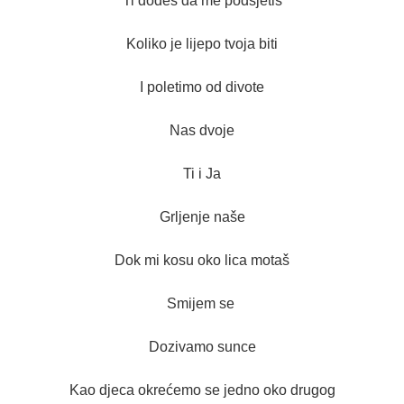
Ti dođeš da me podsjetiš
Koliko je lijepo tvoja biti
I poletimo od divote
Nas dvoje
Ti i Ja
Grljenje naše
Dok mi kosu oko lica motaš
Smijem se
Dozivamo sunce
Kao djeca okrećemo se jedno oko drugog