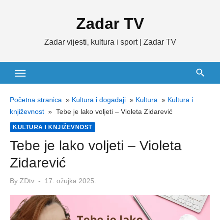
Skip
Zadar TV
to
content
Zadar vijesti, kultura i sport | Zadar TV
Početna stranica
»
Kultura i događaji
»
Kultura
»
Kultura i
književnost
»
Tebe je lako voljeti – Violeta Zidarević
KULTURA I KNJIŽEVNOST
Tebe je lako voljeti – Violeta
Zidarević
Posted
By
ZDtv
17. ožujka 2025.
on