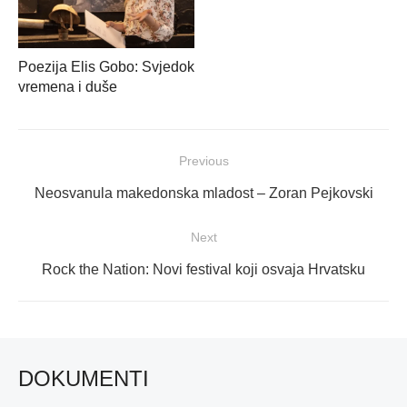
Poezija Elis Gobo: Svjedok
vremena i duše
Navigacija
Previous
objava
Previous
Neosvanula makedonska mladost – Zoran Pejkovski
post:
Next
Next
Rock the Nation: Novi festival koji osvaja Hrvatsku
post:
DOKUMENTI