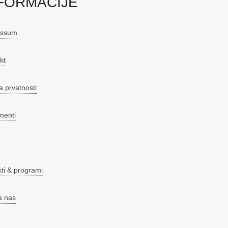
FORMACIJE
essum
kt
a prvatnosti
menti
kti & programi
a nas