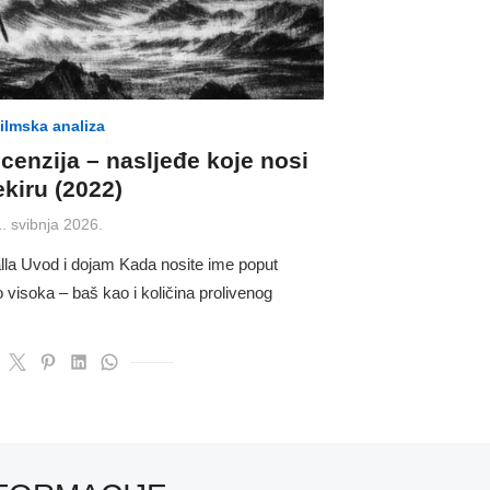
ilmska analiza
ecenzija – nasljeđe koje nosi
ekiru (2022)
osted
. svibnja 2026.
on
alla Uvod i dojam Kada nosite ime poput
 visoka – baš kao i količina prolivenog