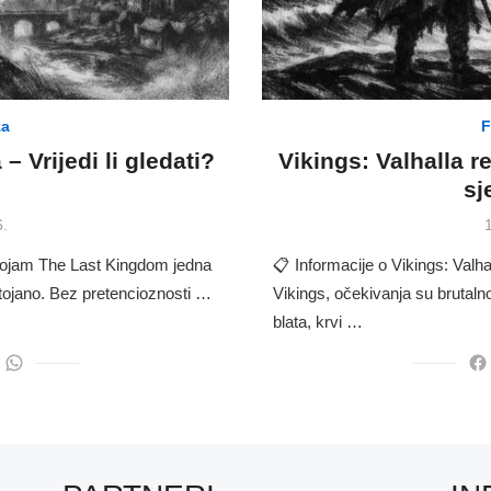
za
F
 Vrijedi li gledati?
Vikings: Valhalla r
sj
P
6.
1
dojam The Last Kingdom jedna
📋 Informacije o Vikings: Valh
ostojano. Bez pretencioznosti …
Vikings, očekivanja su brutalno
blata, krvi …