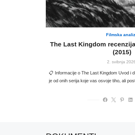
Filmska anali
The Last Kingdom recenzija –
(2015)
Posted
2. svibnja 202
on
📋 Informacije o The Last Kingdom Uvod i 
je od onih serija koje vas osvoje tiho, ali p