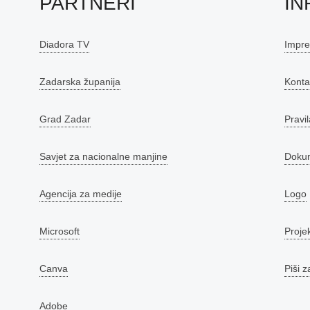
PARTNERI
IN
Diadora TV
Impr
Zadarska županija
Konta
Grad Zadar
Pravil
Savjet za nacionalne manjine
Doku
Agencija za medije
Logo
Microsoft
Proje
Canva
Piši z
Adobe