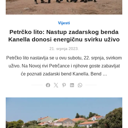
Vijesti
Petrčko lito: Nastup zadarskog benda
Kanella donosi energičnu svirku uživo
Posted
21. srpnja 2023.
on
Petrčko lito nastavlja se u ovu subotu, 22. srpnja, svirkom
uživo. Na Novoj rivi Petrčance i njihove goste zabavljat
će poznati zadarski bend Kanella. Bend …