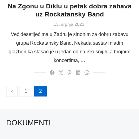
Na Zgonu u Diklu u petak dobra zabava
uz Rockatansky Band
Posted
13. srpnja 2023.
on
Već desetljećima u Zadru je sinonim za dobru zabavu
grupa Rockatansky Band. Nekada sastav mladih
glazbenika stasao je u jedan od najiskusnijih, a brojnim
koncertima, …
Brojevi
‹
1
2
stranica
objava
DOKUMENTI