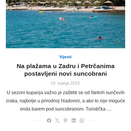
Vijesti
Na plažama u Zadru i Petrčanima
postavljeni novi suncobrani
Posted
19. srpnja 2023.
on
U sezoni kupanja važno je zaštititi se od štetnih sunčevih
zraka, najbolje u prirodnoj hladovini, a ako to nije moguće
onda barem pod suncobranom. Turistička …