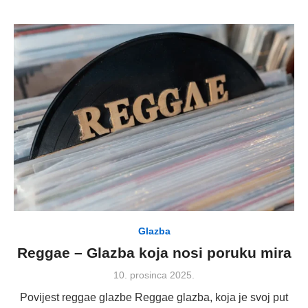
Glazba
Reggae – Glazba koja nosi poruku mira
Posted
10. prosinca 2025.
on
Povijest reggae glazbe Reggae glazba, koja je svoj put