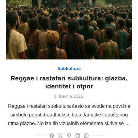
Subkultura
Reggae i rastafari subkultura: glazba,
identitet i otpor
Posted
3. travnja 2026.
on
Reggae i rastafari subkultura često se svode na površne
simbole poput dreadlocksa, boja Jamajke i opuštenog
ritma glazbe. No iza tih vizualnih elemenata skriva se …