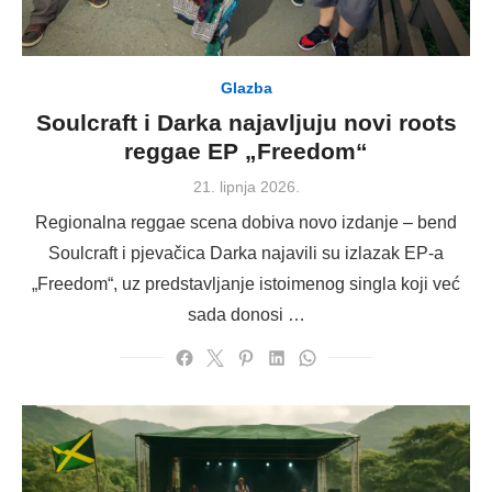
Glazba
Soulcraft i Darka najavljuju novi roots
reggae EP „Freedom“
Posted
21. lipnja 2026.
on
Regionalna reggae scena dobiva novo izdanje – bend
Soulcraft i pjevačica Darka najavili su izlazak EP-a
„Freedom“, uz predstavljanje istoimenog singla koji već
sada donosi …