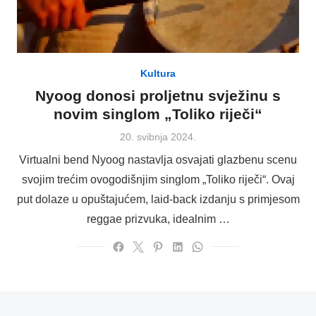
Kultura
Nyoog donosi proljetnu svježinu s
novim singlom „Toliko riječi“
Posted
20. svibnja 2024.
on
Virtualni bend Nyoog nastavlja osvajati glazbenu scenu
svojim trećim ovogodišnjim singlom „Toliko riječi“. Ovaj
put dolaze u opuštajućem, laid-back izdanju s primjesom
reggae prizvuka, idealnim …